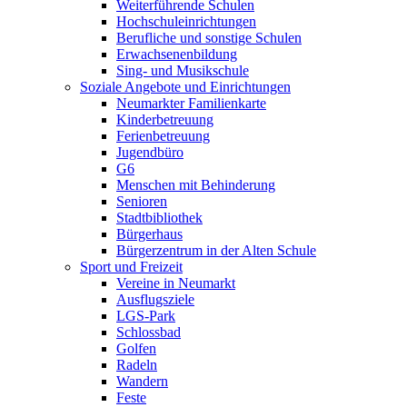
Weiterführende Schulen
Hochschuleinrichtungen
Berufliche und sonstige Schulen
Erwachsenenbildung
Sing- und Musikschule
Soziale Angebote und Einrichtungen
Neumarkter Familienkarte
Kinderbetreuung
Ferienbetreuung
Jugendbüro
G6
Menschen mit Behinderung
Senioren
Stadtbibliothek
Bürgerhaus
Bürgerzentrum in der Alten Schule
Sport und Freizeit
Vereine in Neumarkt
Ausflugsziele
LGS-Park
Schlossbad
Golfen
Radeln
Wandern
Feste