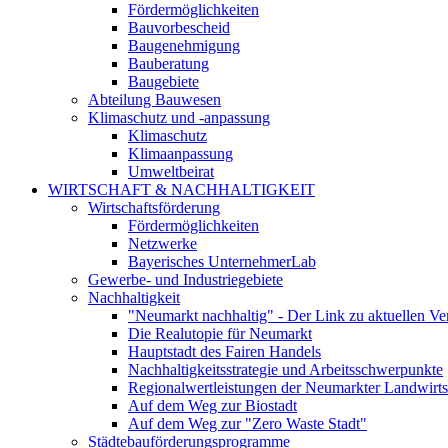
Fördermöglichkeiten
Bauvorbescheid
Baugenehmigung
Bauberatung
Baugebiete
Abteilung Bauwesen
Klimaschutz und -anpassung
Klimaschutz
Klimaanpassung
Umweltbeirat
WIRTSCHAFT & NACHHALTIGKEIT
Wirtschaftsförderung
Fördermöglichkeiten
Netzwerke
Bayerisches UnternehmerLab
Gewerbe- und Industriegebiete
Nachhaltigkeit
"Neumarkt nachhaltig" - Der Link zu aktuellen Ve
Die Realutopie für Neumarkt
Hauptstadt des Fairen Handels
Nachhaltigkeitsstrategie und Arbeitsschwerpunkte
Regionalwertleistungen der Neumarkter Landwirts
Auf dem Weg zur Biostadt
Auf dem Weg zur "Zero Waste Stadt"
Städtebauförderungsprogramme