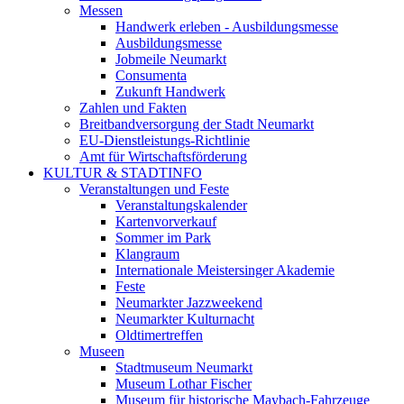
Messen
Handwerk erleben - Ausbildungsmesse
Ausbildungsmesse
Jobmeile Neumarkt
Consumenta
Zukunft Handwerk
Zahlen und Fakten
Breitbandversorgung der Stadt Neumarkt
EU-Dienstleistungs-Richtlinie
Amt für Wirtschaftsförderung
KULTUR & STADTINFO
Veranstaltungen und Feste
Veranstaltungskalender
Kartenvorverkauf
Sommer im Park
Klangraum
Internationale Meistersinger Akademie
Feste
Neumarkter Jazzweekend
Neumarkter Kulturnacht
Oldtimertreffen
Museen
Stadtmuseum Neumarkt
Museum Lothar Fischer
Museum für historische Maybach-Fahrzeuge