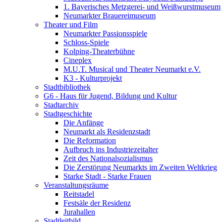
1. Bayerisches Metzgerei- und Weißwurstmuseum
Neumarkter Brauereimuseum
Theater und Film
Neumarkter Passionsspiele
Schloss-Spiele
Kolping-Theaterbühne
Cineplex
M.U.T. Musical und Theater Neumarkt e.V.
K3 - Kulturprojekt
Stadtbibliothek
G6 - Haus für Jugend, Bildung und Kultur
Stadtarchiv
Stadtgeschichte
Die Anfänge
Neumarkt als Residenzstadt
Die Reformation
Aufbruch ins Industriezeitalter
Zeit des Nationalsozialismus
Die Zerstörung Neumarkts im Zweiten Weltkrieg
Starke Stadt - Starke Frauen
Veranstaltungsräume
Reitstadel
Festsäle der Residenz
Jurahallen
Stadtleitbild