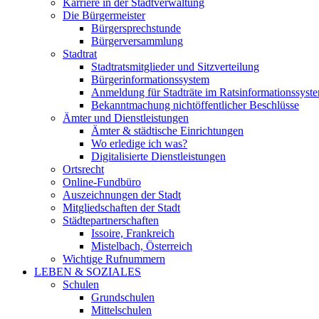
Karriere in der Stadtverwaltung
Die Bürgermeister
Bürgersprechstunde
Bürgerversammlung
Stadtrat
Stadtratsmitglieder und Sitzverteilung
Bürgerinformationssystem
Anmeldung für Stadträte im Ratsinformationssyst
Bekanntmachung nichtöffentlicher Beschlüsse
Ämter und Dienstleistungen
Ämter & städtische Einrichtungen
Wo erledige ich was?
Digitalisierte Dienstleistungen
Ortsrecht
Online-Fundbüro
Auszeichnungen der Stadt
Mitgliedschaften der Stadt
Städtepartnerschaften
Issoire, Frankreich
Mistelbach, Österreich
Wichtige Rufnummern
LEBEN & SOZIALES
Schulen
Grundschulen
Mittelschulen