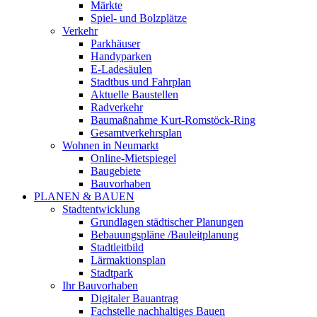
Märkte
Spiel- und Bolzplätze
Verkehr
Parkhäuser
Handyparken
E-Ladesäulen
Stadtbus und Fahrplan
Aktuelle Baustellen
Radverkehr
Baumaßnahme Kurt-Romstöck-Ring
Gesamtverkehrsplan
Wohnen in Neumarkt
Online-Mietspiegel
Baugebiete
Bauvorhaben
PLANEN & BAUEN
Stadtentwicklung
Grundlagen städtischer Planungen
Bebauungspläne /Bauleitplanung
Stadtleitbild
Lärmaktionsplan
Stadtpark
Ihr Bauvorhaben
Digitaler Bauantrag
Fachstelle nachhaltiges Bauen