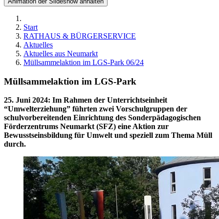
Animation der Slideshow anhalten
Start
RATHAUS & BÜRGERSERVICE
Aktuelles
Aktuelles aus Neumarkt
Müllsammelaktion im LGS-Park 06/24
Müllsammelaktion im LGS-Park
25. Juni 2024
:
Im Rahmen der Unterrichtseinheit
“Umwelterziehung” führten zwei Vorschulgruppen der
schulvorbereitenden Einrichtung des Sonderpädagogischen
Förderzentrums Neumarkt (SFZ) eine Aktion zur
Bewusstseinsbildung für Umwelt und speziell zum Thema Müll
durch.