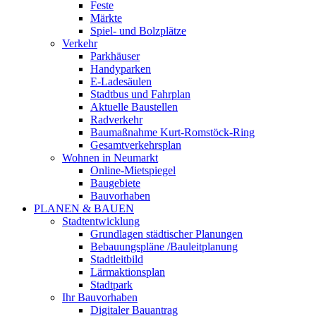
Feste
Märkte
Spiel- und Bolzplätze
Verkehr
Parkhäuser
Handyparken
E-Ladesäulen
Stadtbus und Fahrplan
Aktuelle Baustellen
Radverkehr
Baumaßnahme Kurt-Romstöck-Ring
Gesamtverkehrsplan
Wohnen in Neumarkt
Online-Mietspiegel
Baugebiete
Bauvorhaben
PLANEN & BAUEN
Stadtentwicklung
Grundlagen städtischer Planungen
Bebauungspläne /Bauleitplanung
Stadtleitbild
Lärmaktionsplan
Stadtpark
Ihr Bauvorhaben
Digitaler Bauantrag