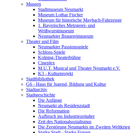
Museen
Stadtmuseum Neumarkt
Museum Lothar Fischer
Museum für historische Maybach-Fahrzeuge
1. Bayerisches Metzgerei- und
Weißwurstmuseum
Neumarkter Brauereimuseum
Theater und Film
Neumarkter Passionsspiele
Schloss-Spiele
Kolping-Theaterbühne
Cineplex
M.U.T. Musical und Theater Neumarkt e.V.
K3 - Kulturprojekt
Stadtbibliothek
G6 - Haus für Jugend, Bildung und Kultur
Stadtarchiv
Stadtgeschichte
Die Anfänge
Neumarkt als Residenzstadt
Die Reformation
Aufbruch ins Industriezeitalter
Zeit des Nationalsozialismus
Die Zerstörung Neumarkts im Zweiten Weltkrieg
Starke Stadt - Starke Frauen