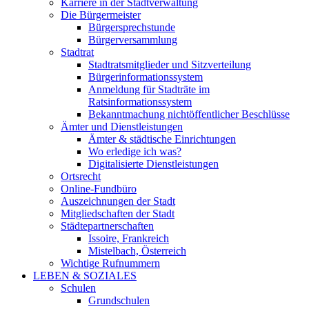
Karriere in der Stadtverwaltung
Die Bürgermeister
Bürgersprechstunde
Bürgerversammlung
Stadtrat
Stadtratsmitglieder und Sitzverteilung
Bürgerinformationssystem
Anmeldung für Stadträte im
Ratsinformationssystem
Bekanntmachung nichtöffentlicher Beschlüsse
Ämter und Dienstleistungen
Ämter & städtische Einrichtungen
Wo erledige ich was?
Digitalisierte Dienstleistungen
Ortsrecht
Online-Fundbüro
Auszeichnungen der Stadt
Mitgliedschaften der Stadt
Städtepartnerschaften
Issoire, Frankreich
Mistelbach, Österreich
Wichtige Rufnummern
LEBEN & SOZIALES
Schulen
Grundschulen