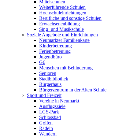
Mittelschulen
Weiterführende Schulen
Hochschuleinrichtungen
Berufliche und sonstige Schulen
Erwachsenenbildung
Sing- und Musikschule
Soziale Angebote und Einrichtungen
Neumarkter Familienkarte
Kinderbetreuung
Ferienbetreuung
Jugendbüro
G6
Menschen mit Behinderung
Senioren
Stadtbibliothek
Bürgerhaus
Bürgerzentrum in der Alten Schule
Sport und Freizeit
Vereine in Neumarkt
Ausflugsziele
LGS-Park
Schlossbad
Golfen
Radeln
Wandern