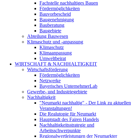
Fachstelle nachhaltiges Bauen
Fördermöglichkeiten
Bauvorbescheid
Baugenehmigung
Bauberatung
Baugebiete
Abteilung Bauwesen
Klimaschutz und -anpassung
Klimaschutz
Klimaanpassung
Umweltbeirat
WIRTSCHAFT & NACHHALTIGKEIT
Wirtschaftsförderung
Fördermöglichkeiten
Netzwerke
Bayerisches UnternehmerLab
Gewerbe- und Industriegebiete
Nachhaltigkeit
"Neumarkt nachhaltig" - Der Link zu aktuellen
Veranstaltungen!
Die Realutopie für Neumarkt
Hauptstadt des Fairen Handels
Nachhaltigkeitsstrategie und
Arbeitsschwerpunkte
Regionalwertleistungen der Neumarkter