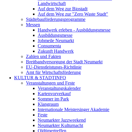
Landwirtschaft
Auf dem Weg zur Biostadt
Auf dem Weg zur "Zero Waste Stadt"
Städtebauförderungsprogramme
Messen
Handwerk erleben - Ausbildungsmesse
Ausbildungsmesse
Jobmeile Neumarkt
Consumenta
Zukunft Handwerk
Zahlen und Fakten
Breitbandversorgung der Stadt Neumarkt
EU-Dienstleistungs-Richtlinie
Amt für Wirtschaftsförderung
KULTUR & STADTINFO
Veranstaltungen und Feste
Veranstaltungskalender
Kartenvorverkauf
Sommer im Park
Klangraum
Internationale Meistersinger Akademie
Feste
Neumarkter Jazzweekend
Neumarkter Kulturnacht
Oldtimertreffen