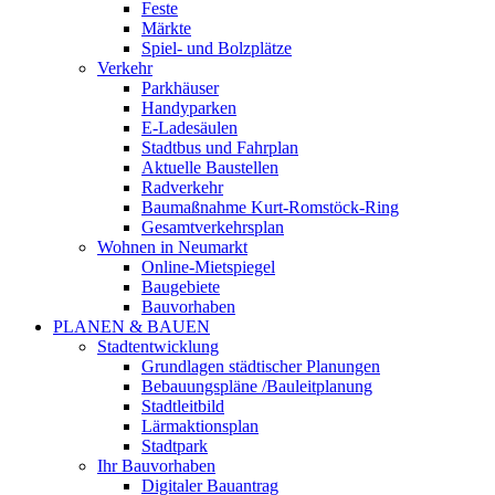
Feste
Märkte
Spiel- und Bolzplätze
Verkehr
Parkhäuser
Handyparken
E-Ladesäulen
Stadtbus und Fahrplan
Aktuelle Baustellen
Radverkehr
Baumaßnahme Kurt-Romstöck-Ring
Gesamtverkehrsplan
Wohnen in Neumarkt
Online-Mietspiegel
Baugebiete
Bauvorhaben
PLANEN & BAUEN
Stadtentwicklung
Grundlagen städtischer Planungen
Bebauungspläne /Bauleitplanung
Stadtleitbild
Lärmaktionsplan
Stadtpark
Ihr Bauvorhaben
Digitaler Bauantrag