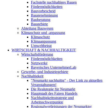
Fachstelle nachhaltiges Bauen
Fördermöglichkeiten
Bauvorbescheid
Baugenehmigung
Bauberatung
Baugebiete
Abteilung Bauwesen
Klimaschutz und -anpassung
Klimaschutz
Klimaanpassung
Umweltbeirat
WIRTSCHAFT & NACHHALTIGKEIT
Wirtschaftsförderung
Fördermöglichkeiten
Netzwerke
Bayerisches UnternehmerLab
Gewerbe- und Industriegebiete
Nachhaltigkeit
"Neumarkt nachhaltig" - Der Link zu aktuellen
Veranstaltungen!
Die Realutopie für Neumarkt
Hauptstadt des Fairen Handels
Nachhaltigkeitsstrategie und
Arbeitsschwerpunkte
Regionalwertleistungen der Neumarkter