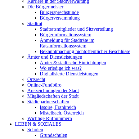
Karriere in der Stadtverwaltung
Die Bürgermeister
Bürgersprechstunde
Bürgerversammlung
Stadtrat
Stadtratsmitglieder und Sitzverteilung
Bürgerinformationssystem
Anmeldung für Stadträte im
Ratsinformationssystem
Bekanntmachung nichtöffentlicher Beschlüsse
Ämter und Dienstleistungen
Ämter & städtische Einrichtungen
Wo erledige ich was?
Digitalisierte Dienstleistungen
Ortsrecht
Online-Fundbüro
Auszeichnungen der Stadt
Mitgliedschaften der Stadt
Städtepartnerschaften
Issoire, Frankreich
Mistelbach, Österreich
Wichtige Rufnummern
LEBEN & SOZIALES
Schulen
Grundschulen