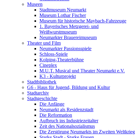
Museen
Stadtmuseum Neumarkt
Museum Lothar Fischer
Museum für historische Maybach-Fahrzeuge
1. Bayerisches Metzgerei- und
Weißwurstmuseum
Neumarkter Brauereimuseum
Theater und Film
Neumarkter Passionsspiele
Schloss-Spiele
Kolping-Theaterbühne
Cineplex
M.U.T. Musical und Theater Neumarkt e.V.
K3 - Kulturprojekt
Stadtbibliothek
G6 - Haus für Jugend, Bildung und Kultur
Stadtarchiv
Stadtgeschichte
Die Anfänge
Neumarkt als Residenzstadt
Die Reformation
Aufbruch ins Industriezeitalter
Zeit des Nationalsozialismus
Die Zerstörung Neumarkts im Zweiten Weltkrieg
Starke Stadt - Starke Frauen