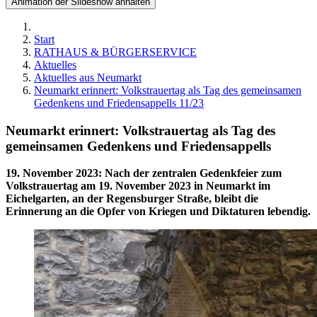
Animation der Slideshow anhalten
Start
RATHAUS & BÜRGERSERVICE
Aktuelles
Aktuelles aus Neumarkt
Neumarkt erinnert: Volkstrauertag als Tag des gemeinsamen
Gedenkens und Friedensappells 11/23
Neumarkt erinnert: Volkstrauertag als Tag des
gemeinsamen Gedenkens und Friedensappells
19. November 2023
:
Nach der zentralen Gedenkfeier zum
Volkstrauertag am 19. November 2023 in Neumarkt im
Eichelgarten, an der Regensburger Straße, bleibt die
Erinnerung an die Opfer von Kriegen und Diktaturen lebendig.