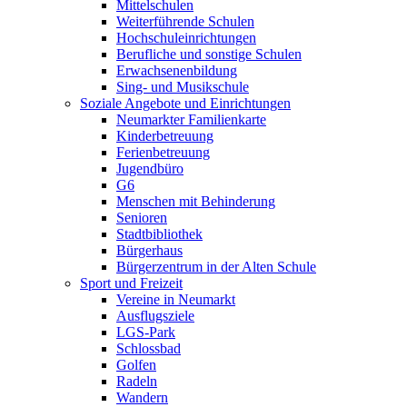
Mittelschulen
Weiterführende Schulen
Hochschuleinrichtungen
Berufliche und sonstige Schulen
Erwachsenenbildung
Sing- und Musikschule
Soziale Angebote und Einrichtungen
Neumarkter Familienkarte
Kinderbetreuung
Ferienbetreuung
Jugendbüro
G6
Menschen mit Behinderung
Senioren
Stadtbibliothek
Bürgerhaus
Bürgerzentrum in der Alten Schule
Sport und Freizeit
Vereine in Neumarkt
Ausflugsziele
LGS-Park
Schlossbad
Golfen
Radeln
Wandern