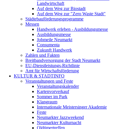
Landwirtschaft
Auf dem Weg zur Biostadt
Auf dem Weg zur "Zero Waste Stadt"
Städtebauförderungsprogramme
Messen
Handwerk erleben - Ausbildungsmesse
Ausbildungsmesse
Jobmeile Neumarkt
Consumenta
Zukunft Handwerk
Zahlen und Fakten
Breitbandversorgung der Stadt Neumarkt
EU-Dienstleistungs-Richtlinie
Amt für Wirtschaftsförderung
KULTUR & STADTINFO
Veranstaltungen und Feste
Veranstaltungskalender
Kartenvorverkauf
Sommer im Park
Klangraum
Internationale Meistersinger Akademie
Feste
Neumarkter Jazzweekend
Neumarkter Kulturnacht
Oldtimertreffen