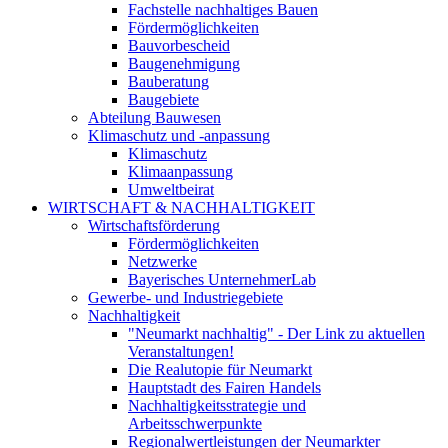
Fachstelle nachhaltiges Bauen
Fördermöglichkeiten
Bauvorbescheid
Baugenehmigung
Bauberatung
Baugebiete
Abteilung Bauwesen
Klimaschutz und -anpassung
Klimaschutz
Klimaanpassung
Umweltbeirat
WIRTSCHAFT & NACHHALTIGKEIT
Wirtschaftsförderung
Fördermöglichkeiten
Netzwerke
Bayerisches UnternehmerLab
Gewerbe- und Industriegebiete
Nachhaltigkeit
"Neumarkt nachhaltig" - Der Link zu aktuellen
Veranstaltungen!
Die Realutopie für Neumarkt
Hauptstadt des Fairen Handels
Nachhaltigkeitsstrategie und
Arbeitsschwerpunkte
Regionalwertleistungen der Neumarkter