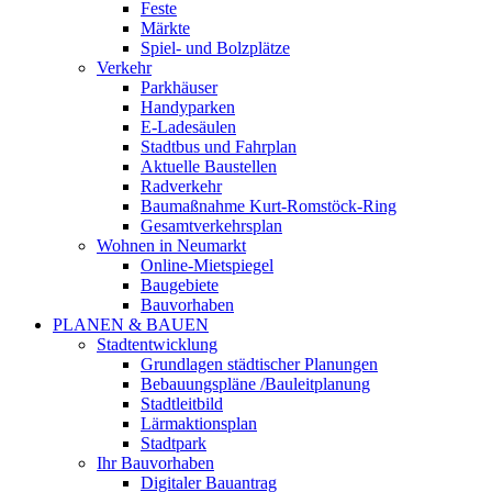
Feste
Märkte
Spiel- und Bolzplätze
Verkehr
Parkhäuser
Handyparken
E-Ladesäulen
Stadtbus und Fahrplan
Aktuelle Baustellen
Radverkehr
Baumaßnahme Kurt-Romstöck-Ring
Gesamtverkehrsplan
Wohnen in Neumarkt
Online-Mietspiegel
Baugebiete
Bauvorhaben
PLANEN & BAUEN
Stadtentwicklung
Grundlagen städtischer Planungen
Bebauungspläne /Bauleitplanung
Stadtleitbild
Lärmaktionsplan
Stadtpark
Ihr Bauvorhaben
Digitaler Bauantrag