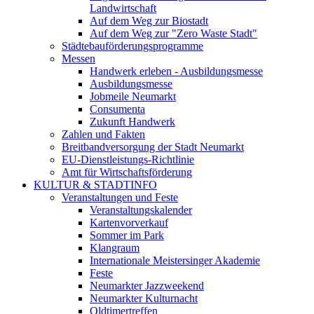
Landwirtschaft
Auf dem Weg zur Biostadt
Auf dem Weg zur "Zero Waste Stadt"
Städtebauförderungsprogramme
Messen
Handwerk erleben - Ausbildungsmesse
Ausbildungsmesse
Jobmeile Neumarkt
Consumenta
Zukunft Handwerk
Zahlen und Fakten
Breitbandversorgung der Stadt Neumarkt
EU-Dienstleistungs-Richtlinie
Amt für Wirtschaftsförderung
KULTUR & STADTINFO
Veranstaltungen und Feste
Veranstaltungskalender
Kartenvorverkauf
Sommer im Park
Klangraum
Internationale Meistersinger Akademie
Feste
Neumarkter Jazzweekend
Neumarkter Kulturnacht
Oldtimertreffen