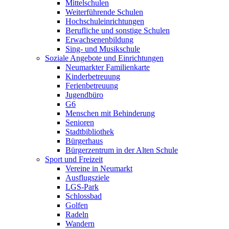
Mittelschulen
Weiterführende Schulen
Hochschuleinrichtungen
Berufliche und sonstige Schulen
Erwachsenenbildung
Sing- und Musikschule
Soziale Angebote und Einrichtungen
Neumarkter Familienkarte
Kinderbetreuung
Ferienbetreuung
Jugendbüro
G6
Menschen mit Behinderung
Senioren
Stadtbibliothek
Bürgerhaus
Bürgerzentrum in der Alten Schule
Sport und Freizeit
Vereine in Neumarkt
Ausflugsziele
LGS-Park
Schlossbad
Golfen
Radeln
Wandern