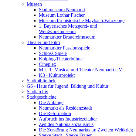
Museen
Stadtmuseum Neumarkt
Museum Lothar Fischer
Museum für historische Maybach-Fahrzeuge
1. Bayerisches Metzgerei- und
Weißwurstmuseum
Neumarkter Brauereimuseum
Theater und Film
Neumarkter Passionsspiele
Schloss-Spiele
Kolping-Theaterbühne
Cineplex
M.U.T. Musical und Theater Neumarkt e.V.
K3 - Kulturprojekt
Stadtbibliothek
G6 - Haus für Jugend, Bildung und Kultur
Stadtarchiv
Stadtgeschichte
Die Anfänge
Neumarkt als Residenzstadt
Die Reformation
Aufbruch ins Industriezeitalter
Zeit des Nationalsozialismus
Die Zerstörung Neumarkts im Zweiten Weltkrieg
Starke Stadt - Starke Frauen