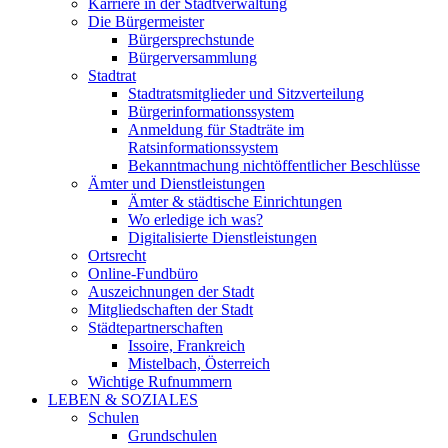
Karriere in der Stadtverwaltung
Die Bürgermeister
Bürgersprechstunde
Bürgerversammlung
Stadtrat
Stadtratsmitglieder und Sitzverteilung
Bürgerinformationssystem
Anmeldung für Stadträte im
Ratsinformationssystem
Bekanntmachung nichtöffentlicher Beschlüsse
Ämter und Dienstleistungen
Ämter & städtische Einrichtungen
Wo erledige ich was?
Digitalisierte Dienstleistungen
Ortsrecht
Online-Fundbüro
Auszeichnungen der Stadt
Mitgliedschaften der Stadt
Städtepartnerschaften
Issoire, Frankreich
Mistelbach, Österreich
Wichtige Rufnummern
LEBEN & SOZIALES
Schulen
Grundschulen