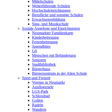
Mittelschulen
Weiterführende Schulen
Hochschuleinrichtungen
Berufliche und sonstige Schulen
Erwachsenenbildung
Sing- und Musikschule
Soziale Angebote und Einrichtungen
Neumarkter Familienkarte
Kinderbetreuung
Ferienbetreuung
Jugendbüro
G6
Menschen mit Behinderung
Senioren
Stadtbibliothek
Bürgerhaus
Bürgerzentrum in der Alten Schule
Sport und Freizeit
Vereine in Neumarkt
Ausflugsziele
LGS-Park
Schlossbad
Golfen
Radeln
Wandern