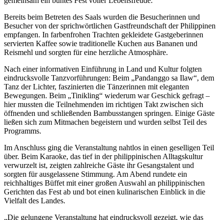
gemeinsam ein buntes Fest voller Lebensfreude.
Bereits beim Betreten des Saals wurden die Besucherinnen und
Besucher von der sprichwörtlichen Gastfreundschaft der Philippinen
empfangen. In farbenfrohen Trachten gekleidete Gastgeberinnen
servierten Kaffee sowie traditionelle Kuchen aus Bananen und
Reismehl und sorgten für eine herzliche Atmosphäre.
Nach einer informativen Einführung in Land und Kultur folgten
eindrucksvolle Tanzvorführungen: Beim „Pandanggo sa Ilaw“, dem
Tanz der Lichter, faszinierten die Tänzerinnen mit eleganten
Bewegungen. Beim „Tinikling“ wiederum war Geschick gefragt –
hier mussten die Teilnehmenden im richtigen Takt zwischen sich
öffnenden und schließenden Bambusstangen springen. Einige Gäste
ließen sich zum Mitmachen begeistern und wurden selbst Teil des
Programms.
Im Anschluss ging die Veranstaltung nahtlos in einen geselligen Teil
über. Beim Karaoke, das tief in der philippinischen Alltagskultur
verwurzelt ist, zeigten zahlreiche Gäste ihr Gesangstalent und
sorgten für ausgelassene Stimmung. Am Abend rundete ein
reichhaltiges Büffet mit einer großen Auswahl an philippinischen
Gerichten das Fest ab und bot einen kulinarischen Einblick in die
Vielfalt des Landes.
„Die gelungene Veranstaltung hat eindrucksvoll gezeigt, wie das