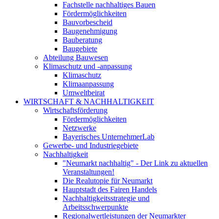
Fachstelle nachhaltiges Bauen
Fördermöglichkeiten
Bauvorbescheid
Baugenehmigung
Bauberatung
Baugebiete
Abteilung Bauwesen
Klimaschutz und -anpassung
Klimaschutz
Klimaanpassung
Umweltbeirat
WIRTSCHAFT & NACHHALTIGKEIT
Wirtschaftsförderung
Fördermöglichkeiten
Netzwerke
Bayerisches UnternehmerLab
Gewerbe- und Industriegebiete
Nachhaltigkeit
"Neumarkt nachhaltig" - Der Link zu aktuellen
Veranstaltungen!
Die Realutopie für Neumarkt
Hauptstadt des Fairen Handels
Nachhaltigkeitsstrategie und
Arbeitsschwerpunkte
Regionalwertleistungen der Neumarkter