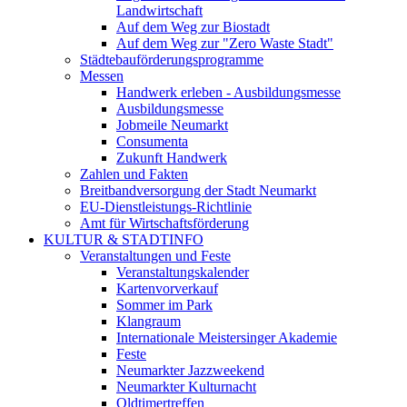
Landwirtschaft
Auf dem Weg zur Biostadt
Auf dem Weg zur "Zero Waste Stadt"
Städtebauförderungsprogramme
Messen
Handwerk erleben - Ausbildungsmesse
Ausbildungsmesse
Jobmeile Neumarkt
Consumenta
Zukunft Handwerk
Zahlen und Fakten
Breitbandversorgung der Stadt Neumarkt
EU-Dienstleistungs-Richtlinie
Amt für Wirtschaftsförderung
KULTUR & STADTINFO
Veranstaltungen und Feste
Veranstaltungskalender
Kartenvorverkauf
Sommer im Park
Klangraum
Internationale Meistersinger Akademie
Feste
Neumarkter Jazzweekend
Neumarkter Kulturnacht
Oldtimertreffen