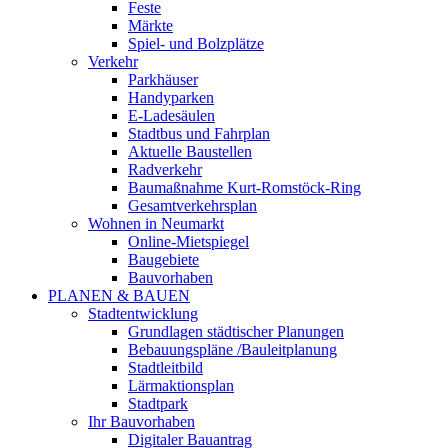
Feste
Märkte
Spiel- und Bolzplätze
Verkehr
Parkhäuser
Handyparken
E-Ladesäulen
Stadtbus und Fahrplan
Aktuelle Baustellen
Radverkehr
Baumaßnahme Kurt-Romstöck-Ring
Gesamtverkehrsplan
Wohnen in Neumarkt
Online-Mietspiegel
Baugebiete
Bauvorhaben
PLANEN & BAUEN
Stadtentwicklung
Grundlagen städtischer Planungen
Bebauungspläne /Bauleitplanung
Stadtleitbild
Lärmaktionsplan
Stadtpark
Ihr Bauvorhaben
Digitaler Bauantrag