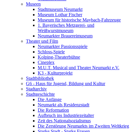
Museen
Stadtmuseum Neumarkt
Museum Lothar Fischer
Museum für historische Maybach-Fahrzeuge
1. Bayerisches Metzgerei- und
Weißwurstmuseum
Neumarkter Brauereimuseum
Theater und Film
Neumarkter Passionsspiele
Schloss-Spiele
Kolping-Theaterbühne
Cineplex
M.U.T. Musical und Theater Neumarkt e.V.
K3 - Kulturprojekt
Stadtbibliothek
G6 - Haus für Jugend, Bildung und Kultur
Stadtarchiv
Stadtgeschichte
Die Anfänge
Neumarkt als Residenzstadt
Die Reformation
Aufbruch ins Industriezeitalter
Zeit des Nationalsozialismus
Die Zerstörung Neumarkts im Zweiten Weltkrieg
Starke Stadt - Starke Frauen