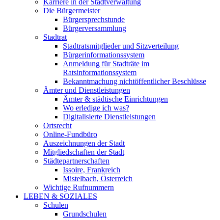
Karriere in der Stadtverwaltung
Die Bürgermeister
Bürgersprechstunde
Bürgerversammlung
Stadtrat
Stadtratsmitglieder und Sitzverteilung
Bürgerinformationssystem
Anmeldung für Stadträte im
Ratsinformationssystem
Bekanntmachung nichtöffentlicher Beschlüsse
Ämter und Dienstleistungen
Ämter & städtische Einrichtungen
Wo erledige ich was?
Digitalisierte Dienstleistungen
Ortsrecht
Online-Fundbüro
Auszeichnungen der Stadt
Mitgliedschaften der Stadt
Städtepartnerschaften
Issoire, Frankreich
Mistelbach, Österreich
Wichtige Rufnummern
LEBEN & SOZIALES
Schulen
Grundschulen