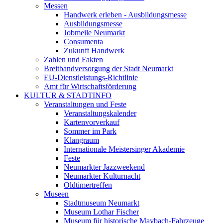
Messen
Handwerk erleben - Ausbildungsmesse
Ausbildungsmesse
Jobmeile Neumarkt
Consumenta
Zukunft Handwerk
Zahlen und Fakten
Breitbandversorgung der Stadt Neumarkt
EU-Dienstleistungs-Richtlinie
Amt für Wirtschaftsförderung
KULTUR & STADTINFO
Veranstaltungen und Feste
Veranstaltungskalender
Kartenvorverkauf
Sommer im Park
Klangraum
Internationale Meistersinger Akademie
Feste
Neumarkter Jazzweekend
Neumarkter Kulturnacht
Oldtimertreffen
Museen
Stadtmuseum Neumarkt
Museum Lothar Fischer
Museum für historische Maybach-Fahrzeuge