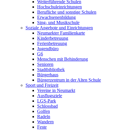
Weiterführende Schulen
Hochschuleinrichtungen
Berufliche und sonstige Schulen
Erwachsenenbildung
Sing- und Musikschule
Soziale Angebote und Einrichtungen
Neumarkter Familienkarte
Kinderbetreuung
Ferienbetreuung
Jugendbüro
G6
Menschen mit Behinderung
Senioren
Stadtbibliothek
Bürgerhaus
Bürgerzentrum in der Alten Schule
Sport und Freizeit
Vereine in Neumarkt
Ausflugsziele
LGS-Park
Schlossbad
Golfen
Radeln
Wandern
Feste