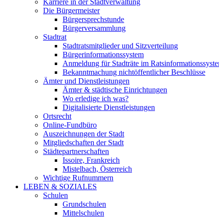
Karriere in der Stadtverwaltung
Die Bürgermeister
Bürgersprechstunde
Bürgerversammlung
Stadtrat
Stadtratsmitglieder und Sitzverteilung
Bürgerinformationssystem
Anmeldung für Stadträte im Ratsinformationssyst
Bekanntmachung nichtöffentlicher Beschlüsse
Ämter und Dienstleistungen
Ämter & städtische Einrichtungen
Wo erledige ich was?
Digitalisierte Dienstleistungen
Ortsrecht
Online-Fundbüro
Auszeichnungen der Stadt
Mitgliedschaften der Stadt
Städtepartnerschaften
Issoire, Frankreich
Mistelbach, Österreich
Wichtige Rufnummern
LEBEN & SOZIALES
Schulen
Grundschulen
Mittelschulen