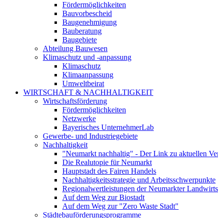
Fördermöglichkeiten
Bauvorbescheid
Baugenehmigung
Bauberatung
Baugebiete
Abteilung Bauwesen
Klimaschutz und -anpassung
Klimaschutz
Klimaanpassung
Umweltbeirat
WIRTSCHAFT & NACHHALTIGKEIT
Wirtschaftsförderung
Fördermöglichkeiten
Netzwerke
Bayerisches UnternehmerLab
Gewerbe- und Industriegebiete
Nachhaltigkeit
"Neumarkt nachhaltig" - Der Link zu aktuellen Ve
Die Realutopie für Neumarkt
Hauptstadt des Fairen Handels
Nachhaltigkeitsstrategie und Arbeitsschwerpunkte
Regionalwertleistungen der Neumarkter Landwirts
Auf dem Weg zur Biostadt
Auf dem Weg zur "Zero Waste Stadt"
Städtebauförderungsprogramme