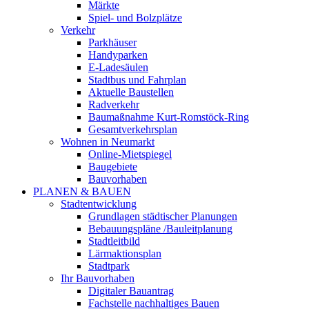
Märkte
Spiel- und Bolzplätze
Verkehr
Parkhäuser
Handyparken
E-Ladesäulen
Stadtbus und Fahrplan
Aktuelle Baustellen
Radverkehr
Baumaßnahme Kurt-Romstöck-Ring
Gesamtverkehrsplan
Wohnen in Neumarkt
Online-Mietspiegel
Baugebiete
Bauvorhaben
PLANEN & BAUEN
Stadtentwicklung
Grundlagen städtischer Planungen
Bebauungspläne /Bauleitplanung
Stadtleitbild
Lärmaktionsplan
Stadtpark
Ihr Bauvorhaben
Digitaler Bauantrag
Fachstelle nachhaltiges Bauen