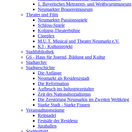
1. Bayerisches Metzgerei- und Weißwurstmuseum
Neumarkter Brauereimuseum
Theater und Film
Neumarkter Passionsspiele
Schloss-Spiele
Kolping-Theaterbühne
Cineplex
M.U.T. Musical und Theater Neumarkt e.V.
K3 - Kulturprojekt
Stadtbibliothek
G6 - Haus für Jugend, Bildung und Kultur
Stadtarchiv
Stadtgeschichte
Die Anfänge
Neumarkt als Residenzstadt
Die Reformation
Aufbruch ins Industriezeitalter
Zeit des Nationalsozialismus
Die Zerstörung Neumarkts im Zweiten Weltkrieg
Starke Stadt - Starke Frauen
Veranstaltungsräume
Reitstadel
Festsäle der Residenz
Jurahallen
Stadtleitbild