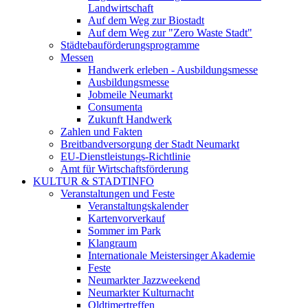
Landwirtschaft
Auf dem Weg zur Biostadt
Auf dem Weg zur "Zero Waste Stadt"
Städtebauförderungsprogramme
Messen
Handwerk erleben - Ausbildungsmesse
Ausbildungsmesse
Jobmeile Neumarkt
Consumenta
Zukunft Handwerk
Zahlen und Fakten
Breitbandversorgung der Stadt Neumarkt
EU-Dienstleistungs-Richtlinie
Amt für Wirtschaftsförderung
KULTUR & STADTINFO
Veranstaltungen und Feste
Veranstaltungskalender
Kartenvorverkauf
Sommer im Park
Klangraum
Internationale Meistersinger Akademie
Feste
Neumarkter Jazzweekend
Neumarkter Kulturnacht
Oldtimertreffen