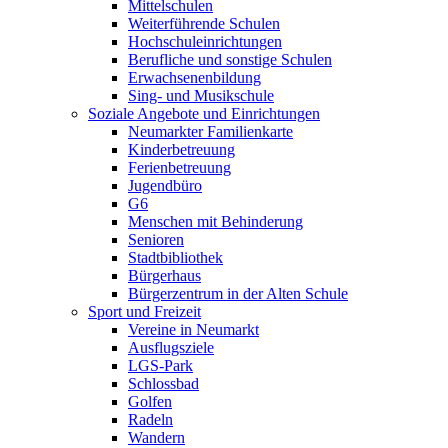
Mittelschulen
Weiterführende Schulen
Hochschuleinrichtungen
Berufliche und sonstige Schulen
Erwachsenenbildung
Sing- und Musikschule
Soziale Angebote und Einrichtungen
Neumarkter Familienkarte
Kinderbetreuung
Ferienbetreuung
Jugendbüro
G6
Menschen mit Behinderung
Senioren
Stadtbibliothek
Bürgerhaus
Bürgerzentrum in der Alten Schule
Sport und Freizeit
Vereine in Neumarkt
Ausflugsziele
LGS-Park
Schlossbad
Golfen
Radeln
Wandern