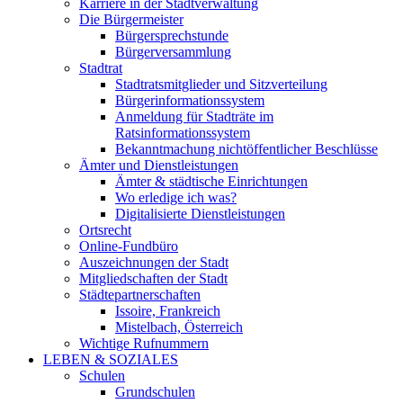
Karriere in der Stadtverwaltung
Die Bürgermeister
Bürgersprechstunde
Bürgerversammlung
Stadtrat
Stadtratsmitglieder und Sitzverteilung
Bürgerinformationssystem
Anmeldung für Stadträte im
Ratsinformationssystem
Bekanntmachung nichtöffentlicher Beschlüsse
Ämter und Dienstleistungen
Ämter & städtische Einrichtungen
Wo erledige ich was?
Digitalisierte Dienstleistungen
Ortsrecht
Online-Fundbüro
Auszeichnungen der Stadt
Mitgliedschaften der Stadt
Städtepartnerschaften
Issoire, Frankreich
Mistelbach, Österreich
Wichtige Rufnummern
LEBEN & SOZIALES
Schulen
Grundschulen