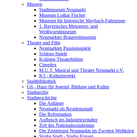
Museen
Stadtmuseum Neumarkt
Museum Lothar Fischer
Museum für historische Maybach-Fahrzeuge
1. Bayerisches Metzgerei- und
Weißwurstmuseum
Neumarkter Brauereimuseum
Theater und Film
Neumarkter Passionsspiele
Schloss-Spiele
Kolping-Theaterbühne
Cineplex
M.U.T. Musical und Theater Neumarkt e.V.
K3 - Kulturprojekt
Stadtbibliothek
G6 - Haus für Jugend, Bildung und Kultur
Stadtarchiv
Stadtgeschichte
Die Anfänge
Neumarkt als Residenzstadt
Die Reformation
Aufbruch ins Industriezeitalter
Zeit des Nationalsozialismus
Die Zerstörung Neumarkts im Zweiten Weltkrieg
Starke Stadt - Starke Frauen