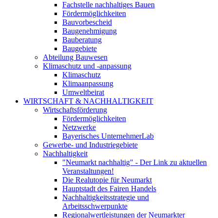
Fachstelle nachhaltiges Bauen
Fördermöglichkeiten
Bauvorbescheid
Baugenehmigung
Bauberatung
Baugebiete
Abteilung Bauwesen
Klimaschutz und -anpassung
Klimaschutz
Klimaanpassung
Umweltbeirat
WIRTSCHAFT & NACHHALTIGKEIT
Wirtschaftsförderung
Fördermöglichkeiten
Netzwerke
Bayerisches UnternehmerLab
Gewerbe- und Industriegebiete
Nachhaltigkeit
"Neumarkt nachhaltig" - Der Link zu aktuellen
Veranstaltungen!
Die Realutopie für Neumarkt
Hauptstadt des Fairen Handels
Nachhaltigkeitsstrategie und
Arbeitsschwerpunkte
Regionalwertleistungen der Neumarkter