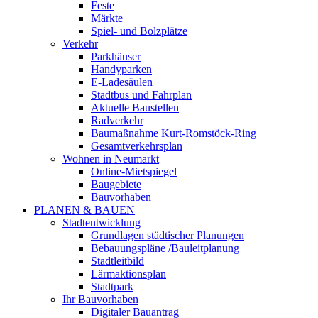
Feste
Märkte
Spiel- und Bolzplätze
Verkehr
Parkhäuser
Handyparken
E-Ladesäulen
Stadtbus und Fahrplan
Aktuelle Baustellen
Radverkehr
Baumaßnahme Kurt-Romstöck-Ring
Gesamtverkehrsplan
Wohnen in Neumarkt
Online-Mietspiegel
Baugebiete
Bauvorhaben
PLANEN & BAUEN
Stadtentwicklung
Grundlagen städtischer Planungen
Bebauungspläne /Bauleitplanung
Stadtleitbild
Lärmaktionsplan
Stadtpark
Ihr Bauvorhaben
Digitaler Bauantrag