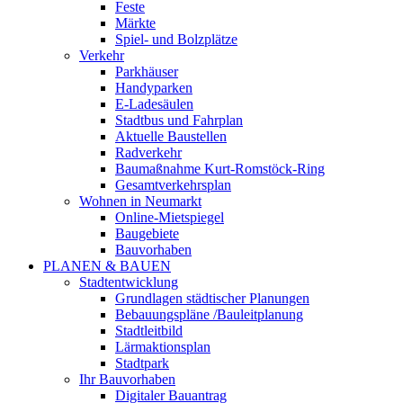
Feste
Märkte
Spiel- und Bolzplätze
Verkehr
Parkhäuser
Handyparken
E-Ladesäulen
Stadtbus und Fahrplan
Aktuelle Baustellen
Radverkehr
Baumaßnahme Kurt-Romstöck-Ring
Gesamtverkehrsplan
Wohnen in Neumarkt
Online-Mietspiegel
Baugebiete
Bauvorhaben
PLANEN & BAUEN
Stadtentwicklung
Grundlagen städtischer Planungen
Bebauungspläne /Bauleitplanung
Stadtleitbild
Lärmaktionsplan
Stadtpark
Ihr Bauvorhaben
Digitaler Bauantrag