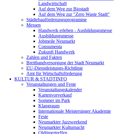
Landwirtschaft
Auf dem Weg zur Biostadt
Auf dem Weg zur "Zero Waste Stadt"
Städtebauförderungsprogramme
Messen
Handwerk erleben - Ausbildungsmesse
Ausbildungsmesse
Jobmeile Neumarkt
Consumenta
Zukunft Handwerk
Zahlen und Fakten
Breitbandversorgung der Stadt Neumarkt
EU-Dienstleistungs-Richtlinie
Amt für Wirtschaftsförderung
KULTUR & STADTINFO
Veranstaltungen und Feste
Veranstaltungskalender
Kartenvorverkauf
Sommer im Park
Klangraum
Internationale Meistersinger Akademie
Feste
Neumarkter Jazzweekend
Neumarkter Kulturnacht
Oldtimertreffen