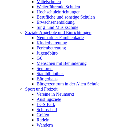
Mittelschulen
Weiterführende Schulen
Hochschuleinrichtungen
Berufliche und sonstige Schulen
Erwachsenenbildung
Sing- und Musikschule
Soziale Angebote und Einrichtungen
Neumarkter Familienkarte
Kinderbetreuung
Ferienbetreuung
Jugendbüro
G6
Menschen mit Behinderung
Senioren
Stadtbibliothek
Bürgerhaus
Bürgerzentrum in der Alten Schule
Sport und Freizeit
Vereine in Neumarkt
Ausflugsziele
LGS-Park
Schlossbad
Golfen
Radeln
Wandern