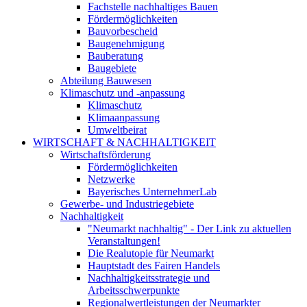
Fachstelle nachhaltiges Bauen
Fördermöglichkeiten
Bauvorbescheid
Baugenehmigung
Bauberatung
Baugebiete
Abteilung Bauwesen
Klimaschutz und -anpassung
Klimaschutz
Klimaanpassung
Umweltbeirat
WIRTSCHAFT & NACHHALTIGKEIT
Wirtschaftsförderung
Fördermöglichkeiten
Netzwerke
Bayerisches UnternehmerLab
Gewerbe- und Industriegebiete
Nachhaltigkeit
"Neumarkt nachhaltig" - Der Link zu aktuellen
Veranstaltungen!
Die Realutopie für Neumarkt
Hauptstadt des Fairen Handels
Nachhaltigkeitsstrategie und
Arbeitsschwerpunkte
Regionalwertleistungen der Neumarkter