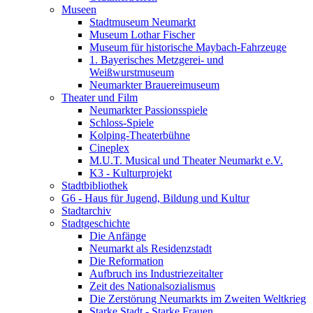
Museen
Stadtmuseum Neumarkt
Museum Lothar Fischer
Museum für historische Maybach-Fahrzeuge
1. Bayerisches Metzgerei- und
Weißwurstmuseum
Neumarkter Brauereimuseum
Theater und Film
Neumarkter Passionsspiele
Schloss-Spiele
Kolping-Theaterbühne
Cineplex
M.U.T. Musical und Theater Neumarkt e.V.
K3 - Kulturprojekt
Stadtbibliothek
G6 - Haus für Jugend, Bildung und Kultur
Stadtarchiv
Stadtgeschichte
Die Anfänge
Neumarkt als Residenzstadt
Die Reformation
Aufbruch ins Industriezeitalter
Zeit des Nationalsozialismus
Die Zerstörung Neumarkts im Zweiten Weltkrieg
Starke Stadt - Starke Frauen