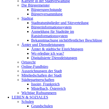
Karriere in der Stadtverwaltung
Die Bürgermeister
Bürgersprechstunde
Bürgerversammlung
Stadtrat
Stadtratsmitglieder und Sitzverteilung
Bürgerinformationssystem
Anmeldung für Stadträte im
Ratsinformationssystem
Bekanntmachung nichtöffentlicher Beschlüsse
Ämter und Dienstleistungen
Ämter & städtische Einrichtungen
Wo erledige ich was?
Digitalisierte Dienstleistungen
Ortsrecht
Online-Fundbüro
Auszeichnungen der Stadt
Mitgliedschaften der Stadt
Städtepartnerschaften
Issoire, Frankreich
Mistelbach, Österreich
Wichtige Rufnummern
LEBEN & SOZIALES
Schulen
Grundschulen