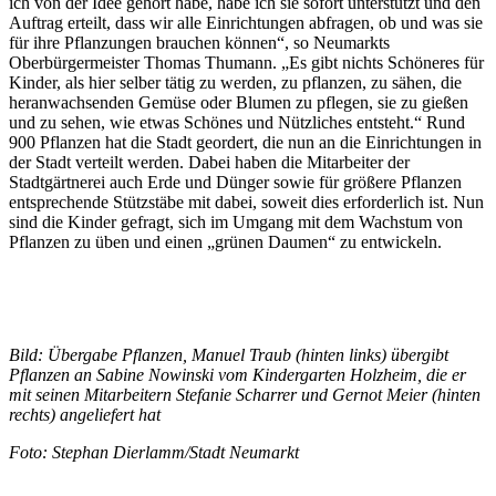
ich von der Idee gehört habe, habe ich sie sofort unterstützt und den
Auftrag erteilt, dass wir alle Einrichtungen abfragen, ob und was sie
für ihre Pflanzungen brauchen können“, so Neumarkts
Oberbürgermeister Thomas Thumann. „Es gibt nichts Schöneres für
Kinder, als hier selber tätig zu werden, zu pflanzen, zu sähen, die
heranwachsenden Gemüse oder Blumen zu pflegen, sie zu gießen
und zu sehen, wie etwas Schönes und Nützliches entsteht.“ Rund
900 Pflanzen hat die Stadt geordert, die nun an die Einrichtungen in
der Stadt verteilt werden. Dabei haben die Mitarbeiter der
Stadtgärtnerei auch Erde und Dünger sowie für größere Pflanzen
entsprechende Stützstäbe mit dabei, soweit dies erforderlich ist. Nun
sind die Kinder gefragt, sich im Umgang mit dem Wachstum von
Pflanzen zu üben und einen „grünen Daumen“ zu entwickeln.
Bild: Übergabe Pflanzen, Manuel Traub (hinten links) übergibt
Pflanzen an Sabine Nowinski vom Kindergarten Holzheim, die er
mit seinen Mitarbeitern Stefanie Scharrer und Gernot Meier (hinten
rechts) angeliefert hat
Foto: Stephan Dierlamm/Stadt Neumarkt