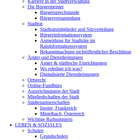
Karriere in der Stadtverwaltung
Die Bürgermeister
Bürgersprechstunde
Bürgerversammlung
Stadtrat
Stadtratsmitglieder und Sitzverteilung
Bürgerinformationssystem
Anmeldung für Stadträte im
Ratsinformationssystem
Bekanntmachung nichtöffentlicher Beschlüsse
Ämter und Dienstleistungen
Ämter & städtische Einrichtungen
Wo erledige ich was?
Digitalisierte Dienstleistungen
Ortsrecht
Online-Fundbüro
Auszeichnungen der Stadt
Mitgliedschaften der Stadt
Städtepartnerschaften
Issoire, Frankreich
Mistelbach, Österreich
Wichtige Rufnummern
LEBEN & SOZIALES
Schulen
Grundschulen