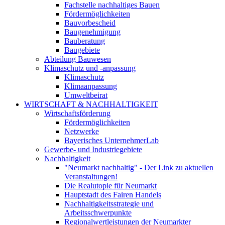
Fachstelle nachhaltiges Bauen
Fördermöglichkeiten
Bauvorbescheid
Baugenehmigung
Bauberatung
Baugebiete
Abteilung Bauwesen
Klimaschutz und -anpassung
Klimaschutz
Klimaanpassung
Umweltbeirat
WIRTSCHAFT & NACHHALTIGKEIT
Wirtschaftsförderung
Fördermöglichkeiten
Netzwerke
Bayerisches UnternehmerLab
Gewerbe- und Industriegebiete
Nachhaltigkeit
"Neumarkt nachhaltig" - Der Link zu aktuellen
Veranstaltungen!
Die Realutopie für Neumarkt
Hauptstadt des Fairen Handels
Nachhaltigkeitsstrategie und
Arbeitsschwerpunkte
Regionalwertleistungen der Neumarkter