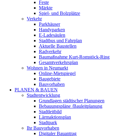
Feste
Märkte
Spiel- und Bolzplätze
Verkehr
Parkhäuser
Handyparken
E-Ladesäulen
Stadtbus und Fahrplan
Aktuelle Baustellen
Radverkehr
Baumaßnahme Kurt-Romstöck-Ring
Gesamtverkehrsplan
Wohnen in Neumarkt
Online-Mietspiegel
Baugebiete
Bauvorhaben
PLANEN & BAUEN
Stadtentwicklung
Grundlagen städtischer Planungen
Bebauungspläne /Bauleitplanung
Stadtleitbild
Lärmaktionsplan
Stadtpark
Ihr Bauvorhaben
Digitaler Bauantrag