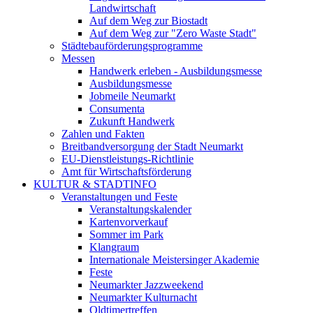
Landwirtschaft
Auf dem Weg zur Biostadt
Auf dem Weg zur "Zero Waste Stadt"
Städtebauförderungsprogramme
Messen
Handwerk erleben - Ausbildungsmesse
Ausbildungsmesse
Jobmeile Neumarkt
Consumenta
Zukunft Handwerk
Zahlen und Fakten
Breitbandversorgung der Stadt Neumarkt
EU-Dienstleistungs-Richtlinie
Amt für Wirtschaftsförderung
KULTUR & STADTINFO
Veranstaltungen und Feste
Veranstaltungskalender
Kartenvorverkauf
Sommer im Park
Klangraum
Internationale Meistersinger Akademie
Feste
Neumarkter Jazzweekend
Neumarkter Kulturnacht
Oldtimertreffen