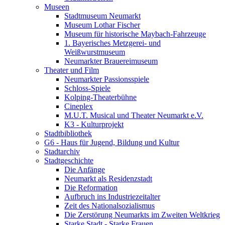
Museen
Stadtmuseum Neumarkt
Museum Lothar Fischer
Museum für historische Maybach-Fahrzeuge
1. Bayerisches Metzgerei- und
Weißwurstmuseum
Neumarkter Brauereimuseum
Theater und Film
Neumarkter Passionsspiele
Schloss-Spiele
Kolping-Theaterbühne
Cineplex
M.U.T. Musical und Theater Neumarkt e.V.
K3 - Kulturprojekt
Stadtbibliothek
G6 - Haus für Jugend, Bildung und Kultur
Stadtarchiv
Stadtgeschichte
Die Anfänge
Neumarkt als Residenzstadt
Die Reformation
Aufbruch ins Industriezeitalter
Zeit des Nationalsozialismus
Die Zerstörung Neumarkts im Zweiten Weltkrieg
Starke Stadt - Starke Frauen