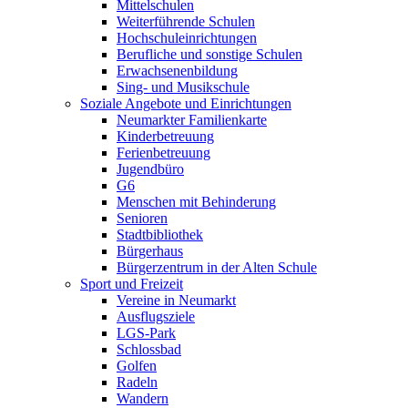
Mittelschulen
Weiterführende Schulen
Hochschuleinrichtungen
Berufliche und sonstige Schulen
Erwachsenenbildung
Sing- und Musikschule
Soziale Angebote und Einrichtungen
Neumarkter Familienkarte
Kinderbetreuung
Ferienbetreuung
Jugendbüro
G6
Menschen mit Behinderung
Senioren
Stadtbibliothek
Bürgerhaus
Bürgerzentrum in der Alten Schule
Sport und Freizeit
Vereine in Neumarkt
Ausflugsziele
LGS-Park
Schlossbad
Golfen
Radeln
Wandern