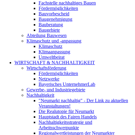
Fachstelle nachhaltiges Bauen
Fördermöglichkeiten
Bauvorbescheid
Baugenehmigung
Bauberatung
Baugebiete
Abteilung Bauwesen
Klimaschutz und -anpassung
Klimaschutz
Klimaanpassung
Umweltbeirat
WIRTSCHAFT & NACHHALTIGKEIT
Wirtschaftsförderung
Fördermöglichkeiten
Netzwerke
Bayerisches UnternehmerLab
Gewerbe- und Industriegebiete
Nachhaltigkeit
"Neumarkt nachhaltig" - Der Link zu aktuellen
Veranstaltungen!
Die Realutopie für Neumarkt
Hauptstadt des Fairen Handels
Nachhaltigkeitsstrategie und
Arbeitsschwerpunkte
Regionalwertleistungen der Neumarkter