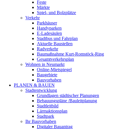
Feste
Märkte
Spiel- und Bolzplätze
Verkehr
Parkhäuser
Handyparken
E-Ladesäulen
Stadtbus und Fahrplan
Aktuelle Baustellen
Radverkehr
Baumaßnahme Kurt-Romstöck-Ring
Gesamtverkehrsplan
Wohnen in Neumarkt
Online-Mietspiegel
Baugebiete
Bauvorhaben
PLANEN & BAUEN
Stadtentwicklung
Grundlagen städtischer Planungen
Bebauungspläne /Bauleitplanung
Stadtleitbild
Lärmaktionsplan
Stadtpark
Ihr Bauvorhaben
Digitaler Bauantrag