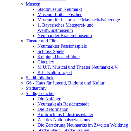
Museen
Stadtmuseum Neumarkt
Museum Lothar Fischer
Museum für historische Maybach-Fahrzeuge
1. Bayerisches Metzgerei- und
Weißwurstmuseum
Neumarkter Brauereimuseum
Theater und Film
Neumarkter Passionsspiele
Schloss-Spiele
Kolping-Theaterbühne
Cineplex
M.U.T. Musical und Theater Neumarkt e.V.
K3 - Kulturprojekt
Stadtbibliothek
G6 - Haus für Jugend, Bildung und Kultur
Stadtarchiv
Stadtgeschichte
Die Anfänge
Neumarkt als Residenzstadt
Die Reformation
Aufbruch ins Industriezeitalter
Zeit des Nationalsozialismus
Die Zerstörung Neumarkts im Zweiten Weltkrieg
Starke Stadt - Starke Frauen