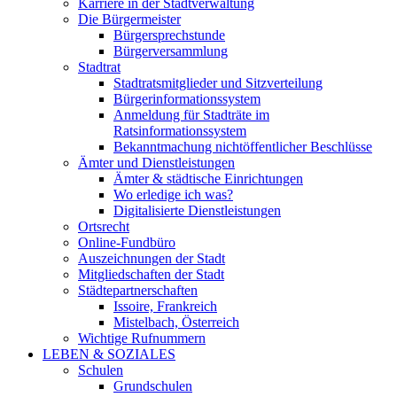
Karriere in der Stadtverwaltung
Die Bürgermeister
Bürgersprechstunde
Bürgerversammlung
Stadtrat
Stadtratsmitglieder und Sitzverteilung
Bürgerinformationssystem
Anmeldung für Stadträte im
Ratsinformationssystem
Bekanntmachung nichtöffentlicher Beschlüsse
Ämter und Dienstleistungen
Ämter & städtische Einrichtungen
Wo erledige ich was?
Digitalisierte Dienstleistungen
Ortsrecht
Online-Fundbüro
Auszeichnungen der Stadt
Mitgliedschaften der Stadt
Städtepartnerschaften
Issoire, Frankreich
Mistelbach, Österreich
Wichtige Rufnummern
LEBEN & SOZIALES
Schulen
Grundschulen