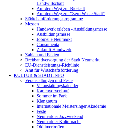
Landwirtschaft
Auf dem Weg zur Biostadt
Auf dem Weg zur "Zero Waste Stadt"
Städtebauförderungsprogramme
Messen
Handwerk erleben - Ausbildungsmesse
Ausbildungsmesse
Jobmeile Neumarkt
Consumenta
Zukunft Handwerk
Zahlen und Fakten
Breitbandversorgung der Stadt Neumarkt
EU-Dienstleistungs-Richtlinie
Amt für Wirtschaftsförderung
KULTUR & STADTINFO
Veranstaltungen und Feste
Veranstaltungskalender
Kartenvorverkauf
Sommer im Park
Klangraum
Internationale Meistersinger Akademie
Feste
Neumarkter Jazzweekend
Neumarkter Kulturnacht
Oldtimertreffen