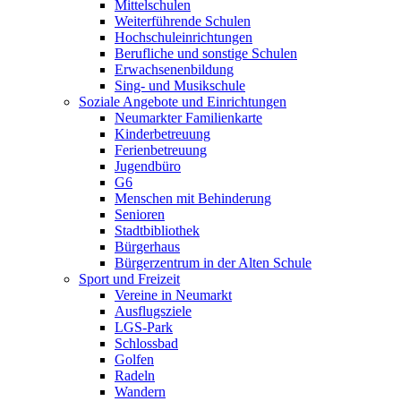
Mittelschulen
Weiterführende Schulen
Hochschuleinrichtungen
Berufliche und sonstige Schulen
Erwachsenenbildung
Sing- und Musikschule
Soziale Angebote und Einrichtungen
Neumarkter Familienkarte
Kinderbetreuung
Ferienbetreuung
Jugendbüro
G6
Menschen mit Behinderung
Senioren
Stadtbibliothek
Bürgerhaus
Bürgerzentrum in der Alten Schule
Sport und Freizeit
Vereine in Neumarkt
Ausflugsziele
LGS-Park
Schlossbad
Golfen
Radeln
Wandern