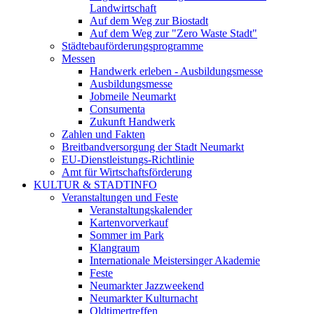
Landwirtschaft
Auf dem Weg zur Biostadt
Auf dem Weg zur "Zero Waste Stadt"
Städtebauförderungsprogramme
Messen
Handwerk erleben - Ausbildungsmesse
Ausbildungsmesse
Jobmeile Neumarkt
Consumenta
Zukunft Handwerk
Zahlen und Fakten
Breitbandversorgung der Stadt Neumarkt
EU-Dienstleistungs-Richtlinie
Amt für Wirtschaftsförderung
KULTUR & STADTINFO
Veranstaltungen und Feste
Veranstaltungskalender
Kartenvorverkauf
Sommer im Park
Klangraum
Internationale Meistersinger Akademie
Feste
Neumarkter Jazzweekend
Neumarkter Kulturnacht
Oldtimertreffen