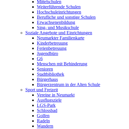
Mittelschulen
Weiterführende Schulen
Hochschuleinrichtungen
Berufliche und sonstige Schulen
Erwachsenenbildung
Sing- und Musikschule
Soziale Angebote und Einrichtungen
Neumarkter Familienkarte
Kinderbetreuung
Ferienbetreuung
Jugendbüro
G6
Menschen mit Behinderung
Senioren
Stadtbibliothek
Bürgerhaus
Bürgerzentrum in der Alten Schule
Sport und Freizeit
Vereine in Neumarkt
Ausflugsziele
LGS-Park
Schlossbad
Golfen
Radeln
Wandern