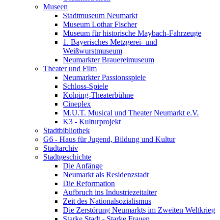
Museen
Stadtmuseum Neumarkt
Museum Lothar Fischer
Museum für historische Maybach-Fahrzeuge
1. Bayerisches Metzgerei- und
Weißwurstmuseum
Neumarkter Brauereimuseum
Theater und Film
Neumarkter Passionsspiele
Schloss-Spiele
Kolping-Theaterbühne
Cineplex
M.U.T. Musical und Theater Neumarkt e.V.
K3 - Kulturprojekt
Stadtbibliothek
G6 - Haus für Jugend, Bildung und Kultur
Stadtarchiv
Stadtgeschichte
Die Anfänge
Neumarkt als Residenzstadt
Die Reformation
Aufbruch ins Industriezeitalter
Zeit des Nationalsozialismus
Die Zerstörung Neumarkts im Zweiten Weltkrieg
Starke Stadt - Starke Frauen