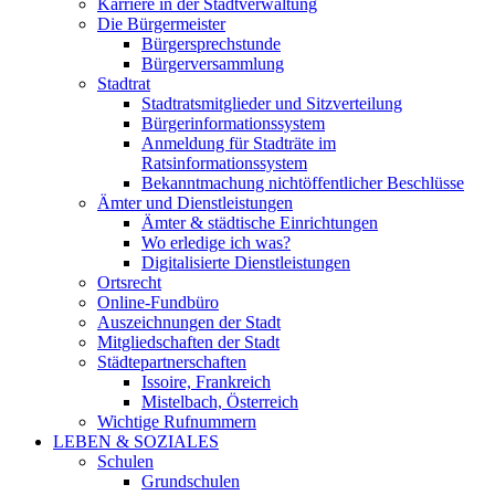
Karriere in der Stadtverwaltung
Die Bürgermeister
Bürgersprechstunde
Bürgerversammlung
Stadtrat
Stadtratsmitglieder und Sitzverteilung
Bürgerinformationssystem
Anmeldung für Stadträte im
Ratsinformationssystem
Bekanntmachung nichtöffentlicher Beschlüsse
Ämter und Dienstleistungen
Ämter & städtische Einrichtungen
Wo erledige ich was?
Digitalisierte Dienstleistungen
Ortsrecht
Online-Fundbüro
Auszeichnungen der Stadt
Mitgliedschaften der Stadt
Städtepartnerschaften
Issoire, Frankreich
Mistelbach, Österreich
Wichtige Rufnummern
LEBEN & SOZIALES
Schulen
Grundschulen