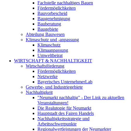
Fachstelle nachhaltiges Bauen
Fördermöglichkeiten
Bauvorbescheid
Baugenehmigung
Bauberatung
Baugebiete
Abteilung Bauwesen
Klimaschutz und -anpassung
Klimaschutz
Klimaanpassung
Umweltbeirat
WIRTSCHAFT & NACHHALTIGKEIT
Wirtschaftsförderung
Fördermöglichkeiten
Netzwerke
Bayerisches UnternehmerLab
Gewerbe- und Industriegebiete
Nachhaltigkeit
"Neumarkt nachhaltig" - Der Link zu aktuellen
Veranstaltungen!
Die Realutopie für Neumarkt
Hauptstadt des Fairen Handels
Nachhaltigkeitsstrategie und
Arbeitsschwerpunkte
Regionalwertleistungen der Neumarkter