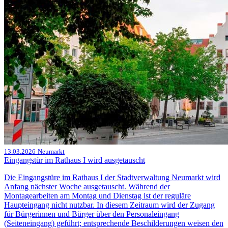
13.03.2026
Neumarkt
Eingangstür im Rathaus I wird ausgetauscht
Die Eingangstüre im Rathaus I der Stadtverwaltung Neumarkt wird
Anfang nächster Woche ausgetauscht. Während der
Montagearbeiten am Montag und Dienstag ist der reguläre
Haupteingang nicht nutzbar. In diesem Zeitraum wird der Zugang
für Bürgerinnen und Bürger über den Personaleingang
(Seiteneingang) geführt; entsprechende Beschilderungen weisen den