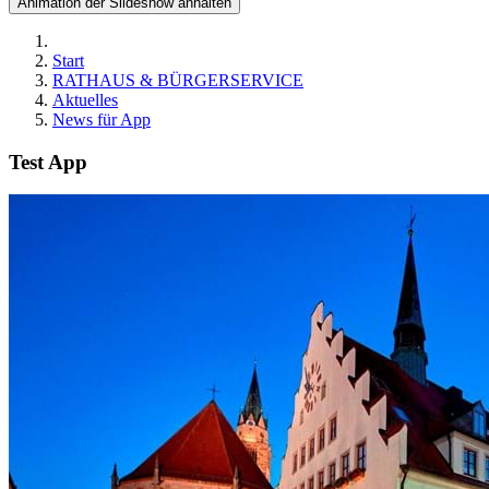
Animation der Slideshow anhalten
Start
RATHAUS & BÜRGERSERVICE
Aktuelles
News für App
Test App