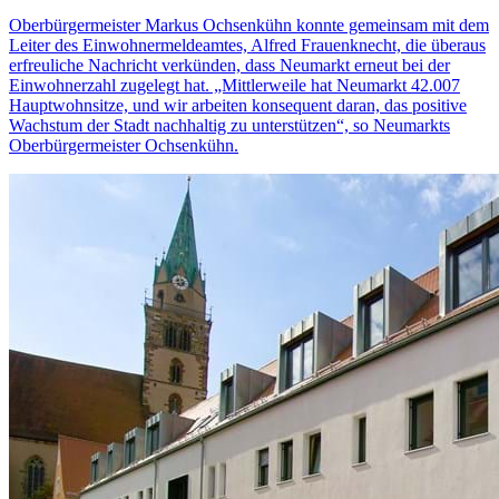
Oberbürgermeister Markus Ochsenkühn konnte gemeinsam mit dem
Leiter des Einwohnermeldeamtes, Alfred Frauenknecht, die überaus
erfreuliche Nachricht verkünden, dass Neumarkt erneut bei der
Einwohnerzahl zugelegt hat. „Mittlerweile hat Neumarkt 42.007
Hauptwohnsitze, und wir arbeiten konsequent daran, das positive
Wachstum der Stadt nachhaltig zu unterstützen“, so Neumarkts
Oberbürgermeister Ochsenkühn.