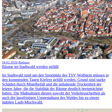
18.02.2026
Rathaus
Bäume im Stadtwald werden gefällt
Im Stadtwald rund um den Sportplatz des TSV Wolfstein müssen in
den kommenden Tagen Kiefern gefällt werden. Grund sind starke
Schäden durch Mistelbefall und die anhaltende Trockenheit der
letzten Jahre, die die Stabilität der Bäume deutlich beeinträchtigt
haben. Die Maßnahmen dienen sowohl der Verkehrssicherheit als
auch der langfristigen Umgestaltung des Waldes hin zu einem
stabilen Laub-Mischwald.