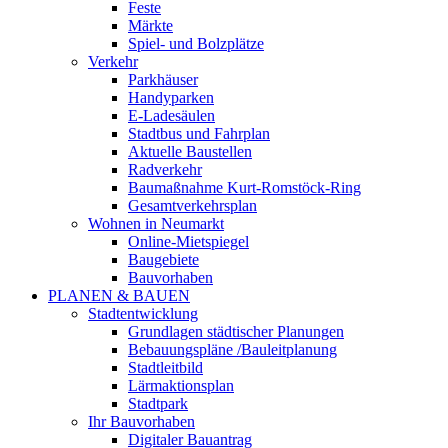
Feste
Märkte
Spiel- und Bolzplätze
Verkehr
Parkhäuser
Handyparken
E-Ladesäulen
Stadtbus und Fahrplan
Aktuelle Baustellen
Radverkehr
Baumaßnahme Kurt-Romstöck-Ring
Gesamtverkehrsplan
Wohnen in Neumarkt
Online-Mietspiegel
Baugebiete
Bauvorhaben
PLANEN & BAUEN
Stadtentwicklung
Grundlagen städtischer Planungen
Bebauungspläne /Bauleitplanung
Stadtleitbild
Lärmaktionsplan
Stadtpark
Ihr Bauvorhaben
Digitaler Bauantrag