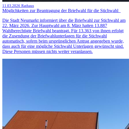
11.03.2026
Rathaus
Möglichkeiten zur Beantragung der Briefwahl für die Stichwahl
Die Stadt Neumarkt informiert über die Briefwahl zur Stichwahl am
22. März 2026. Zur Hauptwahl am 8. März hatten 13.887
Wahlberechtigte Briefwahl beantragt. Für 13.363 von ihnen erfolgt
die Zusendung der Briefwahlunterlagen für die Stichwahl
automatisch, sofern beim ursprünglichen Antrag angegeben wurde,
dass auch für eine mögliche Stichwahl Unterlagen gewünscht sind.
Diese Personen müssen nichts weiter veranlassen.