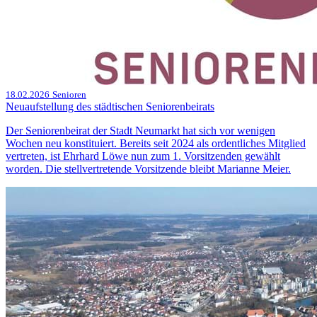
18.02.2026
Senioren
Neuaufstellung des städtischen Seniorenbeirats
Der Seniorenbeirat der Stadt Neumarkt hat sich vor wenigen
Wochen neu konstituiert. Bereits seit 2024 als ordentliches Mitglied
vertreten, ist Ehrhard Löwe nun zum 1. Vorsitzenden gewählt
worden. Die stellvertretende Vorsitzende bleibt Marianne Meier.