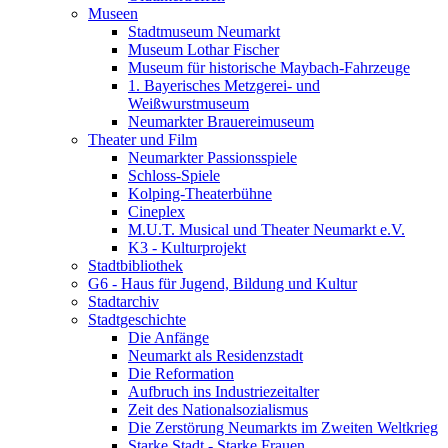
Museen
Stadtmuseum Neumarkt
Museum Lothar Fischer
Museum für historische Maybach-Fahrzeuge
1. Bayerisches Metzgerei- und
Weißwurstmuseum
Neumarkter Brauereimuseum
Theater und Film
Neumarkter Passionsspiele
Schloss-Spiele
Kolping-Theaterbühne
Cineplex
M.U.T. Musical und Theater Neumarkt e.V.
K3 - Kulturprojekt
Stadtbibliothek
G6 - Haus für Jugend, Bildung und Kultur
Stadtarchiv
Stadtgeschichte
Die Anfänge
Neumarkt als Residenzstadt
Die Reformation
Aufbruch ins Industriezeitalter
Zeit des Nationalsozialismus
Die Zerstörung Neumarkts im Zweiten Weltkrieg
Starke Stadt - Starke Frauen