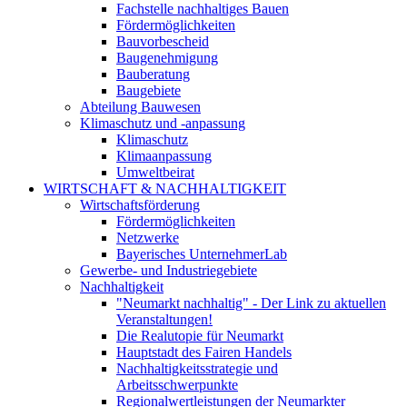
Fachstelle nachhaltiges Bauen
Fördermöglichkeiten
Bauvorbescheid
Baugenehmigung
Bauberatung
Baugebiete
Abteilung Bauwesen
Klimaschutz und -anpassung
Klimaschutz
Klimaanpassung
Umweltbeirat
WIRTSCHAFT & NACHHALTIGKEIT
Wirtschaftsförderung
Fördermöglichkeiten
Netzwerke
Bayerisches UnternehmerLab
Gewerbe- und Industriegebiete
Nachhaltigkeit
"Neumarkt nachhaltig" - Der Link zu aktuellen
Veranstaltungen!
Die Realutopie für Neumarkt
Hauptstadt des Fairen Handels
Nachhaltigkeitsstrategie und
Arbeitsschwerpunkte
Regionalwertleistungen der Neumarkter