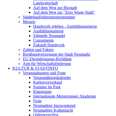
Landwirtschaft
Auf dem Weg zur Biostadt
Auf dem Weg zur "Zero Waste Stadt"
Städtebauförderungsprogramme
Messen
Handwerk erleben - Ausbildungsmesse
Ausbildungsmesse
Jobmeile Neumarkt
Consumenta
Zukunft Handwerk
Zahlen und Fakten
Breitbandversorgung der Stadt Neumarkt
EU-Dienstleistungs-Richtlinie
Amt für Wirtschaftsförderung
KULTUR & STADTINFO
Veranstaltungen und Feste
Veranstaltungskalender
Kartenvorverkauf
Sommer im Park
Klangraum
Internationale Meistersinger Akademie
Feste
Neumarkter Jazzweekend
Neumarkter Kulturnacht
Oldtimertreffen