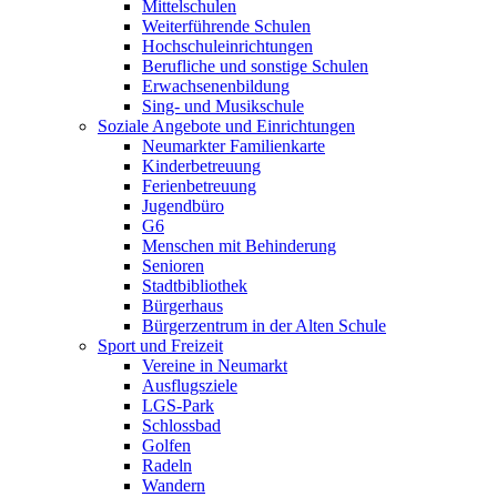
Mittelschulen
Weiterführende Schulen
Hochschuleinrichtungen
Berufliche und sonstige Schulen
Erwachsenenbildung
Sing- und Musikschule
Soziale Angebote und Einrichtungen
Neumarkter Familienkarte
Kinderbetreuung
Ferienbetreuung
Jugendbüro
G6
Menschen mit Behinderung
Senioren
Stadtbibliothek
Bürgerhaus
Bürgerzentrum in der Alten Schule
Sport und Freizeit
Vereine in Neumarkt
Ausflugsziele
LGS-Park
Schlossbad
Golfen
Radeln
Wandern