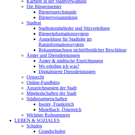
Karriere in der Stadtverwaltung
Die Bürgermeister
Bürgersprechstunde
Bürgerversammlung
Stadtrat
Stadtratsmitglieder und Sitzverteilung
Bürgerinformationssystem
Anmeldung für Stadträte im
Ratsinformationssystem
Bekanntmachung nichtöffentlicher Beschlüsse
Ämter und Dienstleistungen
Ämter & städtische Einrichtungen
Wo erledige ich was?
Digitalisierte Dienstleistungen
Ortsrecht
Online-Fundbüro
Auszeichnungen der Stadt
Mitgliedschaften der Stadt
Städtepartnerschaften
Issoire, Frankreich
Mistelbach, Österreich
Wichtige Rufnummern
LEBEN & SOZIALES
Schulen
Grundschulen