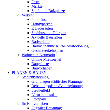
Feste
Märkte
Spiel- und Bolzplätze
Verkehr
Parkhäuser
Handyparken
E-Ladesäulen
Stadtbus und Fahrplan
Aktuelle Baustellen
Radverkehr
Baumaßnahme Kurt-Romstöck-Ring
Gesamtverkehrsplan
Wohnen in Neumarkt
Online-Mietspiegel
Baugebiete
Bauvorhaben
PLANEN & BAUEN
Stadtentwicklung
Grundlagen städtischer Planungen
Bebauungspläne /Bauleitplanung
Stadtleitbild
Lärmaktionsplan
Stadtpark
Ihr Bauvorhaben
Digitaler Bauantrag