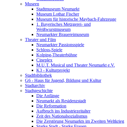
Museen
Stadtmuseum Neumarkt
Museum Lothar Fischer
Museum für historische Maybach-Fahrzeuge
1. Bayerisches Metzgerei- und
Weißwurstmuseum
Neumarkter Brauereimuseum
Theater und Film
Neumarkter Passionsspiele
Schloss-Spiele
Kolping-Theaterbühne
Cineplex
M.U.T. Musical und Theater Neumarkt e.V.
K3 - Kulturprojekt
Stadtbibliothek
G6 - Haus für Jugend, Bildung und Kultur
Stadtarchiv
Stadtgeschichte
Die Anfänge
Neumarkt als Residenzstadt
Die Reformation
Aufbruch ins Industriezeitalter
Zeit des Nationalsozialismus
Die Zerstörung Neumarkts im Zweiten Weltkrieg
Starke Stadt - Starke Frauen