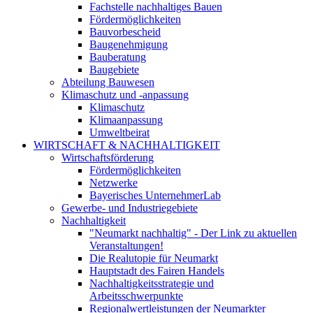
Fachstelle nachhaltiges Bauen
Fördermöglichkeiten
Bauvorbescheid
Baugenehmigung
Bauberatung
Baugebiete
Abteilung Bauwesen
Klimaschutz und -anpassung
Klimaschutz
Klimaanpassung
Umweltbeirat
WIRTSCHAFT & NACHHALTIGKEIT
Wirtschaftsförderung
Fördermöglichkeiten
Netzwerke
Bayerisches UnternehmerLab
Gewerbe- und Industriegebiete
Nachhaltigkeit
"Neumarkt nachhaltig" - Der Link zu aktuellen
Veranstaltungen!
Die Realutopie für Neumarkt
Hauptstadt des Fairen Handels
Nachhaltigkeitsstrategie und
Arbeitsschwerpunkte
Regionalwertleistungen der Neumarkter