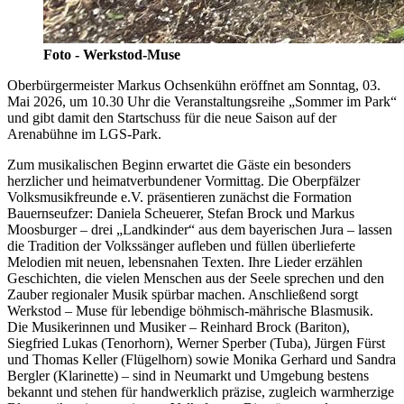
Foto - Werkstod-Muse
Oberbürgermeister Markus Ochsenkühn eröffnet am Sonntag, 03.
Mai 2026, um 10.30 Uhr die Veranstaltungsreihe „Sommer im Park“
und gibt damit den Startschuss für die neue Saison auf der
Arenabühne im LGS-Park.
Zum musikalischen Beginn erwartet die Gäste ein besonders
herzlicher und heimatverbundener Vormittag. Die Oberpfälzer
Volksmusikfreunde e.V. präsentieren zunächst die Formation
Bauernseufzer: Daniela Scheuerer, Stefan Brock und Markus
Moosburger – drei „Landkinder“ aus dem bayerischen Jura – lassen
die Tradition der Volkssänger aufleben und füllen überlieferte
Melodien mit neuen, lebensnahen Texten. Ihre Lieder erzählen
Geschichten, die vielen Menschen aus der Seele sprechen und den
Zauber regionaler Musik spürbar machen. Anschließend sorgt
Werkstod – Muse für lebendige böhmisch‑mährische Blasmusik.
Die Musikerinnen und Musiker – Reinhard Brock (Bariton),
Siegfried Lukas (Tenorhorn), Werner Sperber (Tuba), Jürgen Fürst
und Thomas Keller (Flügelhorn) sowie Monika Gerhard und Sandra
Bergler (Klarinette) – sind in Neumarkt und Umgebung bestens
bekannt und stehen für handwerklich präzise, zugleich warmherzige