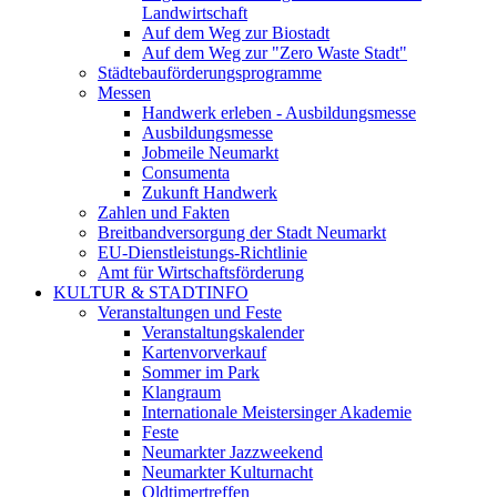
Landwirtschaft
Auf dem Weg zur Biostadt
Auf dem Weg zur "Zero Waste Stadt"
Städtebauförderungsprogramme
Messen
Handwerk erleben - Ausbildungsmesse
Ausbildungsmesse
Jobmeile Neumarkt
Consumenta
Zukunft Handwerk
Zahlen und Fakten
Breitbandversorgung der Stadt Neumarkt
EU-Dienstleistungs-Richtlinie
Amt für Wirtschaftsförderung
KULTUR & STADTINFO
Veranstaltungen und Feste
Veranstaltungskalender
Kartenvorverkauf
Sommer im Park
Klangraum
Internationale Meistersinger Akademie
Feste
Neumarkter Jazzweekend
Neumarkter Kulturnacht
Oldtimertreffen