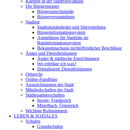
Karriere in der Stadtverwaltung
Die Bürgermeister
Bürgersprechstunde
Bürgerversammlung
Stadtrat
Stadtratsmitglieder und Sitzverteilung
Bürgerinformationssystem
Anmeldung für Stadträte im
Ratsinformationssystem
Bekanntmachung nichtöffentlicher Beschlüsse
Ämter und Dienstleistungen
Ämter & städtische Einrichtungen
Wo erledige ich was?
Digitalisierte Dienstleistungen
Ortsrecht
Online-Fundbüro
Auszeichnungen der Stadt
Mitgliedschaften der Stadt
Städtepartnerschaften
Issoire, Frankreich
Mistelbach, Österreich
Wichtige Rufnummern
LEBEN & SOZIALES
Schulen
Grundschulen