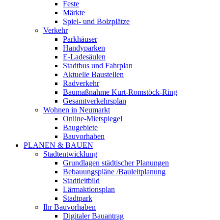
Feste
Märkte
Spiel- und Bolzplätze
Verkehr
Parkhäuser
Handyparken
E-Ladesäulen
Stadtbus und Fahrplan
Aktuelle Baustellen
Radverkehr
Baumaßnahme Kurt-Romstöck-Ring
Gesamtverkehrsplan
Wohnen in Neumarkt
Online-Mietspiegel
Baugebiete
Bauvorhaben
PLANEN & BAUEN
Stadtentwicklung
Grundlagen städtischer Planungen
Bebauungspläne /Bauleitplanung
Stadtleitbild
Lärmaktionsplan
Stadtpark
Ihr Bauvorhaben
Digitaler Bauantrag