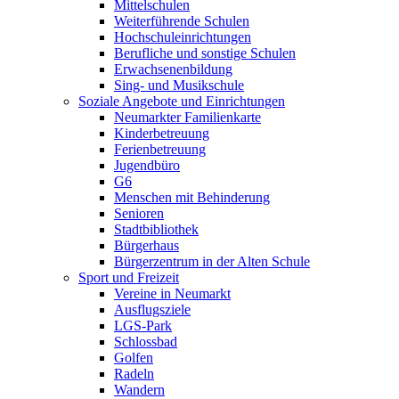
Mittelschulen
Weiterführende Schulen
Hochschuleinrichtungen
Berufliche und sonstige Schulen
Erwachsenenbildung
Sing- und Musikschule
Soziale Angebote und Einrichtungen
Neumarkter Familienkarte
Kinderbetreuung
Ferienbetreuung
Jugendbüro
G6
Menschen mit Behinderung
Senioren
Stadtbibliothek
Bürgerhaus
Bürgerzentrum in der Alten Schule
Sport und Freizeit
Vereine in Neumarkt
Ausflugsziele
LGS-Park
Schlossbad
Golfen
Radeln
Wandern