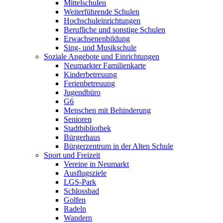
Mittelschulen
Weiterführende Schulen
Hochschuleinrichtungen
Berufliche und sonstige Schulen
Erwachsenenbildung
Sing- und Musikschule
Soziale Angebote und Einrichtungen
Neumarkter Familienkarte
Kinderbetreuung
Ferienbetreuung
Jugendbüro
G6
Menschen mit Behinderung
Senioren
Stadtbibliothek
Bürgerhaus
Bürgerzentrum in der Alten Schule
Sport und Freizeit
Vereine in Neumarkt
Ausflugsziele
LGS-Park
Schlossbad
Golfen
Radeln
Wandern