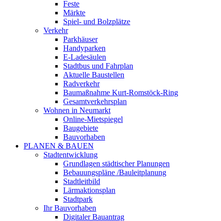
Feste
Märkte
Spiel- und Bolzplätze
Verkehr
Parkhäuser
Handyparken
E-Ladesäulen
Stadtbus und Fahrplan
Aktuelle Baustellen
Radverkehr
Baumaßnahme Kurt-Romstöck-Ring
Gesamtverkehrsplan
Wohnen in Neumarkt
Online-Mietspiegel
Baugebiete
Bauvorhaben
PLANEN & BAUEN
Stadtentwicklung
Grundlagen städtischer Planungen
Bebauungspläne /Bauleitplanung
Stadtleitbild
Lärmaktionsplan
Stadtpark
Ihr Bauvorhaben
Digitaler Bauantrag