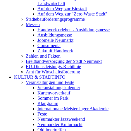
Landwirtschaft
Auf dem Weg zur Biostadt
Auf dem Weg zur "Zero Waste Stadt"
Städtebauförderungsprogramme
Messen
Handwerk erleben - Ausbildungsmesse
Ausbildungsmesse
Jobmeile Neumarkt
Consumenta
Zukunft Handwerk
Zahlen und Fakten
Breitbandversorgung der Stadt Neumarkt
EU-Dienstleistungs-Richtlinie
Amt für Wirtschaftsförderung
KULTUR & STADTINFO
Veranstaltungen und Feste
Veranstaltungskalender
Kartenvorverkauf
Sommer im Park
Klangraum
Internationale Meistersinger Akademie
Feste
Neumarkter Jazzweekend
Neumarkter Kulturnacht
Oldtimertreffen