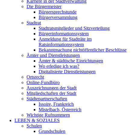
Karriere in der Stadtverwaltung
Die Bürgermeister
Bürgersprechstunde
Bürgerversammlung
Stadtrat
Stadtratsmitglieder und Sitzverteilung
Bürgerinformationssystem
Anmeldung für Stadträte im
Ratsinformationssystem
Bekanntmachung nichtöffentlicher Beschlüsse
Ämter und Dienstleistungen
Ämter & städtische Einrichtungen
Wo erledige ich was?
Digitalisierte Dienstleistungen
Ortsrecht
Online-Fundbüro
Auszeichnungen der Stadt
Mitgliedschaften der Stadt
Städtepartnerschaften
Issoire, Frankreich
Mistelbach, Österreich
Wichtige Rufnummern
LEBEN & SOZIALES
Schulen
Grundschulen