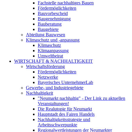
Fachstelle nachhaltiges Bauen
Fördermöglichkeiten
Bauvorbescheid
Baugenehmigung
Bauberatung
Baugebiete
Abteilung Bauwesen
Klimaschutz und -anpassung
Klimaschutz
Klimaanpassung
Umweltbeirat
WIRTSCHAFT & NACHHALTIGKEIT
Wirtschaftsförderung
Fördermöglichkeiten
Netzwerke
Bayerisches UnternehmerLab
Gewerbe- und Industriegebiete
Nachhaltigkeit
"Neumarkt nachhaltig" - Der Link zu aktuellen
Veranstaltungen!
Die Realutopie für Neumarkt
Hauptstadt des Fairen Handels
Nachhaltigkeitsstrategie und
Arbeitsschwerpunkte
Regionalwertleistungen der Neumarkter