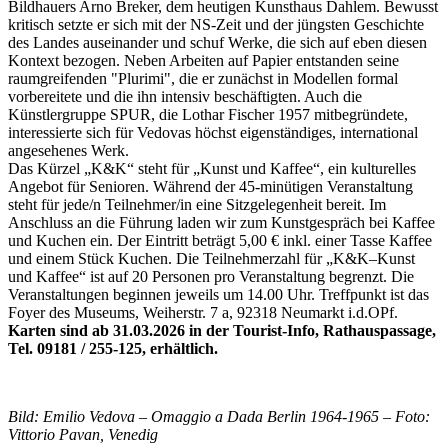
Bildhauers Arno Breker, dem heutigen Kunsthaus Dahlem. Bewusst
kritisch setzte er sich mit der NS-Zeit und der jüngsten Geschichte
des Landes auseinander und schuf Werke, die sich auf eben diesen
Kontext bezogen. Neben Arbeiten auf Papier entstanden seine
raumgreifenden "Plurimi", die er zunächst in Modellen formal
vorbereitete und die ihn intensiv beschäftigten. Auch die
Künstlergruppe SPUR, die Lothar Fischer 1957 mitbegründete,
interessierte sich für Vedovas höchst eigenständiges, international
angesehenes Werk.
Das Kürzel „K&K“ steht für „Kunst und Kaffee“, ein kulturelles
Angebot für Senioren. Während der 45-minütigen Veranstaltung
steht für jede/n Teilnehmer/in eine Sitzgelegenheit bereit. Im
Anschluss an die Führung laden wir zum Kunstgespräch bei Kaffee
und Kuchen ein. Der Eintritt beträgt 5,00 € inkl. einer Tasse Kaffee
und einem Stück Kuchen. Die Teilnehmerzahl für „K&K–Kunst
und Kaffee“ ist auf 20 Personen pro Veranstaltung begrenzt. Die
Veranstaltungen beginnen jeweils um 14.00 Uhr. Treffpunkt ist das
Foyer des Museums, Weiherstr. 7 a, 92318 Neumarkt i.d.OPf.
Karten sind ab 31.03.2026 in der Tourist-Info, Rathauspassage,
Tel. 09181 / 255-125, erhältlich.
Bild: Emilio Vedova – Omaggio a Dada Berlin 1964-1965 – Foto:
Vittorio Pavan, Venedig