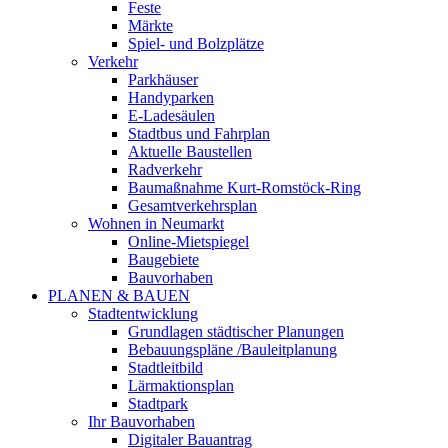
Feste
Märkte
Spiel- und Bolzplätze
Verkehr
Parkhäuser
Handyparken
E-Ladesäulen
Stadtbus und Fahrplan
Aktuelle Baustellen
Radverkehr
Baumaßnahme Kurt-Romstöck-Ring
Gesamtverkehrsplan
Wohnen in Neumarkt
Online-Mietspiegel
Baugebiete
Bauvorhaben
PLANEN & BAUEN
Stadtentwicklung
Grundlagen städtischer Planungen
Bebauungspläne /Bauleitplanung
Stadtleitbild
Lärmaktionsplan
Stadtpark
Ihr Bauvorhaben
Digitaler Bauantrag