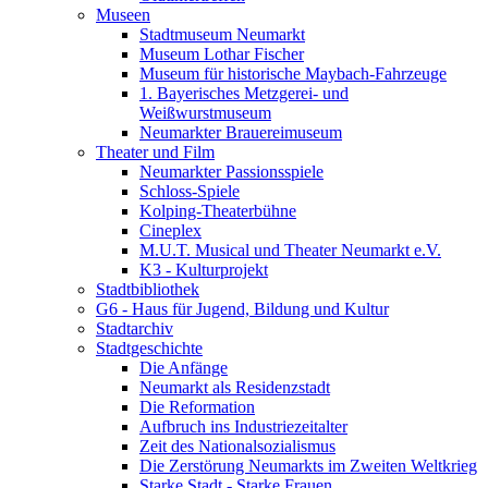
Museen
Stadtmuseum Neumarkt
Museum Lothar Fischer
Museum für historische Maybach-Fahrzeuge
1. Bayerisches Metzgerei- und
Weißwurstmuseum
Neumarkter Brauereimuseum
Theater und Film
Neumarkter Passionsspiele
Schloss-Spiele
Kolping-Theaterbühne
Cineplex
M.U.T. Musical und Theater Neumarkt e.V.
K3 - Kulturprojekt
Stadtbibliothek
G6 - Haus für Jugend, Bildung und Kultur
Stadtarchiv
Stadtgeschichte
Die Anfänge
Neumarkt als Residenzstadt
Die Reformation
Aufbruch ins Industriezeitalter
Zeit des Nationalsozialismus
Die Zerstörung Neumarkts im Zweiten Weltkrieg
Starke Stadt - Starke Frauen