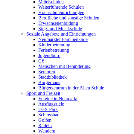
Mittelschulen
Weiterführende Schulen
Hochschuleinrichtungen
Berufliche und sonstige Schulen
Erwachsenenbildung
Sing- und Musikschule
Soziale Angebote und Einrichtungen
Neumarkter Familienkarte
Kinderbetreuung
Ferienbetreuung
Jugendbüro
G6
Menschen mit Behinderung
Senioren
Stadtbibliothek
Bürgerhaus
Bürgerzentrum in der Alten Schule
Sport und Freizeit
Vereine in Neumarkt
Ausflugsziele
LGS-Park
Schlossbad
Golfen
Radeln
Wandern