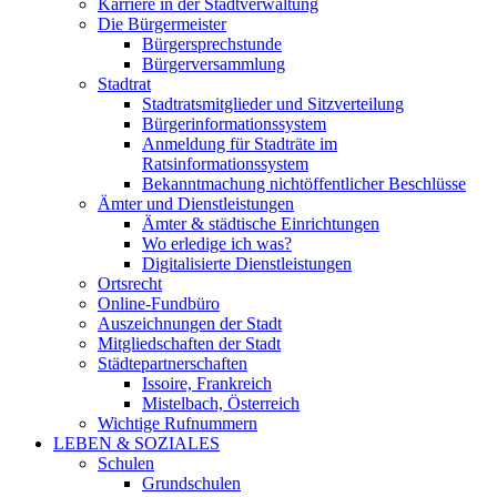
Karriere in der Stadtverwaltung
Die Bürgermeister
Bürgersprechstunde
Bürgerversammlung
Stadtrat
Stadtratsmitglieder und Sitzverteilung
Bürgerinformationssystem
Anmeldung für Stadträte im
Ratsinformationssystem
Bekanntmachung nichtöffentlicher Beschlüsse
Ämter und Dienstleistungen
Ämter & städtische Einrichtungen
Wo erledige ich was?
Digitalisierte Dienstleistungen
Ortsrecht
Online-Fundbüro
Auszeichnungen der Stadt
Mitgliedschaften der Stadt
Städtepartnerschaften
Issoire, Frankreich
Mistelbach, Österreich
Wichtige Rufnummern
LEBEN & SOZIALES
Schulen
Grundschulen