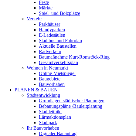
Feste
Märkte
Spiel- und Bolzplätze
Verkehr
Parkhäuser
Handyparken
E-Ladesäulen
Stadtbus und Fahrplan
Aktuelle Baustellen
Radverkehr
Baumaßnahme Kurt-Romstöck-Ring
Gesamtverkehrsplan
Wohnen in Neumarkt
Online-Mietspiegel
Baugebiete
Bauvorhaben
PLANEN & BAUEN
Stadtentwicklung
Grundlagen städtischer Planungen
Bebauungspläne /Bauleitplanung
Stadtleitbild
Lärmaktionsplan
Stadtpark
Ihr Bauvorhaben
Digitaler Bauantrag