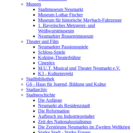
Museen
Stadtmuseum Neumarkt
Museum Lothar Fischer
Museum für historische Maybach-Fahrzeuge
1. Bayerisches Metzgerei- und
Weißwurstmuseum
Neumarkter Brauereimuseum
Theater und Film
Neumarkter Passionsspiele
Schloss-Spiele
Kolping-Theaterbühne
Cineplex
M.U.T. Musical und Theater Neumarkt e.V.
K3 - Kulturprojekt
Stadtbibliothek
G6 - Haus für Jugend, Bildung und Kultur
Stadtarchiv
Stadtgeschichte
Die Anfänge
Neumarkt als Residenzstadt
Die Reformation
Aufbruch ins Industriezeitalter
Zeit des Nationalsozialismus
Die Zerstörung Neumarkts im Zweiten Weltkrieg
Starke Stadt - Starke Frauen