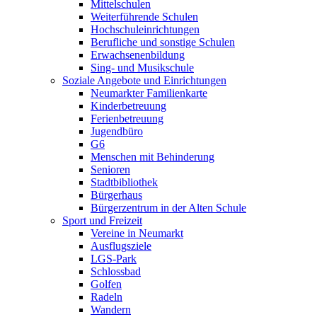
Mittelschulen
Weiterführende Schulen
Hochschuleinrichtungen
Berufliche und sonstige Schulen
Erwachsenenbildung
Sing- und Musikschule
Soziale Angebote und Einrichtungen
Neumarkter Familienkarte
Kinderbetreuung
Ferienbetreuung
Jugendbüro
G6
Menschen mit Behinderung
Senioren
Stadtbibliothek
Bürgerhaus
Bürgerzentrum in der Alten Schule
Sport und Freizeit
Vereine in Neumarkt
Ausflugsziele
LGS-Park
Schlossbad
Golfen
Radeln
Wandern