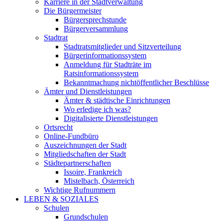
Karriere in der Stadtverwaltung
Die Bürgermeister
Bürgersprechstunde
Bürgerversammlung
Stadtrat
Stadtratsmitglieder und Sitzverteilung
Bürgerinformationssystem
Anmeldung für Stadträte im
Ratsinformationssystem
Bekanntmachung nichtöffentlicher Beschlüsse
Ämter und Dienstleistungen
Ämter & städtische Einrichtungen
Wo erledige ich was?
Digitalisierte Dienstleistungen
Ortsrecht
Online-Fundbüro
Auszeichnungen der Stadt
Mitgliedschaften der Stadt
Städtepartnerschaften
Issoire, Frankreich
Mistelbach, Österreich
Wichtige Rufnummern
LEBEN & SOZIALES
Schulen
Grundschulen