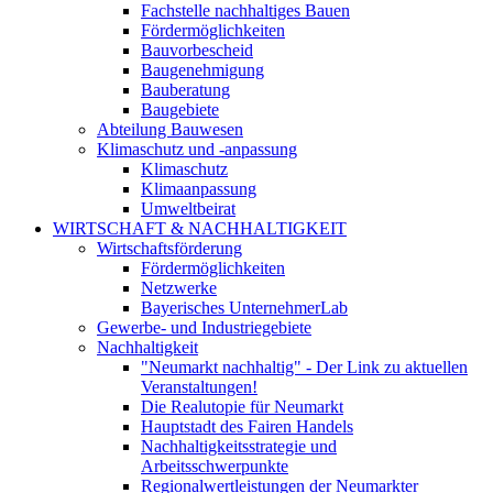
Fachstelle nachhaltiges Bauen
Fördermöglichkeiten
Bauvorbescheid
Baugenehmigung
Bauberatung
Baugebiete
Abteilung Bauwesen
Klimaschutz und -anpassung
Klimaschutz
Klimaanpassung
Umweltbeirat
WIRTSCHAFT & NACHHALTIGKEIT
Wirtschaftsförderung
Fördermöglichkeiten
Netzwerke
Bayerisches UnternehmerLab
Gewerbe- und Industriegebiete
Nachhaltigkeit
"Neumarkt nachhaltig" - Der Link zu aktuellen
Veranstaltungen!
Die Realutopie für Neumarkt
Hauptstadt des Fairen Handels
Nachhaltigkeitsstrategie und
Arbeitsschwerpunkte
Regionalwertleistungen der Neumarkter