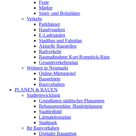
Feste
Märkte
Spiel- und Bolzplätze
Verkehr
Parkhäuser
Handyparken
E-Ladesäulen
Stadtbus und Fahrplan
Aktuelle Baustellen
Radverkehr
Baumaßnahme Kurt-Romstöck-Ring
Gesamtverkehrsplan
Wohnen in Neumarkt
Online-Mietspiegel
Baugebiete
Bauvorhaben
PLANEN & BAUEN
Stadtentwicklung
Grundlagen städtischer Planungen
Bebauungspläne /Bauleitplanung
Stadtleitbild
Lärmaktionsplan
Stadtpark
Ihr Bauvorhaben
Digitaler Bauantrag