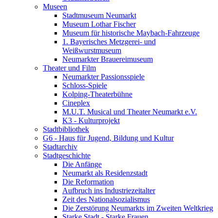
Museen
Stadtmuseum Neumarkt
Museum Lothar Fischer
Museum für historische Maybach-Fahrzeuge
1. Bayerisches Metzgerei- und
Weißwurstmuseum
Neumarkter Brauereimuseum
Theater und Film
Neumarkter Passionsspiele
Schloss-Spiele
Kolping-Theaterbühne
Cineplex
M.U.T. Musical und Theater Neumarkt e.V.
K3 - Kulturprojekt
Stadtbibliothek
G6 - Haus für Jugend, Bildung und Kultur
Stadtarchiv
Stadtgeschichte
Die Anfänge
Neumarkt als Residenzstadt
Die Reformation
Aufbruch ins Industriezeitalter
Zeit des Nationalsozialismus
Die Zerstörung Neumarkts im Zweiten Weltkrieg
Starke Stadt - Starke Frauen