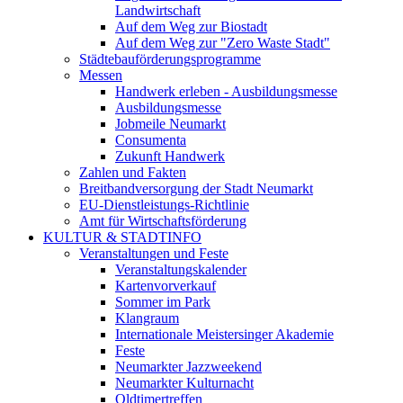
Landwirtschaft
Auf dem Weg zur Biostadt
Auf dem Weg zur "Zero Waste Stadt"
Städtebauförderungsprogramme
Messen
Handwerk erleben - Ausbildungsmesse
Ausbildungsmesse
Jobmeile Neumarkt
Consumenta
Zukunft Handwerk
Zahlen und Fakten
Breitbandversorgung der Stadt Neumarkt
EU-Dienstleistungs-Richtlinie
Amt für Wirtschaftsförderung
KULTUR & STADTINFO
Veranstaltungen und Feste
Veranstaltungskalender
Kartenvorverkauf
Sommer im Park
Klangraum
Internationale Meistersinger Akademie
Feste
Neumarkter Jazzweekend
Neumarkter Kulturnacht
Oldtimertreffen