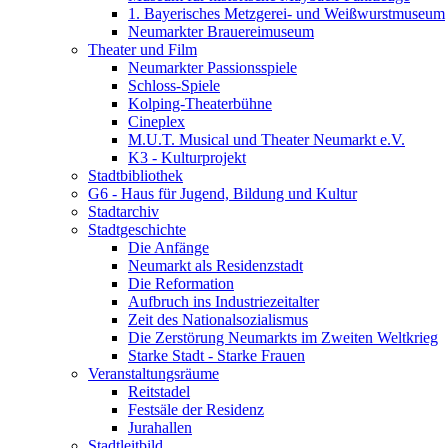
1. Bayerisches Metzgerei- und Weißwurstmuseum
Neumarkter Brauereimuseum
Theater und Film
Neumarkter Passionsspiele
Schloss-Spiele
Kolping-Theaterbühne
Cineplex
M.U.T. Musical und Theater Neumarkt e.V.
K3 - Kulturprojekt
Stadtbibliothek
G6 - Haus für Jugend, Bildung und Kultur
Stadtarchiv
Stadtgeschichte
Die Anfänge
Neumarkt als Residenzstadt
Die Reformation
Aufbruch ins Industriezeitalter
Zeit des Nationalsozialismus
Die Zerstörung Neumarkts im Zweiten Weltkrieg
Starke Stadt - Starke Frauen
Veranstaltungsräume
Reitstadel
Festsäle der Residenz
Jurahallen
Stadtleitbild