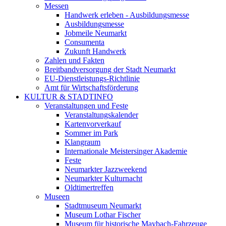
Messen
Handwerk erleben - Ausbildungsmesse
Ausbildungsmesse
Jobmeile Neumarkt
Consumenta
Zukunft Handwerk
Zahlen und Fakten
Breitbandversorgung der Stadt Neumarkt
EU-Dienstleistungs-Richtlinie
Amt für Wirtschaftsförderung
KULTUR & STADTINFO
Veranstaltungen und Feste
Veranstaltungskalender
Kartenvorverkauf
Sommer im Park
Klangraum
Internationale Meistersinger Akademie
Feste
Neumarkter Jazzweekend
Neumarkter Kulturnacht
Oldtimertreffen
Museen
Stadtmuseum Neumarkt
Museum Lothar Fischer
Museum für historische Maybach-Fahrzeuge