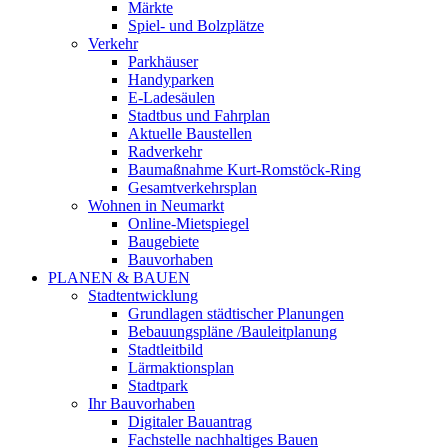
Märkte
Spiel- und Bolzplätze
Verkehr
Parkhäuser
Handyparken
E-Ladesäulen
Stadtbus und Fahrplan
Aktuelle Baustellen
Radverkehr
Baumaßnahme Kurt-Romstöck-Ring
Gesamtverkehrsplan
Wohnen in Neumarkt
Online-Mietspiegel
Baugebiete
Bauvorhaben
PLANEN & BAUEN
Stadtentwicklung
Grundlagen städtischer Planungen
Bebauungspläne /Bauleitplanung
Stadtleitbild
Lärmaktionsplan
Stadtpark
Ihr Bauvorhaben
Digitaler Bauantrag
Fachstelle nachhaltiges Bauen