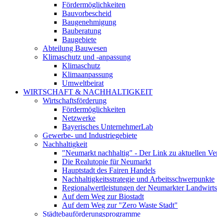
Fördermöglichkeiten
Bauvorbescheid
Baugenehmigung
Bauberatung
Baugebiete
Abteilung Bauwesen
Klimaschutz und -anpassung
Klimaschutz
Klimaanpassung
Umweltbeirat
WIRTSCHAFT & NACHHALTIGKEIT
Wirtschaftsförderung
Fördermöglichkeiten
Netzwerke
Bayerisches UnternehmerLab
Gewerbe- und Industriegebiete
Nachhaltigkeit
"Neumarkt nachhaltig" - Der Link zu aktuellen Ve
Die Realutopie für Neumarkt
Hauptstadt des Fairen Handels
Nachhaltigkeitsstrategie und Arbeitsschwerpunkte
Regionalwertleistungen der Neumarkter Landwirts
Auf dem Weg zur Biostadt
Auf dem Weg zur "Zero Waste Stadt"
Städtebauförderungsprogramme