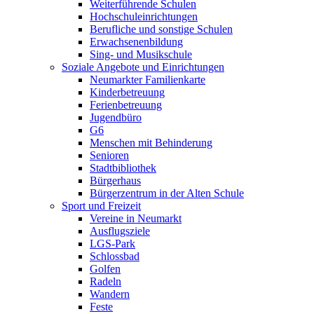
Weiterführende Schulen
Hochschuleinrichtungen
Berufliche und sonstige Schulen
Erwachsenenbildung
Sing- und Musikschule
Soziale Angebote und Einrichtungen
Neumarkter Familienkarte
Kinderbetreuung
Ferienbetreuung
Jugendbüro
G6
Menschen mit Behinderung
Senioren
Stadtbibliothek
Bürgerhaus
Bürgerzentrum in der Alten Schule
Sport und Freizeit
Vereine in Neumarkt
Ausflugsziele
LGS-Park
Schlossbad
Golfen
Radeln
Wandern
Feste