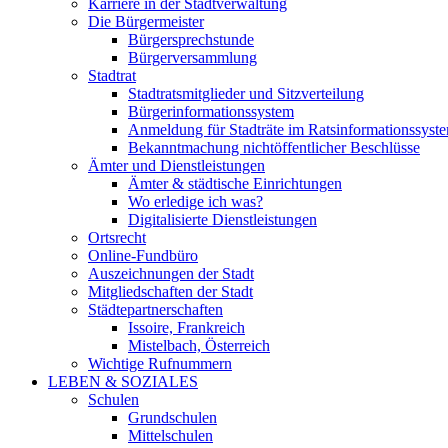
Karriere in der Stadtverwaltung
Die Bürgermeister
Bürgersprechstunde
Bürgerversammlung
Stadtrat
Stadtratsmitglieder und Sitzverteilung
Bürgerinformationssystem
Anmeldung für Stadträte im Ratsinformationssyst
Bekanntmachung nichtöffentlicher Beschlüsse
Ämter und Dienstleistungen
Ämter & städtische Einrichtungen
Wo erledige ich was?
Digitalisierte Dienstleistungen
Ortsrecht
Online-Fundbüro
Auszeichnungen der Stadt
Mitgliedschaften der Stadt
Städtepartnerschaften
Issoire, Frankreich
Mistelbach, Österreich
Wichtige Rufnummern
LEBEN & SOZIALES
Schulen
Grundschulen
Mittelschulen