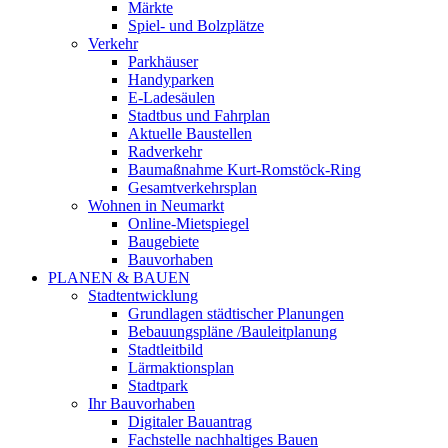
Märkte
Spiel- und Bolzplätze
Verkehr
Parkhäuser
Handyparken
E-Ladesäulen
Stadtbus und Fahrplan
Aktuelle Baustellen
Radverkehr
Baumaßnahme Kurt-Romstöck-Ring
Gesamtverkehrsplan
Wohnen in Neumarkt
Online-Mietspiegel
Baugebiete
Bauvorhaben
PLANEN & BAUEN
Stadtentwicklung
Grundlagen städtischer Planungen
Bebauungspläne /Bauleitplanung
Stadtleitbild
Lärmaktionsplan
Stadtpark
Ihr Bauvorhaben
Digitaler Bauantrag
Fachstelle nachhaltiges Bauen