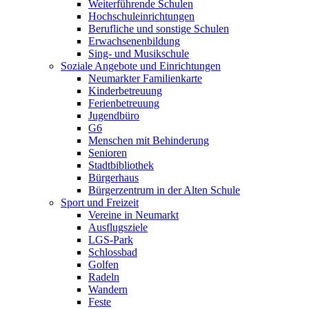
Weiterführende Schulen
Hochschuleinrichtungen
Berufliche und sonstige Schulen
Erwachsenenbildung
Sing- und Musikschule
Soziale Angebote und Einrichtungen
Neumarkter Familienkarte
Kinderbetreuung
Ferienbetreuung
Jugendbüro
G6
Menschen mit Behinderung
Senioren
Stadtbibliothek
Bürgerhaus
Bürgerzentrum in der Alten Schule
Sport und Freizeit
Vereine in Neumarkt
Ausflugsziele
LGS-Park
Schlossbad
Golfen
Radeln
Wandern
Feste