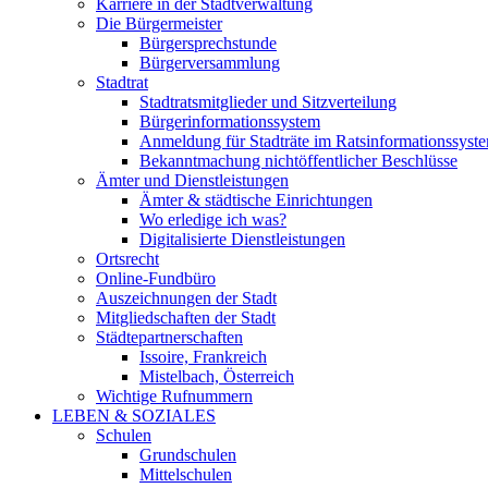
Karriere in der Stadtverwaltung
Die Bürgermeister
Bürgersprechstunde
Bürgerversammlung
Stadtrat
Stadtratsmitglieder und Sitzverteilung
Bürgerinformationssystem
Anmeldung für Stadträte im Ratsinformationssyst
Bekanntmachung nichtöffentlicher Beschlüsse
Ämter und Dienstleistungen
Ämter & städtische Einrichtungen
Wo erledige ich was?
Digitalisierte Dienstleistungen
Ortsrecht
Online-Fundbüro
Auszeichnungen der Stadt
Mitgliedschaften der Stadt
Städtepartnerschaften
Issoire, Frankreich
Mistelbach, Österreich
Wichtige Rufnummern
LEBEN & SOZIALES
Schulen
Grundschulen
Mittelschulen