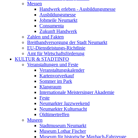
Messen
Handwerk erleben - Ausbildungsmesse
Ausbildungsmesse
Jobmeile Neumarkt
Consumenta
Zukunft Handwerk
Zahlen und Fakten
Breitbandversorgung der Stadt Neumarkt
EU-Dienstleistungs-Richtlinie
Amt für Wirtschaftsförderung
KULTUR & STADTINFO
Veranstaltungen und Feste
Veranstaltungskalender
Kartenvorverkauf
Sommer im Park
Klangraum
Internationale Meistersinger Akademie
Feste
Neumarkter Jazzweekend
Neumarkter Kulturnacht
Oldtimertreffen
Museen
Stadtmuseum Neumarkt
Museum Lothar Fischer
Museum für historische Maybach-Fahrzeuge