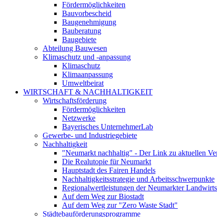
Fördermöglichkeiten
Bauvorbescheid
Baugenehmigung
Bauberatung
Baugebiete
Abteilung Bauwesen
Klimaschutz und -anpassung
Klimaschutz
Klimaanpassung
Umweltbeirat
WIRTSCHAFT & NACHHALTIGKEIT
Wirtschaftsförderung
Fördermöglichkeiten
Netzwerke
Bayerisches UnternehmerLab
Gewerbe- und Industriegebiete
Nachhaltigkeit
"Neumarkt nachhaltig" - Der Link zu aktuellen Ve
Die Realutopie für Neumarkt
Hauptstadt des Fairen Handels
Nachhaltigkeitsstrategie und Arbeitsschwerpunkte
Regionalwertleistungen der Neumarkter Landwirts
Auf dem Weg zur Biostadt
Auf dem Weg zur "Zero Waste Stadt"
Städtebauförderungsprogramme