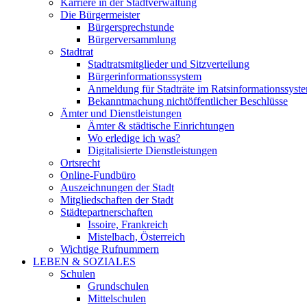
Karriere in der Stadtverwaltung
Die Bürgermeister
Bürgersprechstunde
Bürgerversammlung
Stadtrat
Stadtratsmitglieder und Sitzverteilung
Bürgerinformationssystem
Anmeldung für Stadträte im Ratsinformationssyst
Bekanntmachung nichtöffentlicher Beschlüsse
Ämter und Dienstleistungen
Ämter & städtische Einrichtungen
Wo erledige ich was?
Digitalisierte Dienstleistungen
Ortsrecht
Online-Fundbüro
Auszeichnungen der Stadt
Mitgliedschaften der Stadt
Städtepartnerschaften
Issoire, Frankreich
Mistelbach, Österreich
Wichtige Rufnummern
LEBEN & SOZIALES
Schulen
Grundschulen
Mittelschulen