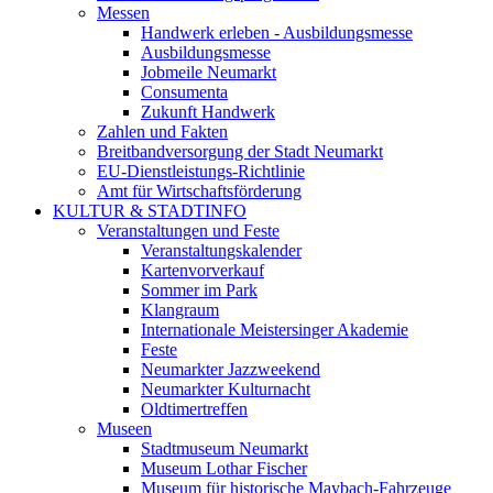
Messen
Handwerk erleben - Ausbildungsmesse
Ausbildungsmesse
Jobmeile Neumarkt
Consumenta
Zukunft Handwerk
Zahlen und Fakten
Breitbandversorgung der Stadt Neumarkt
EU-Dienstleistungs-Richtlinie
Amt für Wirtschaftsförderung
KULTUR & STADTINFO
Veranstaltungen und Feste
Veranstaltungskalender
Kartenvorverkauf
Sommer im Park
Klangraum
Internationale Meistersinger Akademie
Feste
Neumarkter Jazzweekend
Neumarkter Kulturnacht
Oldtimertreffen
Museen
Stadtmuseum Neumarkt
Museum Lothar Fischer
Museum für historische Maybach-Fahrzeuge