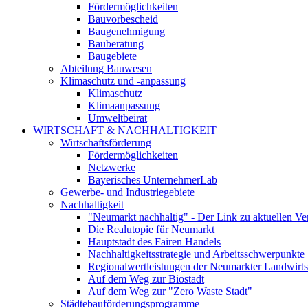
Fördermöglichkeiten
Bauvorbescheid
Baugenehmigung
Bauberatung
Baugebiete
Abteilung Bauwesen
Klimaschutz und -anpassung
Klimaschutz
Klimaanpassung
Umweltbeirat
WIRTSCHAFT & NACHHALTIGKEIT
Wirtschaftsförderung
Fördermöglichkeiten
Netzwerke
Bayerisches UnternehmerLab
Gewerbe- und Industriegebiete
Nachhaltigkeit
"Neumarkt nachhaltig" - Der Link zu aktuellen Ve
Die Realutopie für Neumarkt
Hauptstadt des Fairen Handels
Nachhaltigkeitsstrategie und Arbeitsschwerpunkte
Regionalwertleistungen der Neumarkter Landwirts
Auf dem Weg zur Biostadt
Auf dem Weg zur "Zero Waste Stadt"
Städtebauförderungsprogramme