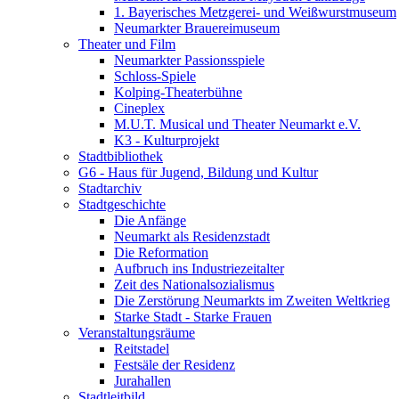
1. Bayerisches Metzgerei- und Weißwurstmuseum
Neumarkter Brauereimuseum
Theater und Film
Neumarkter Passionsspiele
Schloss-Spiele
Kolping-Theaterbühne
Cineplex
M.U.T. Musical und Theater Neumarkt e.V.
K3 - Kulturprojekt
Stadtbibliothek
G6 - Haus für Jugend, Bildung und Kultur
Stadtarchiv
Stadtgeschichte
Die Anfänge
Neumarkt als Residenzstadt
Die Reformation
Aufbruch ins Industriezeitalter
Zeit des Nationalsozialismus
Die Zerstörung Neumarkts im Zweiten Weltkrieg
Starke Stadt - Starke Frauen
Veranstaltungsräume
Reitstadel
Festsäle der Residenz
Jurahallen
Stadtleitbild