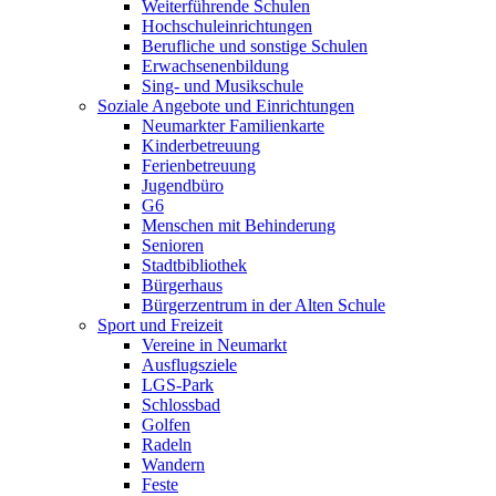
Weiterführende Schulen
Hochschuleinrichtungen
Berufliche und sonstige Schulen
Erwachsenenbildung
Sing- und Musikschule
Soziale Angebote und Einrichtungen
Neumarkter Familienkarte
Kinderbetreuung
Ferienbetreuung
Jugendbüro
G6
Menschen mit Behinderung
Senioren
Stadtbibliothek
Bürgerhaus
Bürgerzentrum in der Alten Schule
Sport und Freizeit
Vereine in Neumarkt
Ausflugsziele
LGS-Park
Schlossbad
Golfen
Radeln
Wandern
Feste