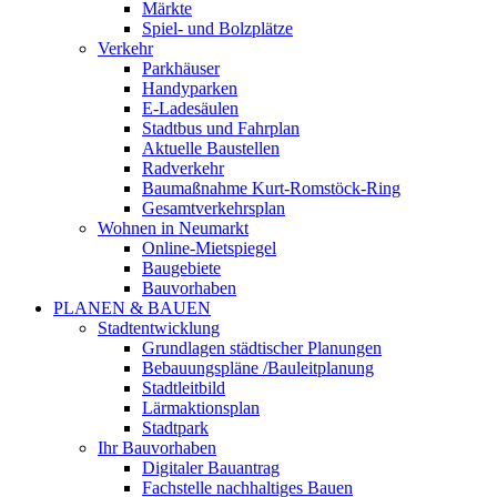
Märkte
Spiel- und Bolzplätze
Verkehr
Parkhäuser
Handyparken
E-Ladesäulen
Stadtbus und Fahrplan
Aktuelle Baustellen
Radverkehr
Baumaßnahme Kurt-Romstöck-Ring
Gesamtverkehrsplan
Wohnen in Neumarkt
Online-Mietspiegel
Baugebiete
Bauvorhaben
PLANEN & BAUEN
Stadtentwicklung
Grundlagen städtischer Planungen
Bebauungspläne /Bauleitplanung
Stadtleitbild
Lärmaktionsplan
Stadtpark
Ihr Bauvorhaben
Digitaler Bauantrag
Fachstelle nachhaltiges Bauen