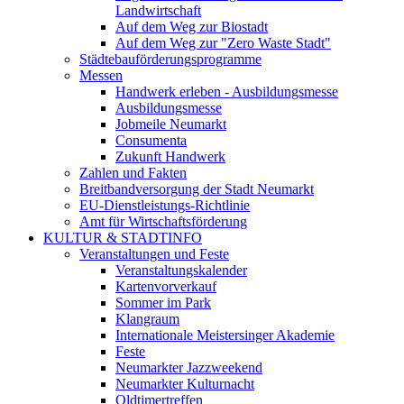
Landwirtschaft
Auf dem Weg zur Biostadt
Auf dem Weg zur "Zero Waste Stadt"
Städtebauförderungsprogramme
Messen
Handwerk erleben - Ausbildungsmesse
Ausbildungsmesse
Jobmeile Neumarkt
Consumenta
Zukunft Handwerk
Zahlen und Fakten
Breitbandversorgung der Stadt Neumarkt
EU-Dienstleistungs-Richtlinie
Amt für Wirtschaftsförderung
KULTUR & STADTINFO
Veranstaltungen und Feste
Veranstaltungskalender
Kartenvorverkauf
Sommer im Park
Klangraum
Internationale Meistersinger Akademie
Feste
Neumarkter Jazzweekend
Neumarkter Kulturnacht
Oldtimertreffen