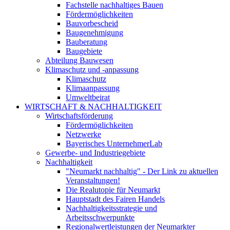
Fachstelle nachhaltiges Bauen
Fördermöglichkeiten
Bauvorbescheid
Baugenehmigung
Bauberatung
Baugebiete
Abteilung Bauwesen
Klimaschutz und -anpassung
Klimaschutz
Klimaanpassung
Umweltbeirat
WIRTSCHAFT & NACHHALTIGKEIT
Wirtschaftsförderung
Fördermöglichkeiten
Netzwerke
Bayerisches UnternehmerLab
Gewerbe- und Industriegebiete
Nachhaltigkeit
"Neumarkt nachhaltig" - Der Link zu aktuellen
Veranstaltungen!
Die Realutopie für Neumarkt
Hauptstadt des Fairen Handels
Nachhaltigkeitsstrategie und
Arbeitsschwerpunkte
Regionalwertleistungen der Neumarkter