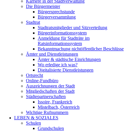
Karriere in der Stadtverwaltung
Die Bürgermeister
Bürgersprechstunde
Bürgerversammlung
Stadtrat
Stadtratsmitglieder und Sitzverteilung
Bürgerinformationssystem
Anmeldung für Stadträte im
Ratsinformationssystem
Bekanntmachung nichtöffentlicher Beschlüsse
Ämter und Dienstleistungen
Ämter & städtische Einrichtungen
Wo erledige ich was?
Digitalisierte Dienstleistungen
Ortsrecht
Online-Fundbüro
Auszeichnungen der Stadt
Mitgliedschaften der Stadt
Städtepartnerschaften
Issoire, Frankreich
Mistelbach, Österreich
Wichtige Rufnummern
LEBEN & SOZIALES
Schulen
Grundschulen