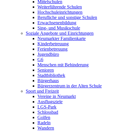
Mittelschulen
Weiterführende Schulen
Hochschuleinrichtungen
Berufliche und sonstige Schulen
Erwachsenenbildung
Sing- und Musikschule
Soziale Angebote und Einrichtungen
Neumarkter Familienkarte
Kinderbetreuung
Ferienbetreuung
Jugendbüro
G6
Menschen mit Behinderung
Senioren
Stadtbibliothek
Bürgerhaus
Bürgerzentrum in der Alten Schule
Sport und Freizeit
Vereine in Neumarkt
Ausflugsziele
LGS-Park
Schlossbad
Golfen
Radeln
Wandern