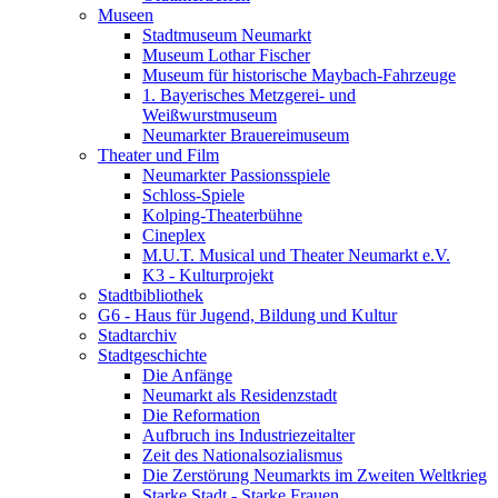
Museen
Stadtmuseum Neumarkt
Museum Lothar Fischer
Museum für historische Maybach-Fahrzeuge
1. Bayerisches Metzgerei- und
Weißwurstmuseum
Neumarkter Brauereimuseum
Theater und Film
Neumarkter Passionsspiele
Schloss-Spiele
Kolping-Theaterbühne
Cineplex
M.U.T. Musical und Theater Neumarkt e.V.
K3 - Kulturprojekt
Stadtbibliothek
G6 - Haus für Jugend, Bildung und Kultur
Stadtarchiv
Stadtgeschichte
Die Anfänge
Neumarkt als Residenzstadt
Die Reformation
Aufbruch ins Industriezeitalter
Zeit des Nationalsozialismus
Die Zerstörung Neumarkts im Zweiten Weltkrieg
Starke Stadt - Starke Frauen