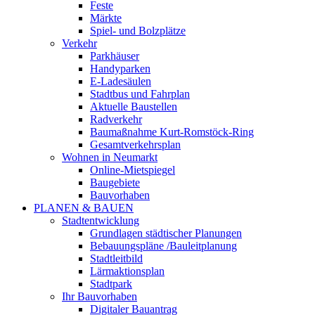
Feste
Märkte
Spiel- und Bolzplätze
Verkehr
Parkhäuser
Handyparken
E-Ladesäulen
Stadtbus und Fahrplan
Aktuelle Baustellen
Radverkehr
Baumaßnahme Kurt-Romstöck-Ring
Gesamtverkehrsplan
Wohnen in Neumarkt
Online-Mietspiegel
Baugebiete
Bauvorhaben
PLANEN & BAUEN
Stadtentwicklung
Grundlagen städtischer Planungen
Bebauungspläne /Bauleitplanung
Stadtleitbild
Lärmaktionsplan
Stadtpark
Ihr Bauvorhaben
Digitaler Bauantrag