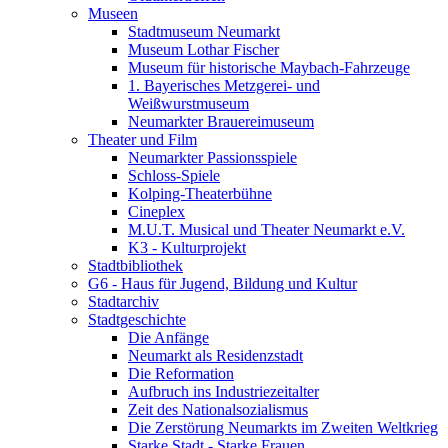
Museen
Stadtmuseum Neumarkt
Museum Lothar Fischer
Museum für historische Maybach-Fahrzeuge
1. Bayerisches Metzgerei- und
Weißwurstmuseum
Neumarkter Brauereimuseum
Theater und Film
Neumarkter Passionsspiele
Schloss-Spiele
Kolping-Theaterbühne
Cineplex
M.U.T. Musical und Theater Neumarkt e.V.
K3 - Kulturprojekt
Stadtbibliothek
G6 - Haus für Jugend, Bildung und Kultur
Stadtarchiv
Stadtgeschichte
Die Anfänge
Neumarkt als Residenzstadt
Die Reformation
Aufbruch ins Industriezeitalter
Zeit des Nationalsozialismus
Die Zerstörung Neumarkts im Zweiten Weltkrieg
Starke Stadt - Starke Frauen