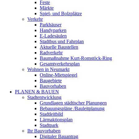
Feste
Märkte
Spiel- und Bolzplätze
Verkehr
Parkhäuser
Handyparken
E-Ladesäulen
Stadtbus und Fahrplan
Aktuelle Baustellen
Radverkehr
Baumaßnahme Kurt-Romstöck-Ring
Gesamtverkehrsplan
Wohnen in Neumarkt
Online-Mietspiegel
Baugebiete
Bauvorhaben
PLANEN & BAUEN
Stadtentwicklung
Grundlagen städtischer Planungen
Bebauungspläne /Bauleitplanung
Stadtleitbild
Lärmaktionsplan
Stadtpark
Ihr Bauvorhaben
Digitaler Bauantrag