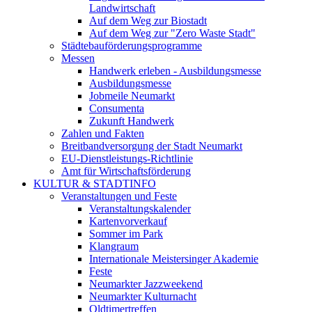
Landwirtschaft
Auf dem Weg zur Biostadt
Auf dem Weg zur "Zero Waste Stadt"
Städtebauförderungsprogramme
Messen
Handwerk erleben - Ausbildungsmesse
Ausbildungsmesse
Jobmeile Neumarkt
Consumenta
Zukunft Handwerk
Zahlen und Fakten
Breitbandversorgung der Stadt Neumarkt
EU-Dienstleistungs-Richtlinie
Amt für Wirtschaftsförderung
KULTUR & STADTINFO
Veranstaltungen und Feste
Veranstaltungskalender
Kartenvorverkauf
Sommer im Park
Klangraum
Internationale Meistersinger Akademie
Feste
Neumarkter Jazzweekend
Neumarkter Kulturnacht
Oldtimertreffen