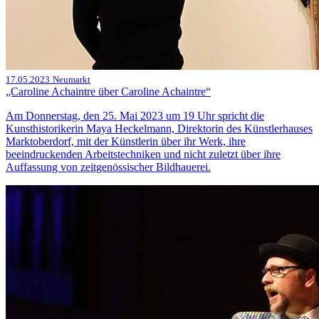
17.05.2023
Neumarkt
„Caroline Achaintre über Caroline Achaintre“
Am Donnerstag, den 25. Mai 2023 um 19 Uhr spricht die
Kunsthistorikerin Maya Heckelmann, Direktorin des Künstlerhauses
Marktoberdorf, mit der Künstlerin über ihr Werk, ihre
beeindruckenden Arbeitstechniken und nicht zuletzt über ihre
Auffassung von zeitgenössischer Bildhauerei.