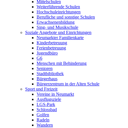
Mittelschulen
Weiterführende Schulen
Hochschuleinrichtungen
Berufliche und sonstige Schulen
Erwachsenenbildung
Sing- und Musikschule
Soziale Angebote und Einrichtungen
Neumarkter Familienkarte
Kinderbetreuung
Ferienbetreuung
Jugendbüro
G6
Menschen mit Behinderung
Senioren
Stadtbibliothek
Bürgerhaus
Bürgerzentrum in der Alten Schule
Sport und Freizeit
Vereine in Neumarkt
Ausflugsziele
LGS-Park
Schlossbad
Golfen
Radeln
Wandern