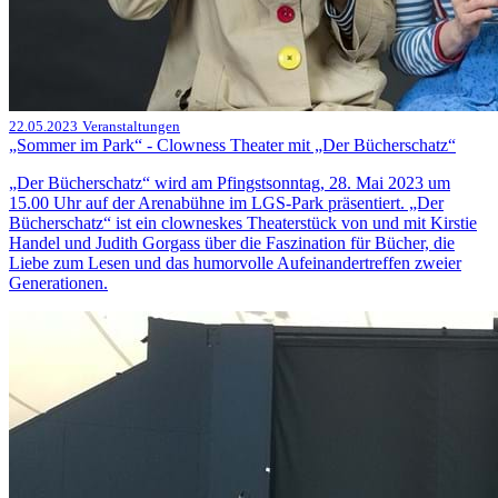
22.05.2023
Veranstaltungen
„Sommer im Park“ - Clowness Theater mit „Der Bücherschatz“
„Der Bücherschatz“ wird am Pfingstsonntag, 28. Mai 2023 um
15.00 Uhr auf der Arenabühne im LGS-Park präsentiert. „Der
Bücherschatz“ ist ein clowneskes Theaterstück von und mit Kirstie
Handel und Judith Gorgass über die Faszination für Bücher, die
Liebe zum Lesen und das humorvolle Aufeinandertreffen zweier
Generationen.