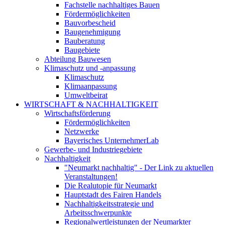
Fachstelle nachhaltiges Bauen
Fördermöglichkeiten
Bauvorbescheid
Baugenehmigung
Bauberatung
Baugebiete
Abteilung Bauwesen
Klimaschutz und -anpassung
Klimaschutz
Klimaanpassung
Umweltbeirat
WIRTSCHAFT & NACHHALTIGKEIT
Wirtschaftsförderung
Fördermöglichkeiten
Netzwerke
Bayerisches UnternehmerLab
Gewerbe- und Industriegebiete
Nachhaltigkeit
"Neumarkt nachhaltig" - Der Link zu aktuellen
Veranstaltungen!
Die Realutopie für Neumarkt
Hauptstadt des Fairen Handels
Nachhaltigkeitsstrategie und
Arbeitsschwerpunkte
Regionalwertleistungen der Neumarkter