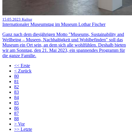
15.05.2023
Kultur
Internationaler Museumstag im Museum Lothar Fischer
Ganz nach dem diesjährigen Motto "Museums, Sustainability and
Wellbeing – Museen, Nachhaltigkeit und Wohlbefinden" soll das
Museum ein Ort sein, an dem sich alle wohlfühlen. Deshalb bieten
wir am Sonntag, den 21. Mai 2023, ein spannendes Programm für
die ganze Familie.
<<
Erste
<
Zurück
80
81
82
83
84
85
86
87
88
>
Vor
>>
Letzte