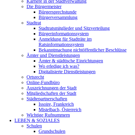
Karriere in der Stadtverwaltung
Die Bürgermeister
Bürgersprechstunde
Bürgerversammlung
Stadtrat
Stadtratsmitglieder und Sitzverteilung
Bürgerinformationssystem
Anmeldung für Stadträte im
Ratsinformationssystem
Bekanntmachung nichtöffentlicher Beschlüsse
Ämter und Dienstleistungen
Ämter & städtische Einrichtungen
Wo erledige ich was?
Digitalisierte Dienstleistungen
Ortsrecht
Online-Fundbüro
Auszeichnungen der Stadt
Mitgliedschaften der Stadt
Städtepartnerschaften
Issoire, Frankreich
Mistelbach, Österreich
Wichtige Rufnummern
LEBEN & SOZIALES
Schulen
Grundschulen