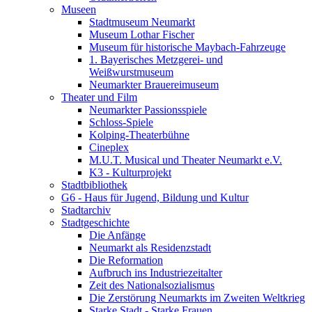
Museen
Stadtmuseum Neumarkt
Museum Lothar Fischer
Museum für historische Maybach-Fahrzeuge
1. Bayerisches Metzgerei- und
Weißwurstmuseum
Neumarkter Brauereimuseum
Theater und Film
Neumarkter Passionsspiele
Schloss-Spiele
Kolping-Theaterbühne
Cineplex
M.U.T. Musical und Theater Neumarkt e.V.
K3 - Kulturprojekt
Stadtbibliothek
G6 - Haus für Jugend, Bildung und Kultur
Stadtarchiv
Stadtgeschichte
Die Anfänge
Neumarkt als Residenzstadt
Die Reformation
Aufbruch ins Industriezeitalter
Zeit des Nationalsozialismus
Die Zerstörung Neumarkts im Zweiten Weltkrieg
Starke Stadt - Starke Frauen