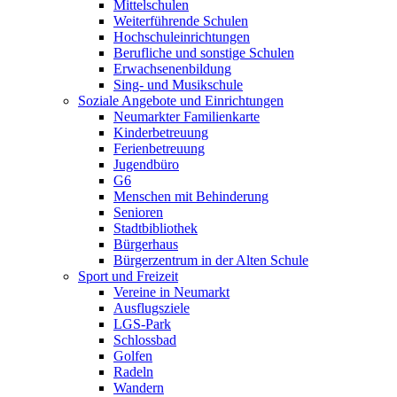
Mittelschulen
Weiterführende Schulen
Hochschuleinrichtungen
Berufliche und sonstige Schulen
Erwachsenenbildung
Sing- und Musikschule
Soziale Angebote und Einrichtungen
Neumarkter Familienkarte
Kinderbetreuung
Ferienbetreuung
Jugendbüro
G6
Menschen mit Behinderung
Senioren
Stadtbibliothek
Bürgerhaus
Bürgerzentrum in der Alten Schule
Sport und Freizeit
Vereine in Neumarkt
Ausflugsziele
LGS-Park
Schlossbad
Golfen
Radeln
Wandern