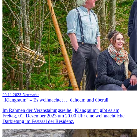
20.11.2023
Neumarkt
„Klangraum“ – Es weihnachtet … dahoam und überall
Im Rahmen der Veranstaltungsreihe „Klangraum“ gibt es am
Freitag, 01. Dezember 2023 um 20.00 Uhr eine weihnachtliche
Darbietung im Festsaal der Residenz.