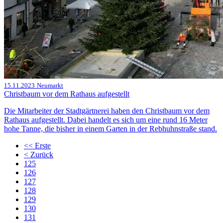
15.11.2023
Neumarkt
Christbaum vor dem Rathaus aufgestellt
Die Mitarbeiter der Stadtgärtnerei haben den Christbaum vor dem
Rathaus aufgestellt. Dabei handelt es sich um eine rund 16 Meter
hohe Tanne, die bisher in einem Garten in der Rebhuhnstraße stand.
<<
Erste
<
Zurück
125
126
127
128
129
130
131