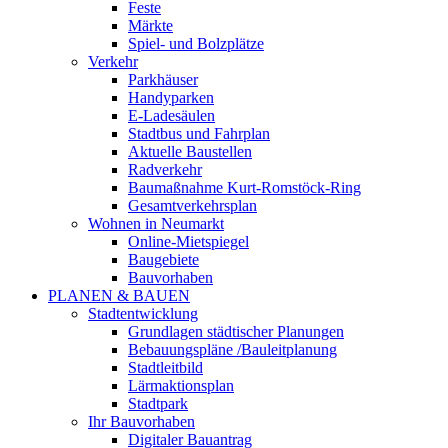
Feste
Märkte
Spiel- und Bolzplätze
Verkehr
Parkhäuser
Handyparken
E-Ladesäulen
Stadtbus und Fahrplan
Aktuelle Baustellen
Radverkehr
Baumaßnahme Kurt-Romstöck-Ring
Gesamtverkehrsplan
Wohnen in Neumarkt
Online-Mietspiegel
Baugebiete
Bauvorhaben
PLANEN & BAUEN
Stadtentwicklung
Grundlagen städtischer Planungen
Bebauungspläne /Bauleitplanung
Stadtleitbild
Lärmaktionsplan
Stadtpark
Ihr Bauvorhaben
Digitaler Bauantrag