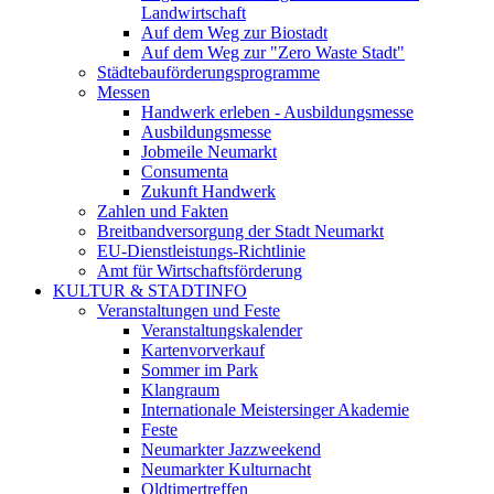
Landwirtschaft
Auf dem Weg zur Biostadt
Auf dem Weg zur "Zero Waste Stadt"
Städtebauförderungsprogramme
Messen
Handwerk erleben - Ausbildungsmesse
Ausbildungsmesse
Jobmeile Neumarkt
Consumenta
Zukunft Handwerk
Zahlen und Fakten
Breitbandversorgung der Stadt Neumarkt
EU-Dienstleistungs-Richtlinie
Amt für Wirtschaftsförderung
KULTUR & STADTINFO
Veranstaltungen und Feste
Veranstaltungskalender
Kartenvorverkauf
Sommer im Park
Klangraum
Internationale Meistersinger Akademie
Feste
Neumarkter Jazzweekend
Neumarkter Kulturnacht
Oldtimertreffen