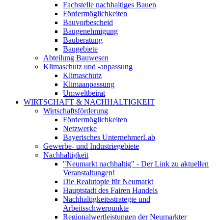
Fachstelle nachhaltiges Bauen
Fördermöglichkeiten
Bauvorbescheid
Baugenehmigung
Bauberatung
Baugebiete
Abteilung Bauwesen
Klimaschutz und -anpassung
Klimaschutz
Klimaanpassung
Umweltbeirat
WIRTSCHAFT & NACHHALTIGKEIT
Wirtschaftsförderung
Fördermöglichkeiten
Netzwerke
Bayerisches UnternehmerLab
Gewerbe- und Industriegebiete
Nachhaltigkeit
"Neumarkt nachhaltig" - Der Link zu aktuellen
Veranstaltungen!
Die Realutopie für Neumarkt
Hauptstadt des Fairen Handels
Nachhaltigkeitsstrategie und
Arbeitsschwerpunkte
Regionalwertleistungen der Neumarkter