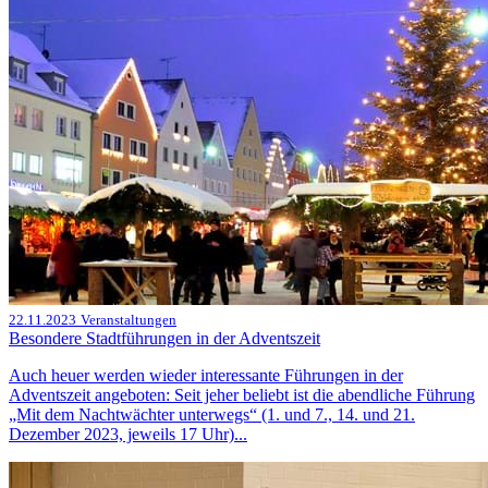
22.11.2023
Veranstaltungen
Besondere Stadtführungen in der Adventszeit
Auch heuer werden wieder interessante Führungen in der
Adventszeit angeboten: Seit jeher beliebt ist die abendliche Führung
„Mit dem Nachtwächter unterwegs“ (1. und 7., 14. und 21.
Dezember 2023, jeweils 17 Uhr)...