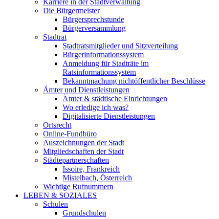
Karriere in der Stadtverwaltung
Die Bürgermeister
Bürgersprechstunde
Bürgerversammlung
Stadtrat
Stadtratsmitglieder und Sitzverteilung
Bürgerinformationssystem
Anmeldung für Stadträte im
Ratsinformationssystem
Bekanntmachung nichtöffentlicher Beschlüsse
Ämter und Dienstleistungen
Ämter & städtische Einrichtungen
Wo erledige ich was?
Digitalisierte Dienstleistungen
Ortsrecht
Online-Fundbüro
Auszeichnungen der Stadt
Mitgliedschaften der Stadt
Städtepartnerschaften
Issoire, Frankreich
Mistelbach, Österreich
Wichtige Rufnummern
LEBEN & SOZIALES
Schulen
Grundschulen