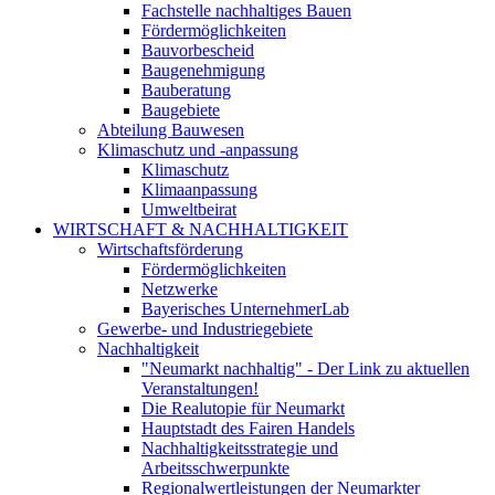
Fachstelle nachhaltiges Bauen
Fördermöglichkeiten
Bauvorbescheid
Baugenehmigung
Bauberatung
Baugebiete
Abteilung Bauwesen
Klimaschutz und -anpassung
Klimaschutz
Klimaanpassung
Umweltbeirat
WIRTSCHAFT & NACHHALTIGKEIT
Wirtschaftsförderung
Fördermöglichkeiten
Netzwerke
Bayerisches UnternehmerLab
Gewerbe- und Industriegebiete
Nachhaltigkeit
"Neumarkt nachhaltig" - Der Link zu aktuellen
Veranstaltungen!
Die Realutopie für Neumarkt
Hauptstadt des Fairen Handels
Nachhaltigkeitsstrategie und
Arbeitsschwerpunkte
Regionalwertleistungen der Neumarkter