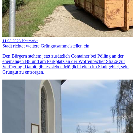
11.08.2023
Neumarkt
Stadt richtet weitere Grüngutsammelstellen ein
Den Bürgern stehem jetzt zusätzlich Container bei Pölling an der
ehemaligen B8 und am Parkplatz an der Woffenbacher Straße zur
Verfügung. Damit gibt es sieben Möglichkeiten im Stadtgebiet, sein
Grüngut zu entsorgen.