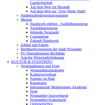
Landwirtschaft
Auf dem Weg zur Biostadt
Auf dem Weg zur "Zero Waste Stadt"
Städtebauförderungsprogramme
Messen
Handwerk erleben - Ausbildungsmesse
Ausbildungsmesse
Jobmeile Neumarkt
Consumenta
Zukunft Handwerk
Zahlen und Fakten
Breitbandversorgung der Stadt Neumarkt
EU-Dienstleistungs-Richtlinie
Amt für Wirtschaftsförderung
KULTUR & STADTINFO
Veranstaltungen und Feste
Veranstaltungskalender
Kartenvorverkauf
Sommer im Park
Klangraum
Internationale Meistersinger Akademie
Feste
Neumarkter Jazzweekend
Neumarkter Kulturnacht
Oldtimertreffen