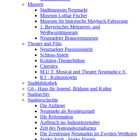
Museen
Stadtmuseum Neumarkt
Museum Lothar Fischer
Museum für historische Maybach-Fahrzeuge
1. Bayerisches Metzgerei- und
Weißwurstmuseum
Neumarkter Brauereimuseum
Theater und Film
Neumarkter Passionsspiele
Schloss-Spiele
Kolping-Theaterbühne
Cineplex
M.U.T. Musical und Theater Neumarkt e.V.
K3 - Kulturprojekt
Stadtbibliothek
G6 - Haus für Jugend, Bildung und Kultur
Stadtarchiv
Stadtgeschichte
Die Anfänge
Neumarkt als Residenzstadt
Die Reformation
Aufbruch ins Industriezeitalter
Zeit des Nationalsozialismus
Die Zerstörung Neumarkts im Zweiten Weltkrieg
Starke Stadt - Starke Frauen