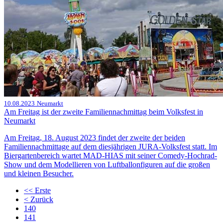
10.08.2023
Neumarkt
Am Freitag ist der zweite Familiennachmittag beim Volksfest in
Neumarkt
Am Freitag, 18. August 2023 findet der zweite der beiden
Familiennachmittage auf dem diesjährigen JURA-Volksfest statt. Im
Biergartenbereich wartet MAD-HIAS mit seiner Comedy-Hochrad-
Show und dem Modellieren von Luftballonfiguren auf die großen
und kleinen Besucher.
<<
Erste
<
Zurück
140
141