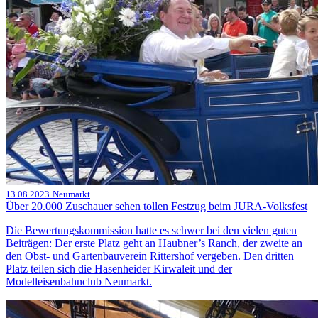
13.08.2023
Neumarkt
Über 20.000 Zuschauer sehen tollen Festzug beim JURA-Volksfest
Die Bewertungskommission hatte es schwer bei den vielen guten
Beiträgen: Der erste Platz geht an Haubner’s Ranch, der zweite an
den Obst- und Gartenbauverein Rittershof vergeben. Den dritten
Platz teilen sich die Hasenheider Kirwaleit und der
Modelleisenbahnclub Neumarkt.