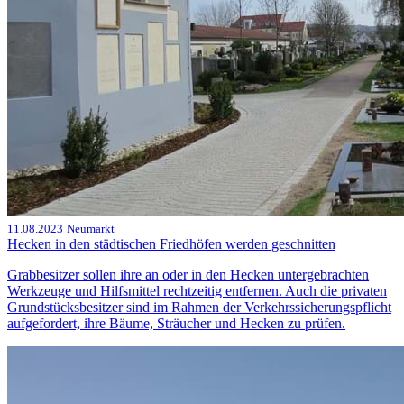
11.08.2023
Neumarkt
Hecken in den städtischen Friedhöfen werden geschnitten
Grabbesitzer sollen ihre an oder in den Hecken untergebrachten
Werkzeuge und Hilfsmittel rechtzeitig entfernen. Auch die privaten
Grundstücksbesitzer sind im Rahmen der Verkehrssicherungspflicht
aufgefordert, ihre Bäume, Sträucher und Hecken zu prüfen.