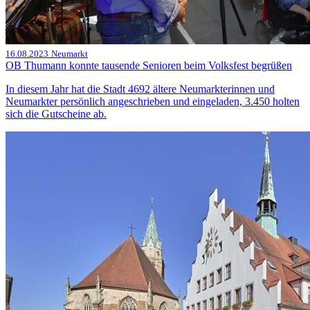
16.08.2023
Neumarkt
OB Thumann konnte tausende Senioren beim Volksfest begrüßen
In diesem Jahr hat die Stadt 4692 ältere Neumarkterinnen und
Neumarkter persönlich angeschrieben und eingeladen, 3.450 holten
sich die Gutscheine ab.