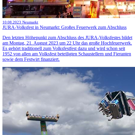
10.08.2023
Neumarkt
JURA-Volksfest in Neumarkt: Großes Feuerwerk zum Abschluss
Den letzten Höhepunkt zum Abschluss des JURA-Volksfestes bildet
am Montag, 21. August 2023 um 22 Uhr das große Hochfeuerwerk.
Es gehört traditionell zum Volksfestfest dazu und wird schon seit
1952 von allen am Volksfest beteiligten Schaustellern und Fieranten
sowie dem Festwirt finanziert.