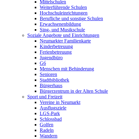
Mittelschulen
Weiterführende Schulen
Hochschuleinrichtungen
Berufliche und sonstige Schulen
Erwachsenenbildung
Sing- und Musikschule
Soziale Angebote und Einrichtungen
Neumarkter Familienkarte
Kinderbetreuung
Ferienbetreuung
Jugendbüro
G6
Menschen mit Behinderung
Senioren
Stadtbibliothek
Bürgerhaus
Bürgerzentrum in der Alten Schule
Sport und Freizeit
Vereine in Neumarkt
Ausflugsziele
LGS-Park
Schlossbad
Golfen
Radeln
Wandern