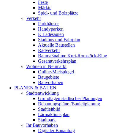
Feste
Märkte
Spiel- und Bolzplätze
Verkehr
Parkhäuser
Handyparken
E-Ladesäulen
Stadtbus und Fahrplan
Aktuelle Baustellen
Radverkehr
Baumaßnahme Kurt-Romstöck-Ring
Gesamtverkehrsplan
Wohnen in Neumarkt
Online-Mietspiegel
Baugebiete
Bauvorhaben
PLANEN & BAUEN
Stadtentwicklung
Grundlagen städtischer Planungen
Bebauungspläne /Bauleitplanung
Stadtleitbild
Lärmaktionsplan
Stadtpark
Ihr Bauvorhaben
Digitaler Bauantrag