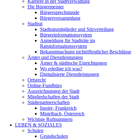
Karriere in der Stadtverwaltung
Die Bürgermeister
Bürgersprechstunde
Bürgerversammlung
Stadtrat
Stadtratsmitglieder und Sitzverteilung
Bürgerinformationssystem
Anmeldung für Stadträte im
Ratsinformationssystem
Bekanntmachung nichtöffentlicher Beschlüsse
Ämter und Dienstleistungen
Ämter & städtische Einrichtungen
Wo erledige ich was?
Digitalisierte Dienstleistungen
Ortsrecht
Online-Fundbüro
Auszeichnungen der Stadt
Mitgliedschaften der Stadt
Städtepartnerschaften
Issoire, Frankreich
Mistelbach, Österreich
Wichtige Rufnummern
LEBEN & SOZIALES
Schulen
Grundschulen