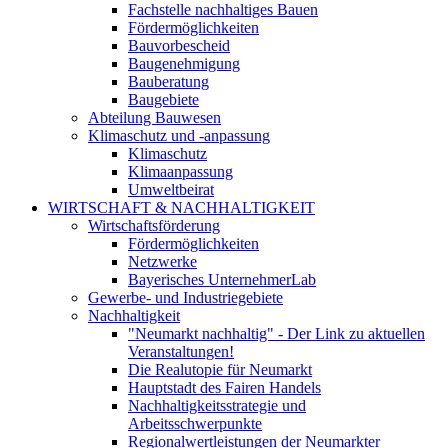
Fachstelle nachhaltiges Bauen
Fördermöglichkeiten
Bauvorbescheid
Baugenehmigung
Bauberatung
Baugebiete
Abteilung Bauwesen
Klimaschutz und -anpassung
Klimaschutz
Klimaanpassung
Umweltbeirat
WIRTSCHAFT & NACHHALTIGKEIT
Wirtschaftsförderung
Fördermöglichkeiten
Netzwerke
Bayerisches UnternehmerLab
Gewerbe- und Industriegebiete
Nachhaltigkeit
"Neumarkt nachhaltig" - Der Link zu aktuellen
Veranstaltungen!
Die Realutopie für Neumarkt
Hauptstadt des Fairen Handels
Nachhaltigkeitsstrategie und
Arbeitsschwerpunkte
Regionalwertleistungen der Neumarkter