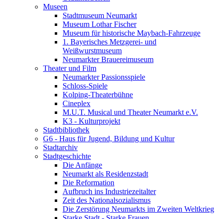
Museen
Stadtmuseum Neumarkt
Museum Lothar Fischer
Museum für historische Maybach-Fahrzeuge
1. Bayerisches Metzgerei- und
Weißwurstmuseum
Neumarkter Brauereimuseum
Theater und Film
Neumarkter Passionsspiele
Schloss-Spiele
Kolping-Theaterbühne
Cineplex
M.U.T. Musical und Theater Neumarkt e.V.
K3 - Kulturprojekt
Stadtbibliothek
G6 - Haus für Jugend, Bildung und Kultur
Stadtarchiv
Stadtgeschichte
Die Anfänge
Neumarkt als Residenzstadt
Die Reformation
Aufbruch ins Industriezeitalter
Zeit des Nationalsozialismus
Die Zerstörung Neumarkts im Zweiten Weltkrieg
Starke Stadt - Starke Frauen