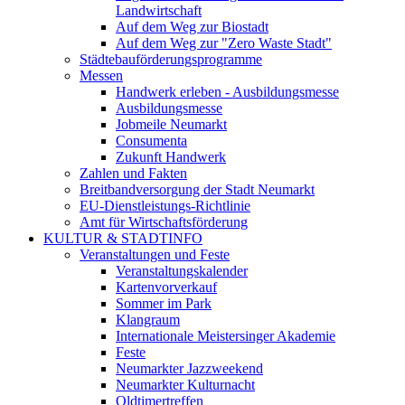
Landwirtschaft
Auf dem Weg zur Biostadt
Auf dem Weg zur "Zero Waste Stadt"
Städtebauförderungsprogramme
Messen
Handwerk erleben - Ausbildungsmesse
Ausbildungsmesse
Jobmeile Neumarkt
Consumenta
Zukunft Handwerk
Zahlen und Fakten
Breitbandversorgung der Stadt Neumarkt
EU-Dienstleistungs-Richtlinie
Amt für Wirtschaftsförderung
KULTUR & STADTINFO
Veranstaltungen und Feste
Veranstaltungskalender
Kartenvorverkauf
Sommer im Park
Klangraum
Internationale Meistersinger Akademie
Feste
Neumarkter Jazzweekend
Neumarkter Kulturnacht
Oldtimertreffen