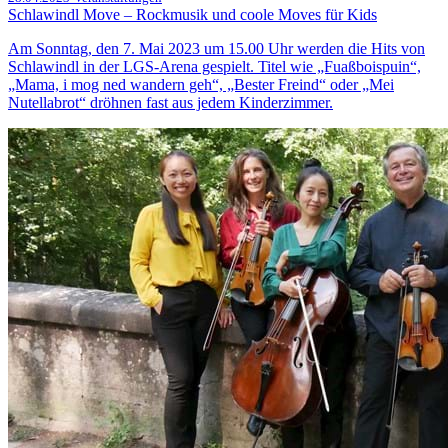
Schlawindl Move – Rockmusik und coole Moves für Kids
Am Sonntag, den 7. Mai 2023 um 15.00 Uhr werden die Hits von
Schlawindl in der LGS-Arena gespielt. Titel wie „Fuaßboispuin“,
„Mama, i mog ned wandern geh“, „Bester Freind“ oder „Mei
Nutellabrot“ dröhnen fast aus jedem Kinderzimmer.