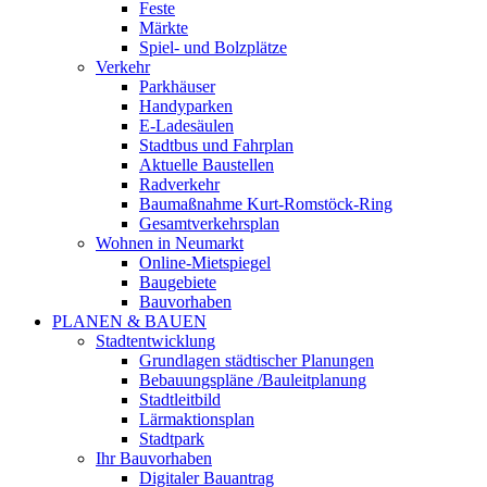
Feste
Märkte
Spiel- und Bolzplätze
Verkehr
Parkhäuser
Handyparken
E-Ladesäulen
Stadtbus und Fahrplan
Aktuelle Baustellen
Radverkehr
Baumaßnahme Kurt-Romstöck-Ring
Gesamtverkehrsplan
Wohnen in Neumarkt
Online-Mietspiegel
Baugebiete
Bauvorhaben
PLANEN & BAUEN
Stadtentwicklung
Grundlagen städtischer Planungen
Bebauungspläne /Bauleitplanung
Stadtleitbild
Lärmaktionsplan
Stadtpark
Ihr Bauvorhaben
Digitaler Bauantrag