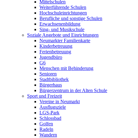
Mittelschulen
Weiterführende Schulen
Hochschuleinrichtungen
Berufliche und sonstige Schulen
Erwachsenenbildung
Sing- und Musikschule
Soziale Angebote und Einrichtungen
Neumarkter Familienkarte
Kinderbetreuung
Ferienbetreuung
Jugendbüro
G6
Menschen mit Behinderung
Senioren
Stadtbibliothek
Bürgerhaus
Bürgerzentrum in der Alten Schule
Sport und Freizeit
Vereine in Neumarkt
Ausflugsziele
LGS-Park
Schlossbad
Golfen
Radeln
Wandern