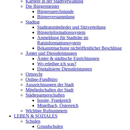
Karriere in der Stadtverwaltung
Die Bürgermeister
Bürgersprechstunde
Bürgerversammlung
Stadtrat
Stadtratsmitglieder und Sitzverteilung
Bürgerinformationssystem
Anmeldung für Stadträte im
Ratsinformationssystem
Bekanntmachung nichtöffentlicher Beschlüsse
Ämter und Dienstleistungen
Ämter & städtische Einrichtungen
Wo erledige ich was?
Digitalisierte Dienstleistungen
Ortsrecht
Online-Fundbüro
Auszeichnungen der Stadt
Mitgliedschaften der Stadt
Städtepartnerschaften
Issoire, Frankreich
Mistelbach, Österreich
Wichtige Rufnummern
LEBEN & SOZIALES
Schulen
Grundschulen