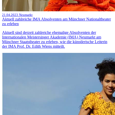
21.04.2023
Neumarkt
Aktuell zahlreiche IMA Absolventen am Münchner Nationaltheater
zu erleben
Aktuell sind derzeit zahlreiche ehemalige Absolventen der
Internationalen Meistersinger Akademie (IMA) Neumarkt am
Münchner Staatstheater zu erleben, wie die künstlerische Leiterin
der IMA Prof. Dr. Edith Wiens mitteilt.