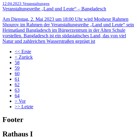
12.04.2023
Veranstaltungen
Veranstaltungsreihe „Land und Leute“ – Bangladesch
Am Dienstag, 2. Mai 2023 um 18:00 Uhr wird Mosheur Rahmen
Shourov im Rahmen der Veranstaltungsreihe „Land und Leute“ sein
Heimatland Bangladesch im Bürgerzentrum in der Alten Schule
vorstellen. Bangladesch ist ein südasiatisches Land, das von viel
Natur und zahlreichen Wasserstraßen geprägt ist
<<
Erste
<
Zurück
58
59
60
61
62
63
64
>
Vor
>>
Letzte
Footer
Rathaus I