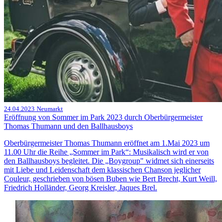
24.04.2023
Neumarkt
Eröffnung von Sommer im Park 2023 durch Oberbürgermeister
Thomas Thumann und den Ballhausboys
Oberbürgermeister Thomas Thumann eröffnet am 1.Mai 2023 um
11.00 Uhr die Reihe „Sommer im Park“: Musikalisch wird er von
den Ballhausboys begleitet. Die „Boygroup" widmet sich einerseits
mit Liebe und Leidenschaft dem klassischen Chanson jeglicher
Couleur, geschrieben von bösen Buben wie Bert Brecht, Kurt Weill,
Friedrich Holländer, Georg Kreisler, Jaques Brel.