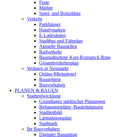
Feste
Märkte
Spiel- und Bolzplätze
Verkehr
Parkhäuser
Handyparken
E-Ladesäulen
Stadtbus und Fahrplan
Aktuelle Baustellen
Radverkehr
Baumaßnahme Kurt-Romstöck-Ring
Gesamtverkehrsplan
Wohnen in Neumarkt
Online-Mietspiegel
Baugebiete
Bauvorhaben
PLANEN & BAUEN
Stadtentwicklung
Grundlagen städtischer Planungen
Bebauungspläne /Bauleitplanung
Stadtleitbild
Lärmaktionsplan
Stadtpark
Ihr Bauvorhaben
Digitaler Bauantrag