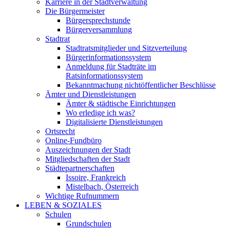
Karriere in der Stadtverwaltung
Die Bürgermeister
Bürgersprechstunde
Bürgerversammlung
Stadtrat
Stadtratsmitglieder und Sitzverteilung
Bürgerinformationssystem
Anmeldung für Stadträte im
Ratsinformationssystem
Bekanntmachung nichtöffentlicher Beschlüsse
Ämter und Dienstleistungen
Ämter & städtische Einrichtungen
Wo erledige ich was?
Digitalisierte Dienstleistungen
Ortsrecht
Online-Fundbüro
Auszeichnungen der Stadt
Mitgliedschaften der Stadt
Städtepartnerschaften
Issoire, Frankreich
Mistelbach, Österreich
Wichtige Rufnummern
LEBEN & SOZIALES
Schulen
Grundschulen