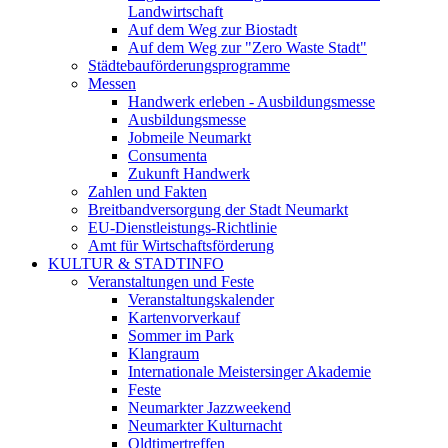
Landwirtschaft
Auf dem Weg zur Biostadt
Auf dem Weg zur "Zero Waste Stadt"
Städtebauförderungsprogramme
Messen
Handwerk erleben - Ausbildungsmesse
Ausbildungsmesse
Jobmeile Neumarkt
Consumenta
Zukunft Handwerk
Zahlen und Fakten
Breitbandversorgung der Stadt Neumarkt
EU-Dienstleistungs-Richtlinie
Amt für Wirtschaftsförderung
KULTUR & STADTINFO
Veranstaltungen und Feste
Veranstaltungskalender
Kartenvorverkauf
Sommer im Park
Klangraum
Internationale Meistersinger Akademie
Feste
Neumarkter Jazzweekend
Neumarkter Kulturnacht
Oldtimertreffen