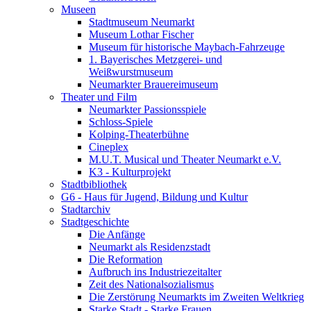
Museen
Stadtmuseum Neumarkt
Museum Lothar Fischer
Museum für historische Maybach-Fahrzeuge
1. Bayerisches Metzgerei- und
Weißwurstmuseum
Neumarkter Brauereimuseum
Theater und Film
Neumarkter Passionsspiele
Schloss-Spiele
Kolping-Theaterbühne
Cineplex
M.U.T. Musical und Theater Neumarkt e.V.
K3 - Kulturprojekt
Stadtbibliothek
G6 - Haus für Jugend, Bildung und Kultur
Stadtarchiv
Stadtgeschichte
Die Anfänge
Neumarkt als Residenzstadt
Die Reformation
Aufbruch ins Industriezeitalter
Zeit des Nationalsozialismus
Die Zerstörung Neumarkts im Zweiten Weltkrieg
Starke Stadt - Starke Frauen