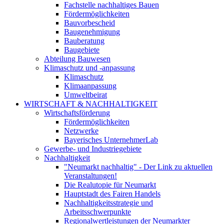
Fachstelle nachhaltiges Bauen
Fördermöglichkeiten
Bauvorbescheid
Baugenehmigung
Bauberatung
Baugebiete
Abteilung Bauwesen
Klimaschutz und -anpassung
Klimaschutz
Klimaanpassung
Umweltbeirat
WIRTSCHAFT & NACHHALTIGKEIT
Wirtschaftsförderung
Fördermöglichkeiten
Netzwerke
Bayerisches UnternehmerLab
Gewerbe- und Industriegebiete
Nachhaltigkeit
"Neumarkt nachhaltig" - Der Link zu aktuellen
Veranstaltungen!
Die Realutopie für Neumarkt
Hauptstadt des Fairen Handels
Nachhaltigkeitsstrategie und
Arbeitsschwerpunkte
Regionalwertleistungen der Neumarkter