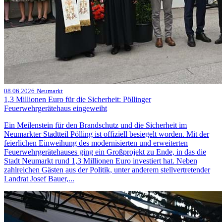
08.06.2026
Neumarkt
1,3 Millionen Euro für die Sicherheit: Pöllinger
Feuerwehrgerätehaus eingeweiht
Ein Meilenstein für den Brandschutz und die Sicherheit im
Neumarkter Stadtteil Pölling ist offiziell besiegelt worden. Mit der
feierlichen Einweihung des modernisierten und erweiterten
Feuerwehrgerätehauses ging ein Großprojekt zu Ende, in das die
Stadt Neumarkt rund 1,3 Millionen Euro investiert hat. Neben
zahlreichen Gästen aus der Politik, unter anderem stellvertretender
Landrat Josef Bauer,...