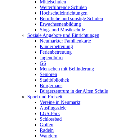
Mittelschulen
Weiterführende Schulen
Hochschuleinrichtungen
Berufliche und sonstige Schulen
Erwachsenenbildung
Sing- und Musikschule
Soziale Angebote und Einrichtungen
Neumarkter Familienkarte
Kinderbetreuung
Ferienbetreuung
Jugendbüro
G6
Menschen mit Behinderung
Senioren
Stadtbibliothek
Bürgerhaus
Bürgerzentrum in der Alten Schule
Sport und Freizeit
Vereine in Neumarkt
Ausflugsziele
LGS-Park
Schlossbad
Golfen
Radeln
Wandern