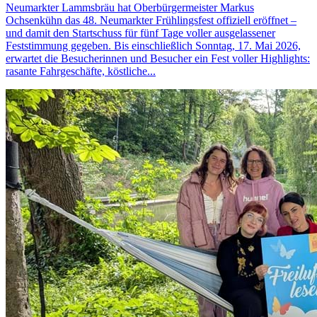
Neumarkter Lammsbräu hat Oberbürgermeister Markus
Ochsenkühn das 48. Neumarkter Frühlingsfest offiziell eröffnet –
und damit den Startschuss für fünf Tage voller ausgelassener
Feststimmung gegeben. Bis einschließlich Sonntag, 17. Mai 2026,
erwartet die Besucherinnen und Besucher ein Fest voller Highlights:
rasante Fahrgeschäfte, köstliche...