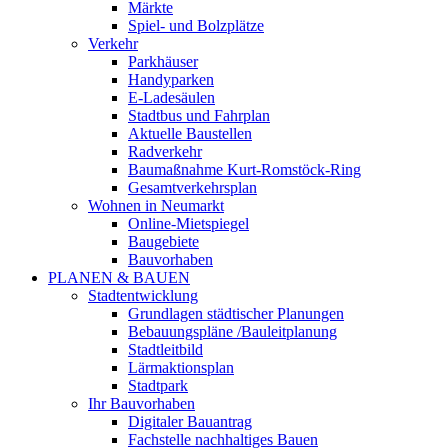
Märkte
Spiel- und Bolzplätze
Verkehr
Parkhäuser
Handyparken
E-Ladesäulen
Stadtbus und Fahrplan
Aktuelle Baustellen
Radverkehr
Baumaßnahme Kurt-Romstöck-Ring
Gesamtverkehrsplan
Wohnen in Neumarkt
Online-Mietspiegel
Baugebiete
Bauvorhaben
PLANEN & BAUEN
Stadtentwicklung
Grundlagen städtischer Planungen
Bebauungspläne /Bauleitplanung
Stadtleitbild
Lärmaktionsplan
Stadtpark
Ihr Bauvorhaben
Digitaler Bauantrag
Fachstelle nachhaltiges Bauen