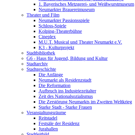
1. Bayerisches Metzgerei- und Weißwurstmuseum
Neumarkter Brauereimuseum
Theater und Film
Neumarkter Passionsspiele
Schloss-Spiele
Kolping-Theaterbühne
Cineplex
M.U.T. Musical und Theater Neumarkt e.V.
K3 - Kulturprojekt
Stadtbibliothek
G6 - Haus für Jugend, Bildung und Kultur
Stadtarchiv
Stadtgeschichte
Die Anfänge
Neumarkt als Residenzstadt
Die Reformation
Aufbruch ins Industriezeitalter
Zeit des Nationalsozialismus
Die Zerstörung Neumarkts im Zweiten Weltkrieg
Starke Stadt - Starke Frauen
Veranstaltungsräume
Reitstadel
Festsäle der Residenz
Jurahallen
Stadtleitbild