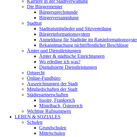
Karriere in der Stadtverwaltung
Die Bürgermeister
Bürgersprechstunde
Bürgerversammlung
Stadtrat
Stadtratsmitglieder und Sitzverteilung
Bürgerinformationssystem
Anmeldung für Stadträte im Ratsinformationssyst
Bekanntmachung nichtöffentlicher Beschlüsse
Ämter und Dienstleistungen
Ämter & städtische Einrichtungen
Wo erledige ich was?
Digitalisierte Dienstleistungen
Ortsrecht
Online-Fundbüro
Auszeichnungen der Stadt
Mitgliedschaften der Stadt
Städtepartnerschaften
Issoire, Frankreich
Mistelbach, Österreich
Wichtige Rufnummern
LEBEN & SOZIALES
Schulen
Grundschulen
Mittelschulen