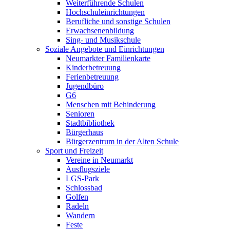
Weiterführende Schulen
Hochschuleinrichtungen
Berufliche und sonstige Schulen
Erwachsenenbildung
Sing- und Musikschule
Soziale Angebote und Einrichtungen
Neumarkter Familienkarte
Kinderbetreuung
Ferienbetreuung
Jugendbüro
G6
Menschen mit Behinderung
Senioren
Stadtbibliothek
Bürgerhaus
Bürgerzentrum in der Alten Schule
Sport und Freizeit
Vereine in Neumarkt
Ausflugsziele
LGS-Park
Schlossbad
Golfen
Radeln
Wandern
Feste