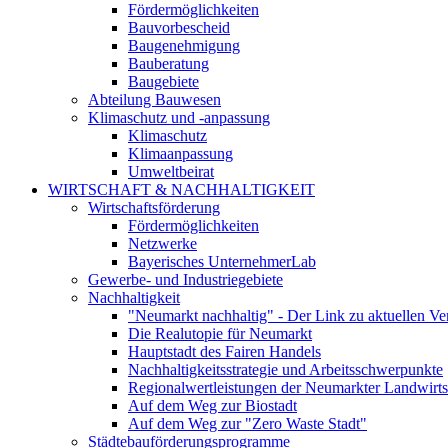
Fördermöglichkeiten
Bauvorbescheid
Baugenehmigung
Bauberatung
Baugebiete
Abteilung Bauwesen
Klimaschutz und -anpassung
Klimaschutz
Klimaanpassung
Umweltbeirat
WIRTSCHAFT & NACHHALTIGKEIT
Wirtschaftsförderung
Fördermöglichkeiten
Netzwerke
Bayerisches UnternehmerLab
Gewerbe- und Industriegebiete
Nachhaltigkeit
"Neumarkt nachhaltig" - Der Link zu aktuellen Ve
Die Realutopie für Neumarkt
Hauptstadt des Fairen Handels
Nachhaltigkeitsstrategie und Arbeitsschwerpunkte
Regionalwertleistungen der Neumarkter Landwirts
Auf dem Weg zur Biostadt
Auf dem Weg zur "Zero Waste Stadt"
Städtebauförderungsprogramme