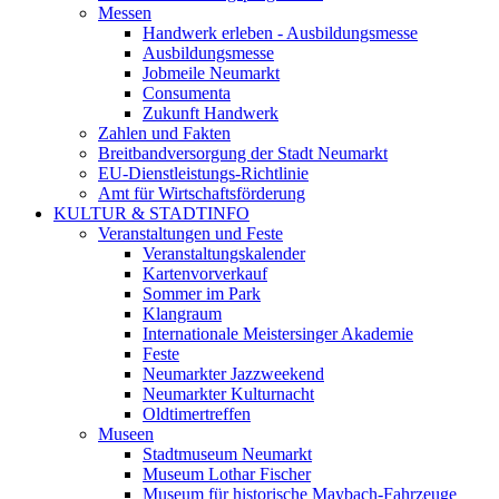
Messen
Handwerk erleben - Ausbildungsmesse
Ausbildungsmesse
Jobmeile Neumarkt
Consumenta
Zukunft Handwerk
Zahlen und Fakten
Breitbandversorgung der Stadt Neumarkt
EU-Dienstleistungs-Richtlinie
Amt für Wirtschaftsförderung
KULTUR & STADTINFO
Veranstaltungen und Feste
Veranstaltungskalender
Kartenvorverkauf
Sommer im Park
Klangraum
Internationale Meistersinger Akademie
Feste
Neumarkter Jazzweekend
Neumarkter Kulturnacht
Oldtimertreffen
Museen
Stadtmuseum Neumarkt
Museum Lothar Fischer
Museum für historische Maybach-Fahrzeuge