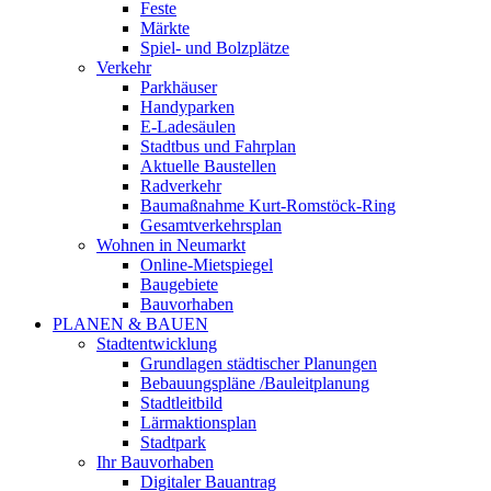
Feste
Märkte
Spiel- und Bolzplätze
Verkehr
Parkhäuser
Handyparken
E-Ladesäulen
Stadtbus und Fahrplan
Aktuelle Baustellen
Radverkehr
Baumaßnahme Kurt-Romstöck-Ring
Gesamtverkehrsplan
Wohnen in Neumarkt
Online-Mietspiegel
Baugebiete
Bauvorhaben
PLANEN & BAUEN
Stadtentwicklung
Grundlagen städtischer Planungen
Bebauungspläne /Bauleitplanung
Stadtleitbild
Lärmaktionsplan
Stadtpark
Ihr Bauvorhaben
Digitaler Bauantrag