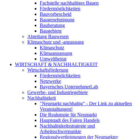
Fachstelle nachhaltiges Bauen
Fördermöglichkeiten
Bauvorbescheid
Baugenehmigung
Bauberatung
Baugebiete
Abteilung Bauwesen
Klimaschutz und -anpassung
Klimaschutz
Klimaanpassung
Umweltbeirat
WIRTSCHAFT & NACHHALTIGKEIT
Wirtschaftsförderung
Fördermöglichkeiten
Netzwerke
Bayerisches UnternehmerLab
Gewerbe- und Industriegebiete
Nachhaltigkeit
"Neumarkt nachhaltig" - Der Link zu aktuellen
Veranstaltungen!
Die Realutopie für Neumarkt
Hauptstadt des Fairen Handels
Nachhaltigkeitsstrategie und
Arbeitsschwerpunkte
Regionalwertleistungen der Neumarkter