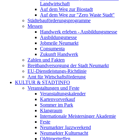
Landwirtschaft
Auf dem Weg zur Biostadt
Auf dem Weg zur "Zero Waste Stadt"
Städtebauförderungsprogramme
Messen
Handwerk erleben - Ausbildungsmesse
Ausbildungsmesse
Jobmeile Neumarkt
Consumenta
Zukunft Handwerk
Zahlen und Fakten
Breitbandversorgung der Stadt Neumarkt
EU-Dienstleistungs-Richtlinie
Amt für Wirtschaftsförderung
KULTUR & STADTINFO
Veranstaltungen und Feste
Veranstaltungskalender
Kartenvorverkauf
Sommer im Park
Klangraum
Internationale Meistersinger Akademie
Feste
Neumarkter Jazzweekend
Neumarkter Kulturnacht
Oldtimertreffen