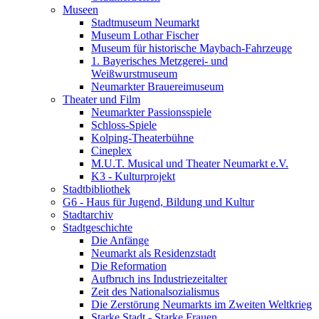
Museen
Stadtmuseum Neumarkt
Museum Lothar Fischer
Museum für historische Maybach-Fahrzeuge
1. Bayerisches Metzgerei- und
Weißwurstmuseum
Neumarkter Brauereimuseum
Theater und Film
Neumarkter Passionsspiele
Schloss-Spiele
Kolping-Theaterbühne
Cineplex
M.U.T. Musical und Theater Neumarkt e.V.
K3 - Kulturprojekt
Stadtbibliothek
G6 - Haus für Jugend, Bildung und Kultur
Stadtarchiv
Stadtgeschichte
Die Anfänge
Neumarkt als Residenzstadt
Die Reformation
Aufbruch ins Industriezeitalter
Zeit des Nationalsozialismus
Die Zerstörung Neumarkts im Zweiten Weltkrieg
Starke Stadt - Starke Frauen