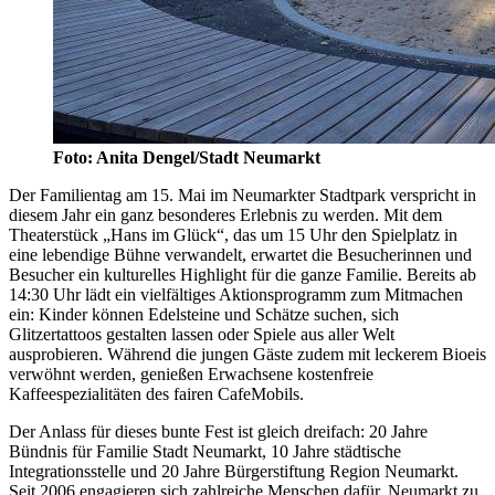
Foto: Anita Dengel/Stadt Neumarkt
Der Familientag am 15. Mai im Neumarkter Stadtpark verspricht in
diesem Jahr ein ganz besonderes Erlebnis zu werden. Mit dem
Theaterstück „Hans im Glück“, das um 15 Uhr den Spielplatz in
eine lebendige Bühne verwandelt, erwartet die Besucherinnen und
Besucher ein kulturelles Highlight für die ganze Familie. Bereits ab
14:30 Uhr lädt ein vielfältiges Aktionsprogramm zum Mitmachen
ein: Kinder können Edelsteine und Schätze suchen, sich
Glitzertattoos gestalten lassen oder Spiele aus aller Welt
ausprobieren. Während die jungen Gäste zudem mit leckerem Bioeis
verwöhnt werden, genießen Erwachsene kostenfreie
Kaffeespezialitäten des fairen CafeMobils.
Der Anlass für dieses bunte Fest ist gleich dreifach: 20 Jahre
Bündnis für Familie Stadt Neumarkt, 10 Jahre städtische
Integrationsstelle und 20 Jahre Bürgerstiftung Region Neumarkt.
Seit 2006 engagieren sich zahlreiche Menschen dafür, Neumarkt zu