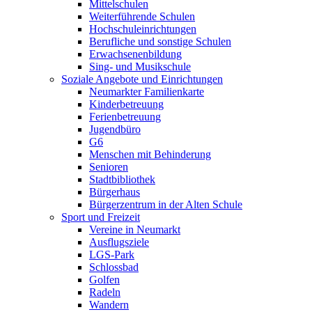
Mittelschulen
Weiterführende Schulen
Hochschuleinrichtungen
Berufliche und sonstige Schulen
Erwachsenenbildung
Sing- und Musikschule
Soziale Angebote und Einrichtungen
Neumarkter Familienkarte
Kinderbetreuung
Ferienbetreuung
Jugendbüro
G6
Menschen mit Behinderung
Senioren
Stadtbibliothek
Bürgerhaus
Bürgerzentrum in der Alten Schule
Sport und Freizeit
Vereine in Neumarkt
Ausflugsziele
LGS-Park
Schlossbad
Golfen
Radeln
Wandern