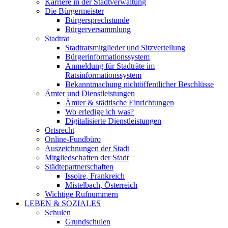
Karriere in der Stadtverwaltung
Die Bürgermeister
Bürgersprechstunde
Bürgerversammlung
Stadtrat
Stadtratsmitglieder und Sitzverteilung
Bürgerinformationssystem
Anmeldung für Stadträte im
Ratsinformationssystem
Bekanntmachung nichtöffentlicher Beschlüsse
Ämter und Dienstleistungen
Ämter & städtische Einrichtungen
Wo erledige ich was?
Digitalisierte Dienstleistungen
Ortsrecht
Online-Fundbüro
Auszeichnungen der Stadt
Mitgliedschaften der Stadt
Städtepartnerschaften
Issoire, Frankreich
Mistelbach, Österreich
Wichtige Rufnummern
LEBEN & SOZIALES
Schulen
Grundschulen