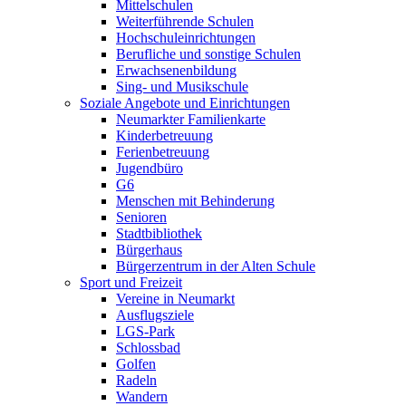
Mittelschulen
Weiterführende Schulen
Hochschuleinrichtungen
Berufliche und sonstige Schulen
Erwachsenenbildung
Sing- und Musikschule
Soziale Angebote und Einrichtungen
Neumarkter Familienkarte
Kinderbetreuung
Ferienbetreuung
Jugendbüro
G6
Menschen mit Behinderung
Senioren
Stadtbibliothek
Bürgerhaus
Bürgerzentrum in der Alten Schule
Sport und Freizeit
Vereine in Neumarkt
Ausflugsziele
LGS-Park
Schlossbad
Golfen
Radeln
Wandern