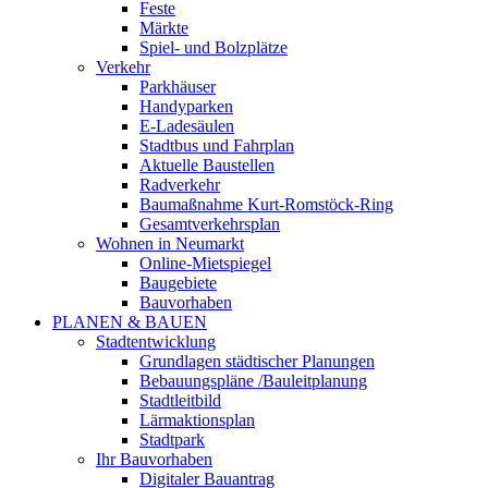
Feste
Märkte
Spiel- und Bolzplätze
Verkehr
Parkhäuser
Handyparken
E-Ladesäulen
Stadtbus und Fahrplan
Aktuelle Baustellen
Radverkehr
Baumaßnahme Kurt-Romstöck-Ring
Gesamtverkehrsplan
Wohnen in Neumarkt
Online-Mietspiegel
Baugebiete
Bauvorhaben
PLANEN & BAUEN
Stadtentwicklung
Grundlagen städtischer Planungen
Bebauungspläne /Bauleitplanung
Stadtleitbild
Lärmaktionsplan
Stadtpark
Ihr Bauvorhaben
Digitaler Bauantrag