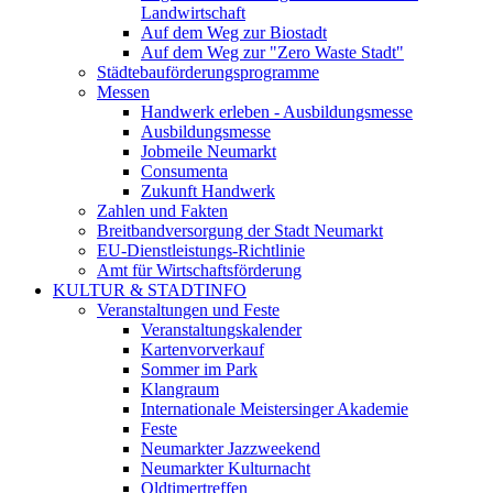
Landwirtschaft
Auf dem Weg zur Biostadt
Auf dem Weg zur "Zero Waste Stadt"
Städtebauförderungsprogramme
Messen
Handwerk erleben - Ausbildungsmesse
Ausbildungsmesse
Jobmeile Neumarkt
Consumenta
Zukunft Handwerk
Zahlen und Fakten
Breitbandversorgung der Stadt Neumarkt
EU-Dienstleistungs-Richtlinie
Amt für Wirtschaftsförderung
KULTUR & STADTINFO
Veranstaltungen und Feste
Veranstaltungskalender
Kartenvorverkauf
Sommer im Park
Klangraum
Internationale Meistersinger Akademie
Feste
Neumarkter Jazzweekend
Neumarkter Kulturnacht
Oldtimertreffen