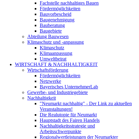
Fachstelle nachhaltiges Bauen
Fördermöglichkeiten
Bauvorbescheid
Baugenehmigung
Bauberatung
Baugebiete
Abteilung Bauwesen
Klimaschutz und -anpassung
Klimaschutz
Klimaanpassung
Umweltbeirat
WIRTSCHAFT & NACHHALTIGKEIT
Wirtschaftsförderung
Fördermöglichkeiten
Netzwerke
Bayerisches UnternehmerLab
Gewerbe- und Industriegebiete
Nachhaltigkeit
"Neumarkt nachhaltig" - Der Link zu aktuellen
Veranstaltungen!
Die Realutopie für Neumarkt
Hauptstadt des Fairen Handels
Nachhaltigkeitsstrategie und
Arbeitsschwerpunkte
Regionalwertleistungen der Neumarkter