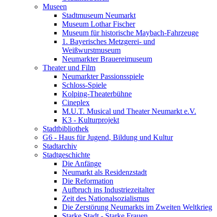
Museen
Stadtmuseum Neumarkt
Museum Lothar Fischer
Museum für historische Maybach-Fahrzeuge
1. Bayerisches Metzgerei- und
Weißwurstmuseum
Neumarkter Brauereimuseum
Theater und Film
Neumarkter Passionsspiele
Schloss-Spiele
Kolping-Theaterbühne
Cineplex
M.U.T. Musical und Theater Neumarkt e.V.
K3 - Kulturprojekt
Stadtbibliothek
G6 - Haus für Jugend, Bildung und Kultur
Stadtarchiv
Stadtgeschichte
Die Anfänge
Neumarkt als Residenzstadt
Die Reformation
Aufbruch ins Industriezeitalter
Zeit des Nationalsozialismus
Die Zerstörung Neumarkts im Zweiten Weltkrieg
Starke Stadt - Starke Frauen