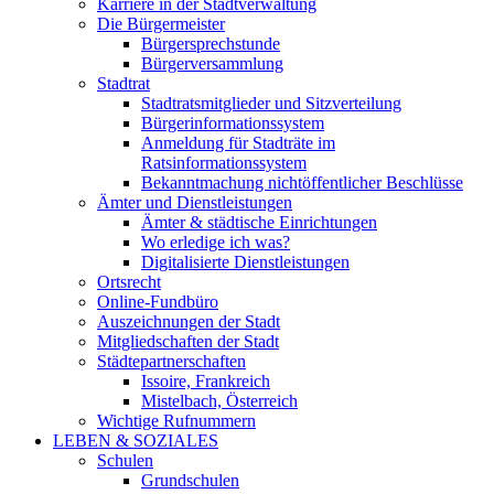
Karriere in der Stadtverwaltung
Die Bürgermeister
Bürgersprechstunde
Bürgerversammlung
Stadtrat
Stadtratsmitglieder und Sitzverteilung
Bürgerinformationssystem
Anmeldung für Stadträte im
Ratsinformationssystem
Bekanntmachung nichtöffentlicher Beschlüsse
Ämter und Dienstleistungen
Ämter & städtische Einrichtungen
Wo erledige ich was?
Digitalisierte Dienstleistungen
Ortsrecht
Online-Fundbüro
Auszeichnungen der Stadt
Mitgliedschaften der Stadt
Städtepartnerschaften
Issoire, Frankreich
Mistelbach, Österreich
Wichtige Rufnummern
LEBEN & SOZIALES
Schulen
Grundschulen