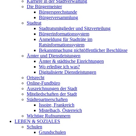
Karriere in der Stadtverwaltung
Die Bürgermeister
Bürgersprechstunde
Bürgerversammlung
Stadtrat
Stadtratsmitglieder und Sitzverteilung
Bürgerinformationssystem
Anmeldung für Stadträte im
Ratsinformationssystem
Bekanntmachung nichtöffentlicher Beschlüsse
Ämter und Dienstleistungen
Ämter & städtische Einrichtungen
Wo erledige ich was?
Digitalisierte Dienstleistungen
Ortsrecht
Online-Fundbüro
Auszeichnungen der Stadt
Mitgliedschaften der Stadt
Städtepartnerschaften
Issoire, Frankreich
Mistelbach, Österreich
Wichtige Rufnummern
LEBEN & SOZIALES
Schulen
Grundschulen