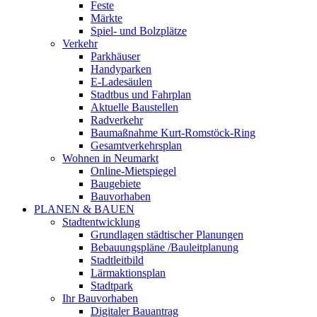
Feste
Märkte
Spiel- und Bolzplätze
Verkehr
Parkhäuser
Handyparken
E-Ladesäulen
Stadtbus und Fahrplan
Aktuelle Baustellen
Radverkehr
Baumaßnahme Kurt-Romstöck-Ring
Gesamtverkehrsplan
Wohnen in Neumarkt
Online-Mietspiegel
Baugebiete
Bauvorhaben
PLANEN & BAUEN
Stadtentwicklung
Grundlagen städtischer Planungen
Bebauungspläne /Bauleitplanung
Stadtleitbild
Lärmaktionsplan
Stadtpark
Ihr Bauvorhaben
Digitaler Bauantrag