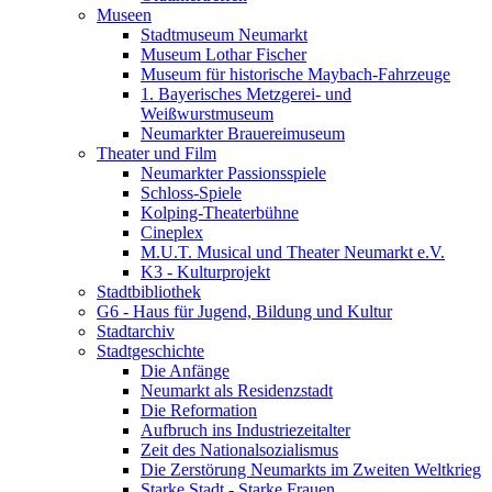
Museen
Stadtmuseum Neumarkt
Museum Lothar Fischer
Museum für historische Maybach-Fahrzeuge
1. Bayerisches Metzgerei- und
Weißwurstmuseum
Neumarkter Brauereimuseum
Theater und Film
Neumarkter Passionsspiele
Schloss-Spiele
Kolping-Theaterbühne
Cineplex
M.U.T. Musical und Theater Neumarkt e.V.
K3 - Kulturprojekt
Stadtbibliothek
G6 - Haus für Jugend, Bildung und Kultur
Stadtarchiv
Stadtgeschichte
Die Anfänge
Neumarkt als Residenzstadt
Die Reformation
Aufbruch ins Industriezeitalter
Zeit des Nationalsozialismus
Die Zerstörung Neumarkts im Zweiten Weltkrieg
Starke Stadt - Starke Frauen