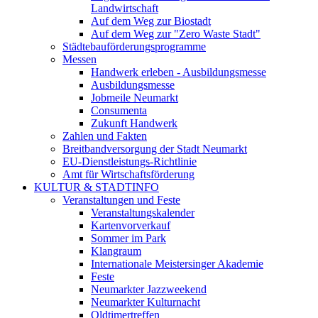
Landwirtschaft
Auf dem Weg zur Biostadt
Auf dem Weg zur "Zero Waste Stadt"
Städtebauförderungsprogramme
Messen
Handwerk erleben - Ausbildungsmesse
Ausbildungsmesse
Jobmeile Neumarkt
Consumenta
Zukunft Handwerk
Zahlen und Fakten
Breitbandversorgung der Stadt Neumarkt
EU-Dienstleistungs-Richtlinie
Amt für Wirtschaftsförderung
KULTUR & STADTINFO
Veranstaltungen und Feste
Veranstaltungskalender
Kartenvorverkauf
Sommer im Park
Klangraum
Internationale Meistersinger Akademie
Feste
Neumarkter Jazzweekend
Neumarkter Kulturnacht
Oldtimertreffen