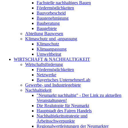
Fachstelle nachhaltiges Bauen
Fördermöglichkeiten
Bauvorbescheid
Baugenehmigung
Bauberatung
Baugebiete
Abteilung Bauwesen
Klimaschutz und -anpassung
Klimaschutz
Klimaanpassung
Umweltbeirat
WIRTSCHAFT & NACHHALTIGKEIT
Wirtschaftsförderung
Fördermöglichkeiten
Netzwerke
Bayerisches UnternehmerLab
Gewerbe- und Industriegebiete
Nachhaltigkeit
"Neumarkt nachhaltig" - Der Link zu aktuellen
Veranstaltungen!
Die Realutopie für Neumarkt
Hauptstadt des Fairen Handels
Nachhaltigkeitsstrategie und
Arbeitsschwerpunkte
Regionalwertleistungen der Neumarkter