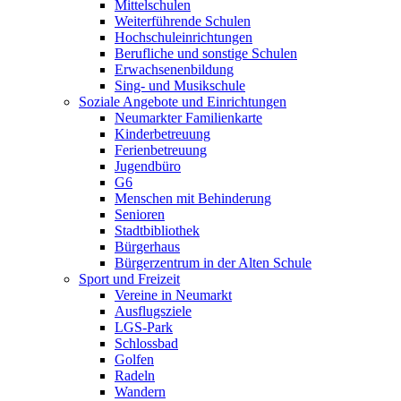
Mittelschulen
Weiterführende Schulen
Hochschuleinrichtungen
Berufliche und sonstige Schulen
Erwachsenenbildung
Sing- und Musikschule
Soziale Angebote und Einrichtungen
Neumarkter Familienkarte
Kinderbetreuung
Ferienbetreuung
Jugendbüro
G6
Menschen mit Behinderung
Senioren
Stadtbibliothek
Bürgerhaus
Bürgerzentrum in der Alten Schule
Sport und Freizeit
Vereine in Neumarkt
Ausflugsziele
LGS-Park
Schlossbad
Golfen
Radeln
Wandern