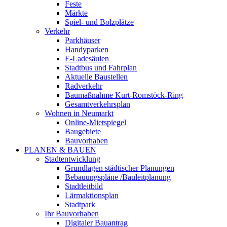
Feste
Märkte
Spiel- und Bolzplätze
Verkehr
Parkhäuser
Handyparken
E-Ladesäulen
Stadtbus und Fahrplan
Aktuelle Baustellen
Radverkehr
Baumaßnahme Kurt-Romstöck-Ring
Gesamtverkehrsplan
Wohnen in Neumarkt
Online-Mietspiegel
Baugebiete
Bauvorhaben
PLANEN & BAUEN
Stadtentwicklung
Grundlagen städtischer Planungen
Bebauungspläne /Bauleitplanung
Stadtleitbild
Lärmaktionsplan
Stadtpark
Ihr Bauvorhaben
Digitaler Bauantrag