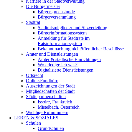
Karriere in der Stadtverwaltung
Die Bürgermeister
Bürgersprechstunde
Bürgerversammlung
Stadtrat
Stadtratsmitglieder und Sitzverteilung
Bürgerinformationssystem
Anmeldung für Stadträte im
Ratsinformationssystem
Bekanntmachung nichtöffentlicher Beschlüsse
Ämter und Dienstleistungen
Ämter & städtische Einrichtungen
Wo erledige ich was?
Digitalisierte Dienstleistungen
Ortsrecht
Online-Fundbüro
Auszeichnungen der Stadt
Mitgliedschaften der Stadt
Städtepartnerschaften
Issoire, Frankreich
Mistelbach, Österreich
Wichtige Rufnummern
LEBEN & SOZIALES
Schulen
Grundschulen