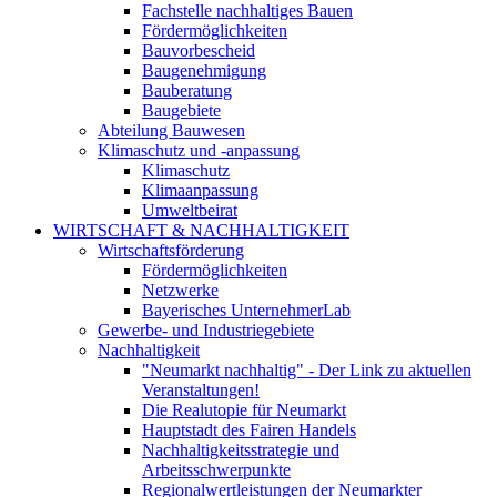
Fachstelle nachhaltiges Bauen
Fördermöglichkeiten
Bauvorbescheid
Baugenehmigung
Bauberatung
Baugebiete
Abteilung Bauwesen
Klimaschutz und -anpassung
Klimaschutz
Klimaanpassung
Umweltbeirat
WIRTSCHAFT & NACHHALTIGKEIT
Wirtschaftsförderung
Fördermöglichkeiten
Netzwerke
Bayerisches UnternehmerLab
Gewerbe- und Industriegebiete
Nachhaltigkeit
"Neumarkt nachhaltig" - Der Link zu aktuellen
Veranstaltungen!
Die Realutopie für Neumarkt
Hauptstadt des Fairen Handels
Nachhaltigkeitsstrategie und
Arbeitsschwerpunkte
Regionalwertleistungen der Neumarkter