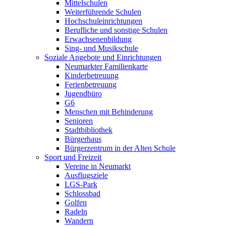
Mittelschulen
Weiterführende Schulen
Hochschuleinrichtungen
Berufliche und sonstige Schulen
Erwachsenenbildung
Sing- und Musikschule
Soziale Angebote und Einrichtungen
Neumarkter Familienkarte
Kinderbetreuung
Ferienbetreuung
Jugendbüro
G6
Menschen mit Behinderung
Senioren
Stadtbibliothek
Bürgerhaus
Bürgerzentrum in der Alten Schule
Sport und Freizeit
Vereine in Neumarkt
Ausflugsziele
LGS-Park
Schlossbad
Golfen
Radeln
Wandern