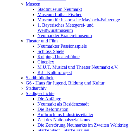
Museen
Stadtmuseum Neumarkt
Museum Lothar Fischer
Museum für historische Maybach-Fahrzeuge
1. Bayerisches Metzgerei- und
Weißwurstmuseum
Neumarkter Brauereimuseum
Theater und Film
Neumarkter Passionsspiele
Schloss-Spiele
Kolping-Theaterbühne
Cineplex
M.U.T. Musical und Theater Neumarkt e.V.
K3 - Kulturprojekt
Stadtbibliothek
G6 - Haus für Jugend, Bildung und Kultur
Stadtarchiv
Stadtgeschichte
Die Anfänge
Neumarkt als Residenzstadt
Die Reformation
Aufbruch ins Industriezeitalter
Zeit des Nationalsozialismus
Die Zerstörung Neumarkts im Zweiten Weltkrieg
Starke Stadt - Starke Frauen