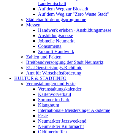
Landwirtschaft
Auf dem Weg zur Biostadt
Auf dem Weg zur "Zero Waste Stadt"
Städtebauförderungsprogramme
Messen
Handwerk erleben - Ausbildungsmesse
Ausbildungsmesse
Jobmeile Neumarkt
Consumenta
Zukunft Handwerk
Zahlen und Fakten
Breitbandversorgung der Stadt Neumarkt
EU-Dienstleistungs-Richtlinie
Amt für Wirtschaftsförderung
KULTUR & STADTINFO
Veranstaltungen und Feste
Veranstaltungskalender
Kartenvorverkauf
Sommer im Park
Klangraum
Internationale Meistersinger Akademie
Feste
Neumarkter Jazzweekend
Neumarkter Kulturnacht
Oldtimertreffen