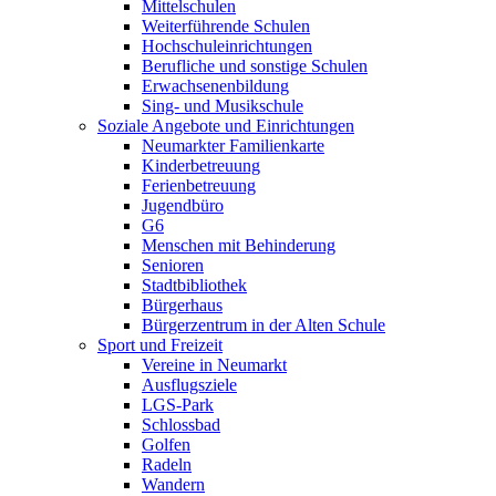
Mittelschulen
Weiterführende Schulen
Hochschuleinrichtungen
Berufliche und sonstige Schulen
Erwachsenenbildung
Sing- und Musikschule
Soziale Angebote und Einrichtungen
Neumarkter Familienkarte
Kinderbetreuung
Ferienbetreuung
Jugendbüro
G6
Menschen mit Behinderung
Senioren
Stadtbibliothek
Bürgerhaus
Bürgerzentrum in der Alten Schule
Sport und Freizeit
Vereine in Neumarkt
Ausflugsziele
LGS-Park
Schlossbad
Golfen
Radeln
Wandern