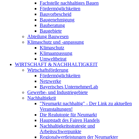
Fachstelle nachhaltiges Bauen
Fördermöglichkeiten
Bauvorbescheid
Baugenehmigung
Bauberatung
Baugebiete
Abteilung Bauwesen
Klimaschutz und -anpassung
Klimaschutz
Klimaanpassung
Umweltbeirat
WIRTSCHAFT & NACHHALTIGKEIT
Wirtschaftsförderung
Fördermöglichkeiten
Netzwerke
Bayerisches UnternehmerLab
Gewerbe- und Industriegebiete
Nachhaltigkeit
"Neumarkt nachhaltig" - Der Link zu aktuellen
Veranstaltungen!
Die Realutopie für Neumarkt
Hauptstadt des Fairen Handels
Nachhaltigkeitsstrategie und
Arbeitsschwerpunkte
Regionalwertleistungen der Neumarkter