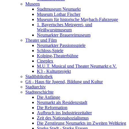
Museen
Stadtmuseum Neumarkt
Museum Lothar Fischer
Museum für historische Maybach-Fahrzeuge
1. Bayerisches Metzgerei- und
Weißwurstmuseum
Neumarkter Brauereimuseum
Theater und Film
Neumarkter Passionsspiele
Schloss-Spiele
Kolping-Theaterbühne
Cineplex
M.U.T. Musical und Theater Neumarkt e.V.
K3 - Kulturprojekt
Stadtbibliothek
G6 - Haus für Jugend, Bildung und Kultur
Stadtarchiv
Stadtgeschichte
Die Anfänge
Neumarkt als Residenzstadt
Die Reformation
Aufbruch ins Industriezeitalter
Zeit des Nationalsozialismus
Die Zerstörung Neumarkts im Zweiten Weltkrieg
Starke Stadt - Starke Frauen