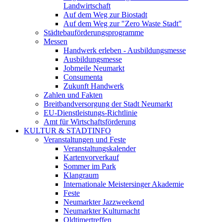
Landwirtschaft
Auf dem Weg zur Biostadt
Auf dem Weg zur "Zero Waste Stadt"
Städtebauförderungsprogramme
Messen
Handwerk erleben - Ausbildungsmesse
Ausbildungsmesse
Jobmeile Neumarkt
Consumenta
Zukunft Handwerk
Zahlen und Fakten
Breitbandversorgung der Stadt Neumarkt
EU-Dienstleistungs-Richtlinie
Amt für Wirtschaftsförderung
KULTUR & STADTINFO
Veranstaltungen und Feste
Veranstaltungskalender
Kartenvorverkauf
Sommer im Park
Klangraum
Internationale Meistersinger Akademie
Feste
Neumarkter Jazzweekend
Neumarkter Kulturnacht
Oldtimertreffen