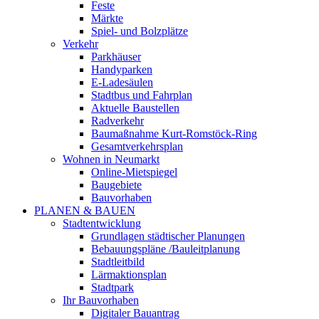
Feste
Märkte
Spiel- und Bolzplätze
Verkehr
Parkhäuser
Handyparken
E-Ladesäulen
Stadtbus und Fahrplan
Aktuelle Baustellen
Radverkehr
Baumaßnahme Kurt-Romstöck-Ring
Gesamtverkehrsplan
Wohnen in Neumarkt
Online-Mietspiegel
Baugebiete
Bauvorhaben
PLANEN & BAUEN
Stadtentwicklung
Grundlagen städtischer Planungen
Bebauungspläne /Bauleitplanung
Stadtleitbild
Lärmaktionsplan
Stadtpark
Ihr Bauvorhaben
Digitaler Bauantrag