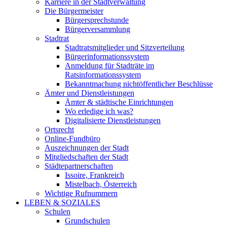
Karriere in der Stadtverwaltung
Die Bürgermeister
Bürgersprechstunde
Bürgerversammlung
Stadtrat
Stadtratsmitglieder und Sitzverteilung
Bürgerinformationssystem
Anmeldung für Stadträte im
Ratsinformationssystem
Bekanntmachung nichtöffentlicher Beschlüsse
Ämter und Dienstleistungen
Ämter & städtische Einrichtungen
Wo erledige ich was?
Digitalisierte Dienstleistungen
Ortsrecht
Online-Fundbüro
Auszeichnungen der Stadt
Mitgliedschaften der Stadt
Städtepartnerschaften
Issoire, Frankreich
Mistelbach, Österreich
Wichtige Rufnummern
LEBEN & SOZIALES
Schulen
Grundschulen