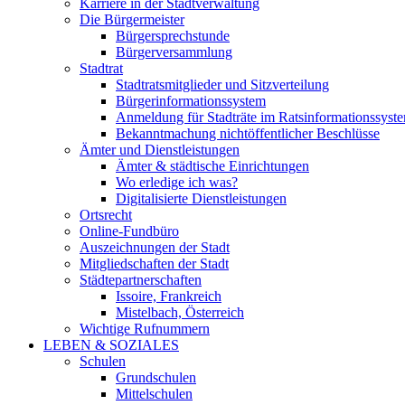
Karriere in der Stadtverwaltung
Die Bürgermeister
Bürgersprechstunde
Bürgerversammlung
Stadtrat
Stadtratsmitglieder und Sitzverteilung
Bürgerinformationssystem
Anmeldung für Stadträte im Ratsinformationssyst
Bekanntmachung nichtöffentlicher Beschlüsse
Ämter und Dienstleistungen
Ämter & städtische Einrichtungen
Wo erledige ich was?
Digitalisierte Dienstleistungen
Ortsrecht
Online-Fundbüro
Auszeichnungen der Stadt
Mitgliedschaften der Stadt
Städtepartnerschaften
Issoire, Frankreich
Mistelbach, Österreich
Wichtige Rufnummern
LEBEN & SOZIALES
Schulen
Grundschulen
Mittelschulen