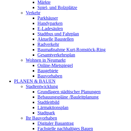
Märkte
Spiel- und Bolzplätze
Verkehr
Parkhäuser
Handyparken
E-Ladesäulen
Stadtbus und Fahrplan
Aktuelle Baustellen
Radverkehr
Baumaßnahme Kurt-Romstöck-Ring
Gesamtverkehrsplan
Wohnen in Neumarkt
Online-Mietspiegel
Baugebiete
Bauvorhaben
PLANEN & BAUEN
Stadtentwicklung
Grundlagen städtischer Planungen
Bebauungspläne /Bauleitplanung
Stadtleitbild
Lärmaktionsplan
Stadtpark
Ihr Bauvorhaben
Digitaler Bauantrag
Fachstelle nachhaltiges Bauen