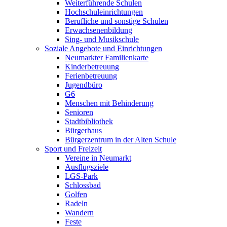
Weiterführende Schulen
Hochschuleinrichtungen
Berufliche und sonstige Schulen
Erwachsenenbildung
Sing- und Musikschule
Soziale Angebote und Einrichtungen
Neumarkter Familienkarte
Kinderbetreuung
Ferienbetreuung
Jugendbüro
G6
Menschen mit Behinderung
Senioren
Stadtbibliothek
Bürgerhaus
Bürgerzentrum in der Alten Schule
Sport und Freizeit
Vereine in Neumarkt
Ausflugsziele
LGS-Park
Schlossbad
Golfen
Radeln
Wandern
Feste