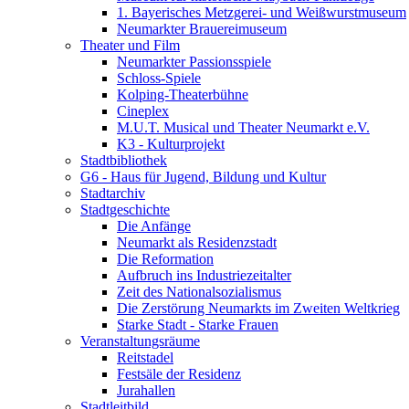
1. Bayerisches Metzgerei- und Weißwurstmuseum
Neumarkter Brauereimuseum
Theater und Film
Neumarkter Passionsspiele
Schloss-Spiele
Kolping-Theaterbühne
Cineplex
M.U.T. Musical und Theater Neumarkt e.V.
K3 - Kulturprojekt
Stadtbibliothek
G6 - Haus für Jugend, Bildung und Kultur
Stadtarchiv
Stadtgeschichte
Die Anfänge
Neumarkt als Residenzstadt
Die Reformation
Aufbruch ins Industriezeitalter
Zeit des Nationalsozialismus
Die Zerstörung Neumarkts im Zweiten Weltkrieg
Starke Stadt - Starke Frauen
Veranstaltungsräume
Reitstadel
Festsäle der Residenz
Jurahallen
Stadtleitbild