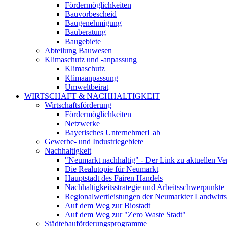
Fördermöglichkeiten
Bauvorbescheid
Baugenehmigung
Bauberatung
Baugebiete
Abteilung Bauwesen
Klimaschutz und -anpassung
Klimaschutz
Klimaanpassung
Umweltbeirat
WIRTSCHAFT & NACHHALTIGKEIT
Wirtschaftsförderung
Fördermöglichkeiten
Netzwerke
Bayerisches UnternehmerLab
Gewerbe- und Industriegebiete
Nachhaltigkeit
"Neumarkt nachhaltig" - Der Link zu aktuellen Ve
Die Realutopie für Neumarkt
Hauptstadt des Fairen Handels
Nachhaltigkeitsstrategie und Arbeitsschwerpunkte
Regionalwertleistungen der Neumarkter Landwirts
Auf dem Weg zur Biostadt
Auf dem Weg zur "Zero Waste Stadt"
Städtebauförderungsprogramme