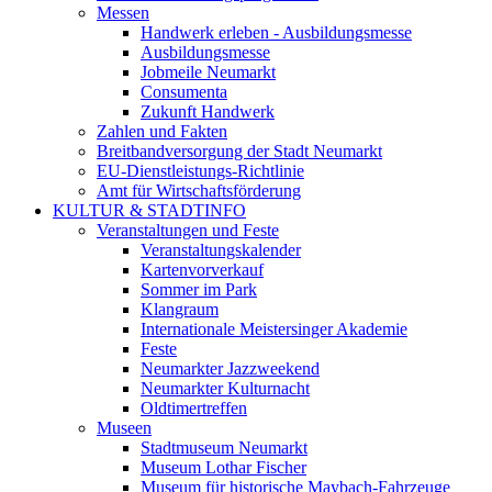
Messen
Handwerk erleben - Ausbildungsmesse
Ausbildungsmesse
Jobmeile Neumarkt
Consumenta
Zukunft Handwerk
Zahlen und Fakten
Breitbandversorgung der Stadt Neumarkt
EU-Dienstleistungs-Richtlinie
Amt für Wirtschaftsförderung
KULTUR & STADTINFO
Veranstaltungen und Feste
Veranstaltungskalender
Kartenvorverkauf
Sommer im Park
Klangraum
Internationale Meistersinger Akademie
Feste
Neumarkter Jazzweekend
Neumarkter Kulturnacht
Oldtimertreffen
Museen
Stadtmuseum Neumarkt
Museum Lothar Fischer
Museum für historische Maybach-Fahrzeuge