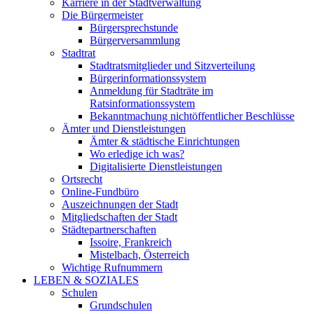
Karriere in der Stadtverwaltung
Die Bürgermeister
Bürgersprechstunde
Bürgerversammlung
Stadtrat
Stadtratsmitglieder und Sitzverteilung
Bürgerinformationssystem
Anmeldung für Stadträte im
Ratsinformationssystem
Bekanntmachung nichtöffentlicher Beschlüsse
Ämter und Dienstleistungen
Ämter & städtische Einrichtungen
Wo erledige ich was?
Digitalisierte Dienstleistungen
Ortsrecht
Online-Fundbüro
Auszeichnungen der Stadt
Mitgliedschaften der Stadt
Städtepartnerschaften
Issoire, Frankreich
Mistelbach, Österreich
Wichtige Rufnummern
LEBEN & SOZIALES
Schulen
Grundschulen