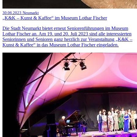
30.06.2023
Neumarkt
„K&K – Kunst & Kaffee“ im Museum Lothar Fischer
Die Stadt Neumarkt bietet erneut Seniorenführungen im Museum
Lothar Fischer an. Am 19. und 20. Juli 2023 sind alle interessierten
Seniorinnen und Senioren ganz herzlich zur Veranstaltung „K&K –
Kunst & Kaffee“ in das Museum Lothar Fischer eingeladen.