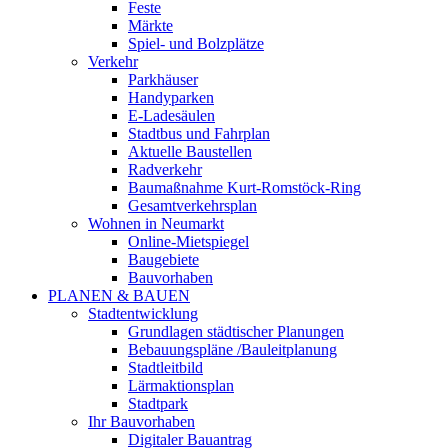
Feste
Märkte
Spiel- und Bolzplätze
Verkehr
Parkhäuser
Handyparken
E-Ladesäulen
Stadtbus und Fahrplan
Aktuelle Baustellen
Radverkehr
Baumaßnahme Kurt-Romstöck-Ring
Gesamtverkehrsplan
Wohnen in Neumarkt
Online-Mietspiegel
Baugebiete
Bauvorhaben
PLANEN & BAUEN
Stadtentwicklung
Grundlagen städtischer Planungen
Bebauungspläne /Bauleitplanung
Stadtleitbild
Lärmaktionsplan
Stadtpark
Ihr Bauvorhaben
Digitaler Bauantrag