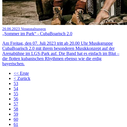
26.06.2023
Veranstaltungen
„Sommer im Park“ - CubaBoarisch 2.0
Am Freitag, den 07. Juli 2023 tritt ab 20.00 Uhr Musikgruppe
CubaBoarisch 2.0 mit ihrem besonderen Musikkonzept auf der
Arenabühne im LGS-Park auf. Die Band hat es einfach im Blut –
die flotten kubanischen Rhythmen ebenso wie die erdig
bayerischen.
<<
Erste
<
Zurück
53
54
55
56
57
58
59
60
61