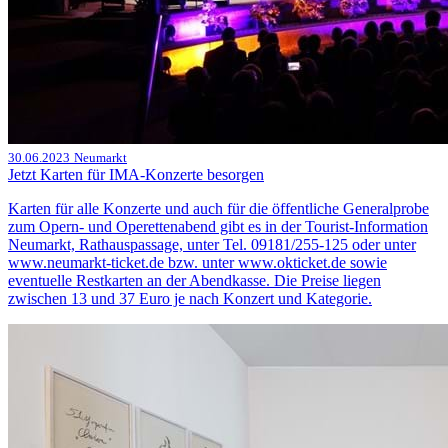
30.06.2023
Neumarkt
Jetzt Karten für IMA-Konzerte besorgen
Karten für alle Konzerte und auch für die öffentliche Generalprobe
zum Opern- und Operettenabend gibt es in der Tourist-Information
Neumarkt, Rathauspassage, unter Tel. 09181/255-125 oder unter
www.neumarkt-ticket.de bzw. unter www.okticket.de sowie
eventuelle Restkarten an der Abendkasse. Die Preise liegen
zwischen 13 und 37 Euro je nach Konzert und Kategorie.