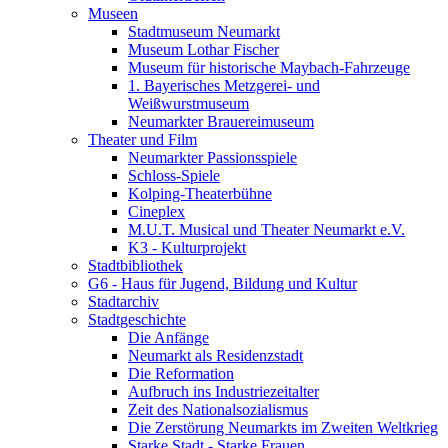
Museen
Stadtmuseum Neumarkt
Museum Lothar Fischer
Museum für historische Maybach-Fahrzeuge
1. Bayerisches Metzgerei- und
Weißwurstmuseum
Neumarkter Brauereimuseum
Theater und Film
Neumarkter Passionsspiele
Schloss-Spiele
Kolping-Theaterbühne
Cineplex
M.U.T. Musical und Theater Neumarkt e.V.
K3 - Kulturprojekt
Stadtbibliothek
G6 - Haus für Jugend, Bildung und Kultur
Stadtarchiv
Stadtgeschichte
Die Anfänge
Neumarkt als Residenzstadt
Die Reformation
Aufbruch ins Industriezeitalter
Zeit des Nationalsozialismus
Die Zerstörung Neumarkts im Zweiten Weltkrieg
Starke Stadt - Starke Frauen