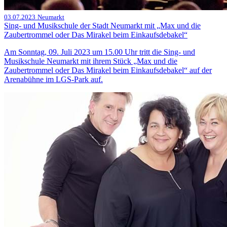
03.07.2023
Neumarkt
Sing- und Musikschule der Stadt Neumarkt mit „Max und die
Zaubertrommel oder Das Mirakel beim Einkaufsdebakel“
Am Sonntag, 09. Juli 2023 um 15.00 Uhr tritt die Sing- und
Musikschule Neumarkt mit ihrem Stück „Max und die
Zaubertrommel oder Das Mirakel beim Einkaufsdebakel“ auf der
Arenabühne im LGS-Park auf.