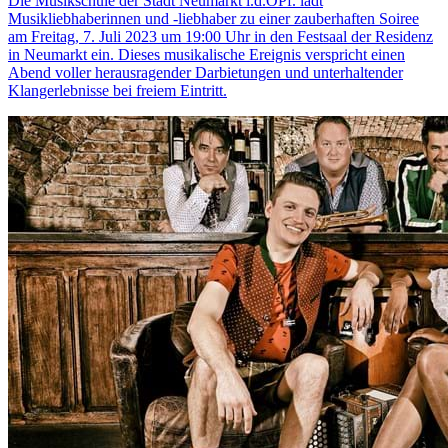
Die Musikschule der Stadt Neumarkt i.d.OPf. lädt
Musikliebhaberinnen und -liebhaber zu einer zauberhaften Soiree
am Freitag, 7. Juli 2023 um 19:00 Uhr in den Festsaal der Residenz
in Neumarkt ein. Dieses musikalische Ereignis verspricht einen
Abend voller herausragender Darbietungen und unterhaltender
Klangerlebnisse bei freiem Eintritt.