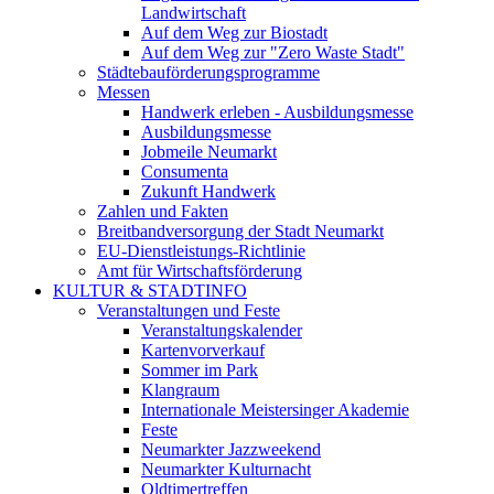
Landwirtschaft
Auf dem Weg zur Biostadt
Auf dem Weg zur "Zero Waste Stadt"
Städtebauförderungsprogramme
Messen
Handwerk erleben - Ausbildungsmesse
Ausbildungsmesse
Jobmeile Neumarkt
Consumenta
Zukunft Handwerk
Zahlen und Fakten
Breitbandversorgung der Stadt Neumarkt
EU-Dienstleistungs-Richtlinie
Amt für Wirtschaftsförderung
KULTUR & STADTINFO
Veranstaltungen und Feste
Veranstaltungskalender
Kartenvorverkauf
Sommer im Park
Klangraum
Internationale Meistersinger Akademie
Feste
Neumarkter Jazzweekend
Neumarkter Kulturnacht
Oldtimertreffen