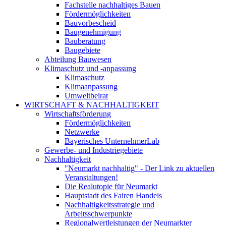
Fachstelle nachhaltiges Bauen
Fördermöglichkeiten
Bauvorbescheid
Baugenehmigung
Bauberatung
Baugebiete
Abteilung Bauwesen
Klimaschutz und -anpassung
Klimaschutz
Klimaanpassung
Umweltbeirat
WIRTSCHAFT & NACHHALTIGKEIT
Wirtschaftsförderung
Fördermöglichkeiten
Netzwerke
Bayerisches UnternehmerLab
Gewerbe- und Industriegebiete
Nachhaltigkeit
"Neumarkt nachhaltig" - Der Link zu aktuellen
Veranstaltungen!
Die Realutopie für Neumarkt
Hauptstadt des Fairen Handels
Nachhaltigkeitsstrategie und
Arbeitsschwerpunkte
Regionalwertleistungen der Neumarkter