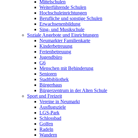
Mittelschulen
Weiterführende Schulen
Hochschuleinrichtungen
Berufliche und sonstige Schulen
Erwachsenenbildung
Sing- und Musikschule
Soziale Angebote und Einrichtungen
Neumarkter Familienkarte
Kinderbetreuung
Ferienbetreuung
Jugendbüro
G6
Menschen mit Behinderung
Senioren
Stadtbibliothek
Bürgerhaus
Bürgerzentrum in der Alten Schule
Sport und Freizeit
Vereine in Neumarkt
Ausflugsziele
LGS-Park
Schlossbad
Golfen
Radeln
Wandern