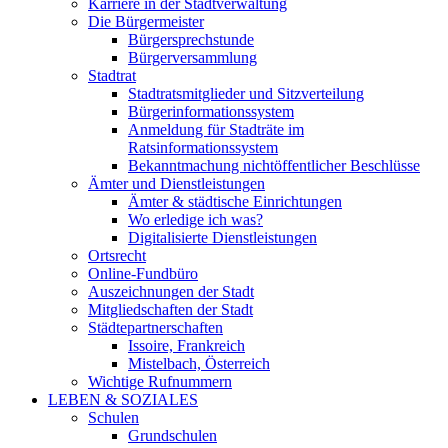
Karriere in der Stadtverwaltung
Die Bürgermeister
Bürgersprechstunde
Bürgerversammlung
Stadtrat
Stadtratsmitglieder und Sitzverteilung
Bürgerinformationssystem
Anmeldung für Stadträte im
Ratsinformationssystem
Bekanntmachung nichtöffentlicher Beschlüsse
Ämter und Dienstleistungen
Ämter & städtische Einrichtungen
Wo erledige ich was?
Digitalisierte Dienstleistungen
Ortsrecht
Online-Fundbüro
Auszeichnungen der Stadt
Mitgliedschaften der Stadt
Städtepartnerschaften
Issoire, Frankreich
Mistelbach, Österreich
Wichtige Rufnummern
LEBEN & SOZIALES
Schulen
Grundschulen