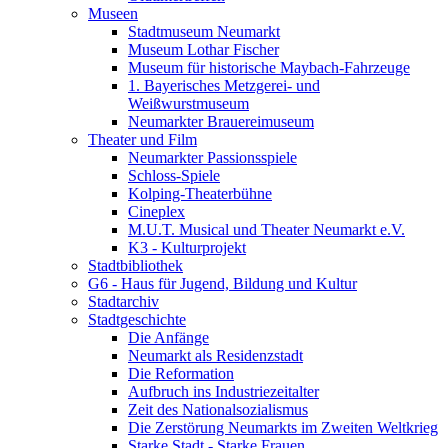
Museen
Stadtmuseum Neumarkt
Museum Lothar Fischer
Museum für historische Maybach-Fahrzeuge
1. Bayerisches Metzgerei- und
Weißwurstmuseum
Neumarkter Brauereimuseum
Theater und Film
Neumarkter Passionsspiele
Schloss-Spiele
Kolping-Theaterbühne
Cineplex
M.U.T. Musical und Theater Neumarkt e.V.
K3 - Kulturprojekt
Stadtbibliothek
G6 - Haus für Jugend, Bildung und Kultur
Stadtarchiv
Stadtgeschichte
Die Anfänge
Neumarkt als Residenzstadt
Die Reformation
Aufbruch ins Industriezeitalter
Zeit des Nationalsozialismus
Die Zerstörung Neumarkts im Zweiten Weltkrieg
Starke Stadt - Starke Frauen