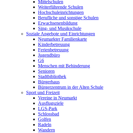
Mittelschulen
Weiterführende Schulen
Hochschuleinrichtungen
Berufliche und sonstige Schulen
Erwachsenenbildung
Sing- und Musikschule
Soziale Angebote und Einrichtungen
Neumarkter Familienkarte
Kinderbetreuung
Ferienbetreuung
Jugendbüro
G6
Menschen mit Behinderung
Senioren
Stadtbibliothek
Bürgerhaus
Bürgerzentrum in der Alten Schule
Sport und Freizeit
Vereine in Neumarkt
Ausflugsziele
LGS-Park
Schlossbad
Golfen
Radeln
Wandern