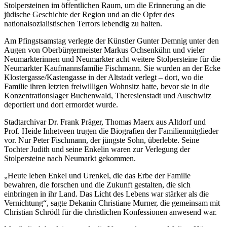
Stolpersteinen im öffentlichen Raum, um die Erinnerung an die
jüdische Geschichte der Region und an die Opfer des
nationalsozialistischen Terrors lebendig zu halten.
Am Pfingstsamstag verlegte der Künstler Gunter Demnig unter den
Augen von Oberbürgermeister Markus Ochsenkühn und vieler
Neumarkterinnen und Neumarkter acht weitere Stolpersteine für die
Neumarkter Kaufmannsfamilie Fischmann. Sie wurden an der Ecke
Klostergasse/Kastengasse in der Altstadt verlegt – dort, wo die
Familie ihren letzten freiwilligen Wohnsitz hatte, bevor sie in die
Konzentrationslager Buchenwald, Theresienstadt und Auschwitz
deportiert und dort ermordet wurde.
Stadtarchivar Dr. Frank Präger, Thomas Maerx aus Altdorf und
Prof. Heide Inhetveen trugen die Biografien der Familienmitglieder
vor. Nur Peter Fischmann, der jüngste Sohn, überlebte. Seine
Tochter Judith und seine Enkelin waren zur Verlegung der
Stolpersteine nach Neumarkt gekommen.
„Heute leben Enkel und Urenkel, die das Erbe der Familie
bewahren, die forschen und die Zukunft gestalten, die sich
einbringen in ihr Land. Das Licht des Lebens war stärker als die
Vernichtung“, sagte Dekanin Christiane Murner, die gemeinsam mit
Christian Schrödl für die christlichen Konfessionen anwesend war.