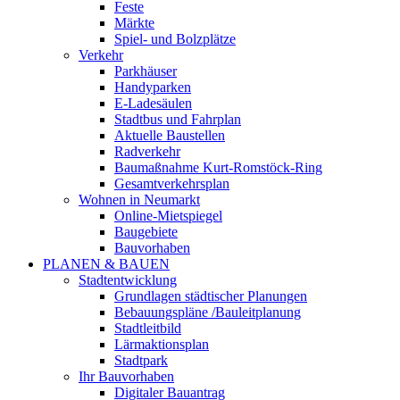
Feste
Märkte
Spiel- und Bolzplätze
Verkehr
Parkhäuser
Handyparken
E-Ladesäulen
Stadtbus und Fahrplan
Aktuelle Baustellen
Radverkehr
Baumaßnahme Kurt-Romstöck-Ring
Gesamtverkehrsplan
Wohnen in Neumarkt
Online-Mietspiegel
Baugebiete
Bauvorhaben
PLANEN & BAUEN
Stadtentwicklung
Grundlagen städtischer Planungen
Bebauungspläne /Bauleitplanung
Stadtleitbild
Lärmaktionsplan
Stadtpark
Ihr Bauvorhaben
Digitaler Bauantrag