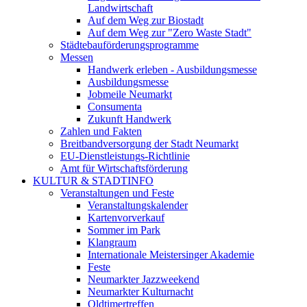
Landwirtschaft
Auf dem Weg zur Biostadt
Auf dem Weg zur "Zero Waste Stadt"
Städtebauförderungsprogramme
Messen
Handwerk erleben - Ausbildungsmesse
Ausbildungsmesse
Jobmeile Neumarkt
Consumenta
Zukunft Handwerk
Zahlen und Fakten
Breitbandversorgung der Stadt Neumarkt
EU-Dienstleistungs-Richtlinie
Amt für Wirtschaftsförderung
KULTUR & STADTINFO
Veranstaltungen und Feste
Veranstaltungskalender
Kartenvorverkauf
Sommer im Park
Klangraum
Internationale Meistersinger Akademie
Feste
Neumarkter Jazzweekend
Neumarkter Kulturnacht
Oldtimertreffen