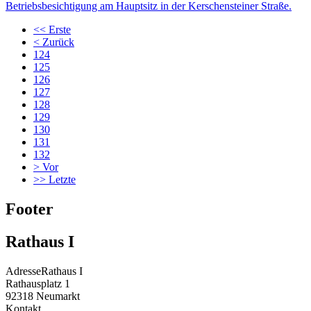
Betriebsbesichtigung am Hauptsitz in der Kerschensteiner Straße.
<<
Erste
<
Zurück
124
125
126
127
128
129
130
131
132
>
Vor
>>
Letzte
Footer
Rathaus I
Adresse
Rathaus I
Rathausplatz 1
92318
Neumarkt
Kontakt