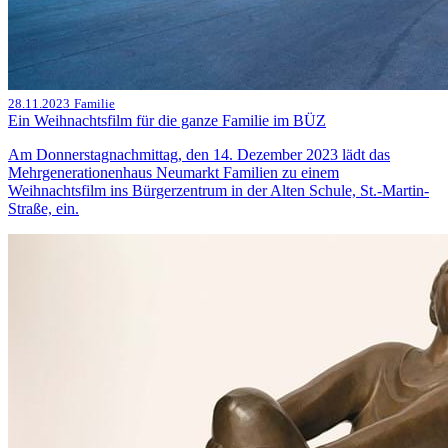
28.11.2023
Familie
Ein Weihnachtsfilm für die ganze Familie im BÜZ
Am Donnerstagnachmittag, den 14. Dezember 2023 lädt das
Mehrgenerationenhaus Neumarkt Familien zu einem
Weihnachtsfilm ins Bürgerzentrum in der Alten Schule, St.-Martin-
Straße, ein.