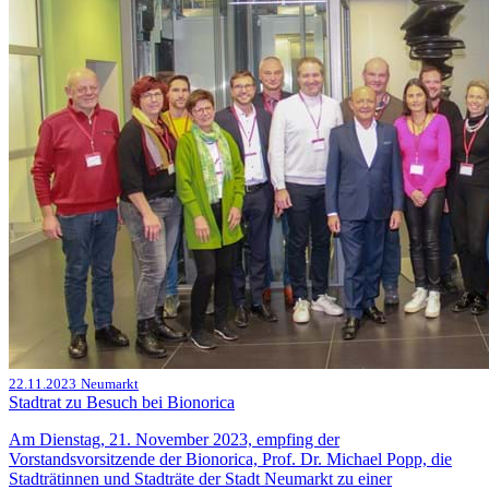
22.11.2023
Neumarkt
Stadtrat zu Besuch bei Bionorica
Am Dienstag, 21. November 2023, empfing der
Vorstandsvorsitzende der Bionorica, Prof. Dr. Michael Popp, die
Stadträtinnen und Stadträte der Stadt Neumarkt zu einer