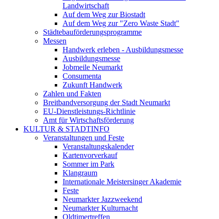
Landwirtschaft
Auf dem Weg zur Biostadt
Auf dem Weg zur "Zero Waste Stadt"
Städtebauförderungsprogramme
Messen
Handwerk erleben - Ausbildungsmesse
Ausbildungsmesse
Jobmeile Neumarkt
Consumenta
Zukunft Handwerk
Zahlen und Fakten
Breitbandversorgung der Stadt Neumarkt
EU-Dienstleistungs-Richtlinie
Amt für Wirtschaftsförderung
KULTUR & STADTINFO
Veranstaltungen und Feste
Veranstaltungskalender
Kartenvorverkauf
Sommer im Park
Klangraum
Internationale Meistersinger Akademie
Feste
Neumarkter Jazzweekend
Neumarkter Kulturnacht
Oldtimertreffen