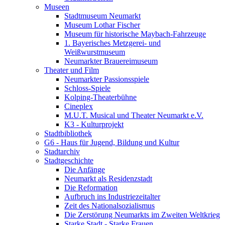
Museen
Stadtmuseum Neumarkt
Museum Lothar Fischer
Museum für historische Maybach-Fahrzeuge
1. Bayerisches Metzgerei- und
Weißwurstmuseum
Neumarkter Brauereimuseum
Theater und Film
Neumarkter Passionsspiele
Schloss-Spiele
Kolping-Theaterbühne
Cineplex
M.U.T. Musical und Theater Neumarkt e.V.
K3 - Kulturprojekt
Stadtbibliothek
G6 - Haus für Jugend, Bildung und Kultur
Stadtarchiv
Stadtgeschichte
Die Anfänge
Neumarkt als Residenzstadt
Die Reformation
Aufbruch ins Industriezeitalter
Zeit des Nationalsozialismus
Die Zerstörung Neumarkts im Zweiten Weltkrieg
Starke Stadt - Starke Frauen