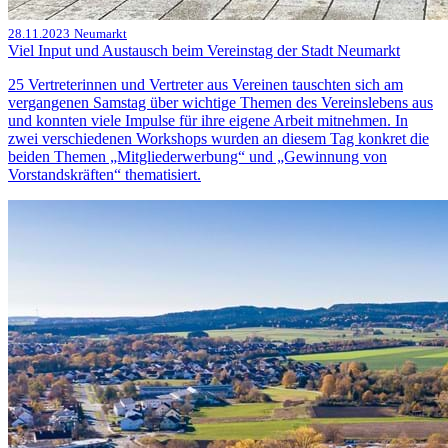
28.11.2023
Neumarkt
Viel Input und Austausch beim Vereinstag der Stadt Neumarkt
25 Vertreterinnen und Vertreter aus Vereinen tauschten sich am
vergangenen Samstag über wichtige Themen des Vereinslebens aus
und konnten viele Impulse für ihre eigene Arbeit mitnehmen. In
zwei verschiedenen Workshops wurden an diesem Tag konkret die
beiden Themen „Mitgliederwerbung“ und „Gewinnung von
Vorstandskräften“ thematisiert.