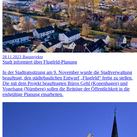
28.11.2023
Bauprojekte
Stadt informiert über Flugfeld-Planung
In der Stadtratssitzung am 9. November wurde die Stadtverwaltung
beauftragt, den städtebaulichen Entwurf „Flugfeld“ fertig zu stellen.
Die mit dem Projekt beauftragten Büros Gehl (Kopenhagen) und
Vogelsang (Nürnberg) sollen die Beiträge der Öffentlichkeit in die
endgültige Planung einarbeiten.