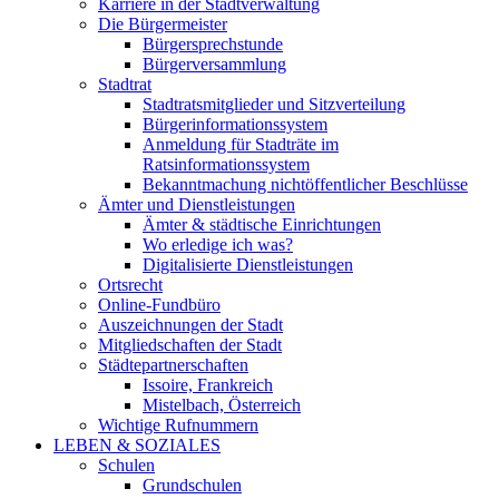
Karriere in der Stadtverwaltung
Die Bürgermeister
Bürgersprechstunde
Bürgerversammlung
Stadtrat
Stadtratsmitglieder und Sitzverteilung
Bürgerinformationssystem
Anmeldung für Stadträte im
Ratsinformationssystem
Bekanntmachung nichtöffentlicher Beschlüsse
Ämter und Dienstleistungen
Ämter & städtische Einrichtungen
Wo erledige ich was?
Digitalisierte Dienstleistungen
Ortsrecht
Online-Fundbüro
Auszeichnungen der Stadt
Mitgliedschaften der Stadt
Städtepartnerschaften
Issoire, Frankreich
Mistelbach, Österreich
Wichtige Rufnummern
LEBEN & SOZIALES
Schulen
Grundschulen