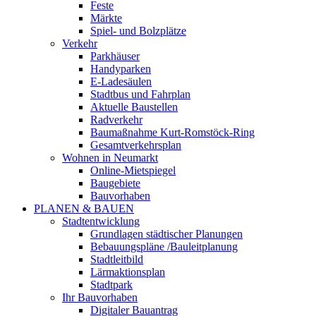
Feste
Märkte
Spiel- und Bolzplätze
Verkehr
Parkhäuser
Handyparken
E-Ladesäulen
Stadtbus und Fahrplan
Aktuelle Baustellen
Radverkehr
Baumaßnahme Kurt-Romstöck-Ring
Gesamtverkehrsplan
Wohnen in Neumarkt
Online-Mietspiegel
Baugebiete
Bauvorhaben
PLANEN & BAUEN
Stadtentwicklung
Grundlagen städtischer Planungen
Bebauungspläne /Bauleitplanung
Stadtleitbild
Lärmaktionsplan
Stadtpark
Ihr Bauvorhaben
Digitaler Bauantrag