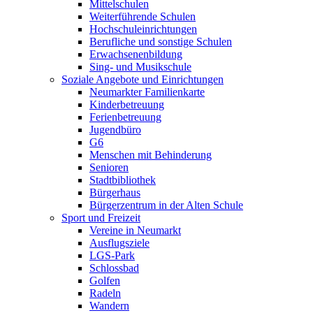
Mittelschulen
Weiterführende Schulen
Hochschuleinrichtungen
Berufliche und sonstige Schulen
Erwachsenenbildung
Sing- und Musikschule
Soziale Angebote und Einrichtungen
Neumarkter Familienkarte
Kinderbetreuung
Ferienbetreuung
Jugendbüro
G6
Menschen mit Behinderung
Senioren
Stadtbibliothek
Bürgerhaus
Bürgerzentrum in der Alten Schule
Sport und Freizeit
Vereine in Neumarkt
Ausflugsziele
LGS-Park
Schlossbad
Golfen
Radeln
Wandern