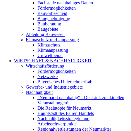
Fachstelle nachhaltiges Bauen
Fördermöglichkeiten
Bauvorbescheid
Baugenehmigung
Bauberatung
Baugebiete
Abteilung Bauwesen
Klimaschutz und -anpassung
Klimaschutz
Klimaanpassung
Umweltbeirat
WIRTSCHAFT & NACHHALTIGKEIT
Wirtschaftsförderung
Fördermöglichkeiten
Netzwerke
Bayerisches UnternehmerLab
Gewerbe- und Industriegebiete
Nachhaltigkeit
"Neumarkt nachhaltig" - Der Link zu aktuellen
Veranstaltungen!
Die Realutopie für Neumarkt
Hauptstadt des Fairen Handels
Nachhaltigkeitsstrategie und
Arbeitsschwerpunkte
Regionalwertleistungen der Neumarkter