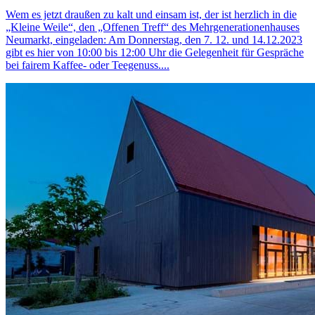
Wem es jetzt draußen zu kalt und einsam ist, der ist herzlich in die
„Kleine Weile“, den „Offenen Treff“ des Mehrgenerationenhauses
Neumarkt, eingeladen: Am Donnerstag, den 7. 12. und 14.12.2023
gibt es hier von 10:00 bis 12:00 Uhr die Gelegenheit für Gespräche
bei fairem Kaffee- oder Teegenuss....