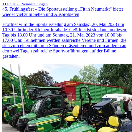
11.05.2023
Veranstaltungen
45. Frühlingsfest – Die Sportausstellung „Fit in Neumarkt“ bietet
wieder viel zum Sehen und Ausprobieren
Eröffnet wird die Sportausstellung am Samstag, 20. Mai 2023 um
10.30 Uhr in der Kleinen Jurahalle. Geöffnet ist sie dann an diesem
Tag bis 18.00 Uhr und am Sonntag, 21. Mai 2023 von 10.00 bis
17.00 Uhr. Teilnehmen werden zahlreiche Vereine und Firmen, die
sich zum einen mit ihren Ständen präsentieren und zum anderen an
den zwei Tagen zahlreiche Sportvorführungen auf der Bühne
gestalten.