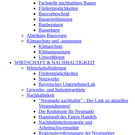
Fachstelle nachhaltiges Bauen
Fördermöglichkeiten
Bauvorbescheid
Baugenehmigung
Bauberatung
Baugebiete
Abteilung Bauwesen
Klimaschutz und -anpassung
Klimaschutz
Klimaanpassung
Umweltbeirat
WIRTSCHAFT & NACHHALTIGKEIT
Wirtschaftsförderung
Fördermöglichkeiten
Netzwerke
Bayerisches UnternehmerLab
Gewerbe- und Industriegebiete
Nachhaltigkeit
"Neumarkt nachhaltig" - Der Link zu aktuellen
Veranstaltungen!
Die Realutopie für Neumarkt
Hauptstadt des Fairen Handels
Nachhaltigkeitsstrategie und
Arbeitsschwerpunkte
Regionalwertleistungen der Neumarkter