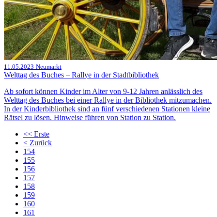
11.05.2023
Neumarkt
Welttag des Buches – Rallye in der Stadtbibliothek
Ab sofort können Kinder im Alter von 9-12 Jahren anlässlich des
Welttag des Buches bei einer Rallye in der Bibliothek mitzumachen.
In der Kinderbibliothek sind an fünf verschiedenen Stationen kleine
Rätsel zu lösen. Hinweise führen von Station zu Station.
<<
Erste
<
Zurück
154
155
156
157
158
159
160
161