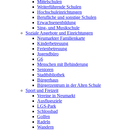
Mittelschulen
Weiterführende Schulen
Hochschuleinrichtungen
Berufliche und sonstige Schulen
Erwachsenenbildung
Sing- und Musikschule
Soziale Angebote und Einrichtungen
Neumarkter Familienkarte
Kinderbetreuung
Ferienbetreuung
Jugendbüro
G6
Menschen mit Behinderung
Senioren
Stadtbibliothek
Bürgerhaus
Bürgerzentrum in der Alten Schule
Sport und Freizeit
Vereine in Neumarkt
Ausflugsziele
LGS-Park
Schlossbad
Golfen
Radeln
Wandern