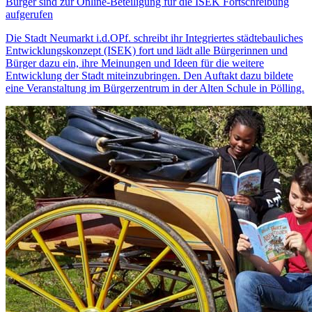
Bürger sind zur Online-Beteiligung für die ISEK Fortschreibung
aufgerufen
Die Stadt Neumarkt i.d.OPf. schreibt ihr Integriertes städtebauliches
Entwicklungskonzept (ISEK) fort und lädt alle Bürgerinnen und
Bürger dazu ein, ihre Meinungen und Ideen für die weitere
Entwicklung der Stadt miteinzubringen. Den Auftakt dazu bildete
eine Veranstaltung im Bürgerzentrum in der Alten Schule in Pölling.