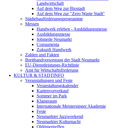
Landwirtschaft
Auf dem Weg zur Biostadt
Auf dem Weg zur "Zero Waste Stadt"
Städtebauförderungsprogramme
Messen
Handwerk erleben - Ausbildungsmesse
Ausbildungsmesse
Jobmeile Neumarkt
Consumenta
Zukunft Handwerk
Zahlen und Fakten
Breitbandversorgung der Stadt Neumarkt
EU-Dienstleistungs-Richtlinie
Amt für Wirtschaftsförderung
KULTUR & STADTINFO
Veranstaltungen und Feste
Veranstaltungskalender
Kartenvorverkauf
Sommer im Park
Klangraum
Internationale Meistersinger Akademie
Feste
Neumarkter Jazzweekend
Neumarkter Kulturnacht
Oldtimertreffen