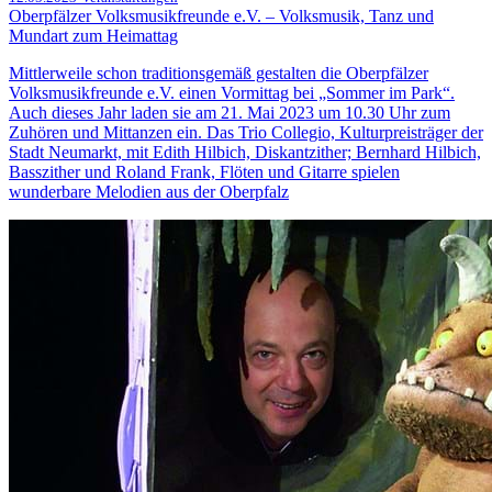
Oberpfälzer Volksmusikfreunde e.V. – Volksmusik, Tanz und
Mundart zum Heimattag
Mittlerweile schon traditionsgemäß gestalten die Oberpfälzer
Volksmusikfreunde e.V. einen Vormittag bei „Sommer im Park“.
Auch dieses Jahr laden sie am 21. Mai 2023 um 10.30 Uhr zum
Zuhören und Mittanzen ein. Das Trio Collegio, Kulturpreisträger der
Stadt Neumarkt, mit Edith Hilbich, Diskantzither; Bernhard Hilbich,
Basszither und Roland Frank, Flöten und Gitarre spielen
wunderbare Melodien aus der Oberpfalz