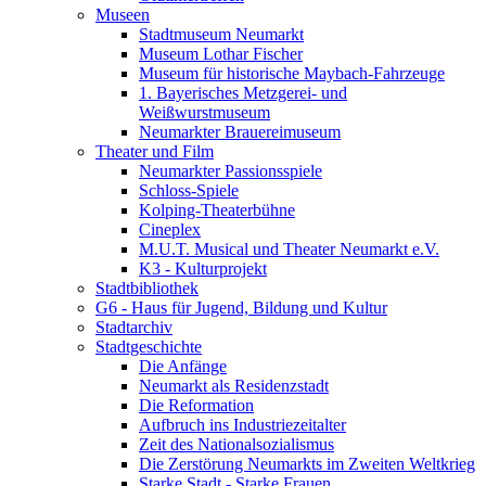
Museen
Stadtmuseum Neumarkt
Museum Lothar Fischer
Museum für historische Maybach-Fahrzeuge
1. Bayerisches Metzgerei- und
Weißwurstmuseum
Neumarkter Brauereimuseum
Theater und Film
Neumarkter Passionsspiele
Schloss-Spiele
Kolping-Theaterbühne
Cineplex
M.U.T. Musical und Theater Neumarkt e.V.
K3 - Kulturprojekt
Stadtbibliothek
G6 - Haus für Jugend, Bildung und Kultur
Stadtarchiv
Stadtgeschichte
Die Anfänge
Neumarkt als Residenzstadt
Die Reformation
Aufbruch ins Industriezeitalter
Zeit des Nationalsozialismus
Die Zerstörung Neumarkts im Zweiten Weltkrieg
Starke Stadt - Starke Frauen