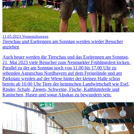
11.05.2023
Veranstaltungen
Tierschau und Eselrennen am Sonntag werden wieder Besucher
anziehen
Auch heuer werden die Tierschau und das Eselrennen am Sonntag,
21. Mai 2023 viele Besucher zum Neumarkter Frühlingsfest locken.
Parallel zu der am Sonntag noch von 11.00 bis 17.00 Uhr zu
sehenden Agrarschau Nordbayern auf dem Freigelände und am
Parkplatz werden auf der Wiese hinter der kleinen Halle schon
bereits ab 10.00 Uhr Tiere der heimischen Landwirtschaft wie Esel,
Rinder, Schafe, Ziegen, Schweine, Fische, Kaltblutpferde und
Kaninchen, Hasen und sogar Alpakas zu bewundern sein.