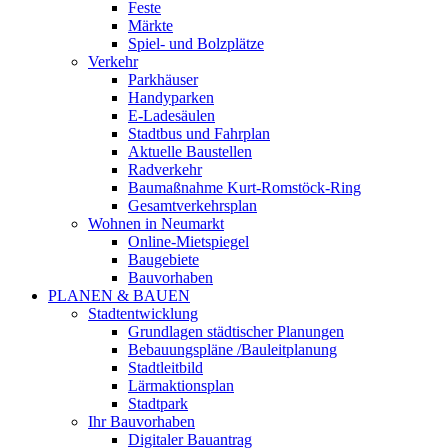
Feste
Märkte
Spiel- und Bolzplätze
Verkehr
Parkhäuser
Handyparken
E-Ladesäulen
Stadtbus und Fahrplan
Aktuelle Baustellen
Radverkehr
Baumaßnahme Kurt-Romstöck-Ring
Gesamtverkehrsplan
Wohnen in Neumarkt
Online-Mietspiegel
Baugebiete
Bauvorhaben
PLANEN & BAUEN
Stadtentwicklung
Grundlagen städtischer Planungen
Bebauungspläne /Bauleitplanung
Stadtleitbild
Lärmaktionsplan
Stadtpark
Ihr Bauvorhaben
Digitaler Bauantrag