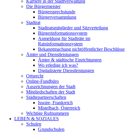
Karriere in der Stadtverwaltung
Die Bürgermeister
Bürgersprechstunde
Bürgerversammlung
Stadtrat
Stadtratsmitglieder und Sitzverteilung
Bürgerinformationssystem
Anmeldung für Stadträte im
Ratsinformationssystem
Bekanntmachung nichtöffentlicher Beschlüsse
Ämter und Dienstleistungen
Ämter & städtische Einrichtungen
Wo erledige ich was?
Digitalisierte Dienstleistungen
Ortsrecht
Online-Fundbüro
Auszeichnungen der Stadt
Mitgliedschaften der Stadt
Städtepartnerschaften
Issoire, Frankreich
Mistelbach, Österreich
Wichtige Rufnummern
LEBEN & SOZIALES
Schulen
Grundschulen