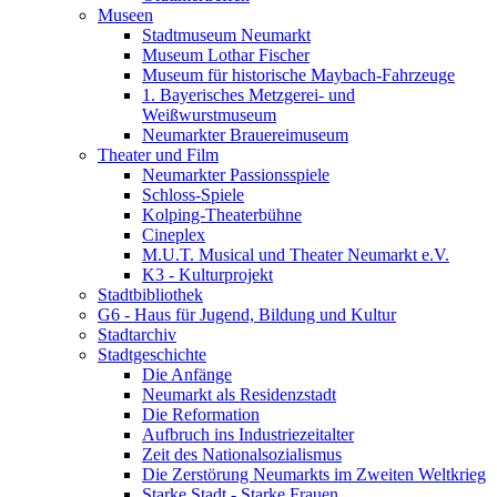
Museen
Stadtmuseum Neumarkt
Museum Lothar Fischer
Museum für historische Maybach-Fahrzeuge
1. Bayerisches Metzgerei- und
Weißwurstmuseum
Neumarkter Brauereimuseum
Theater und Film
Neumarkter Passionsspiele
Schloss-Spiele
Kolping-Theaterbühne
Cineplex
M.U.T. Musical und Theater Neumarkt e.V.
K3 - Kulturprojekt
Stadtbibliothek
G6 - Haus für Jugend, Bildung und Kultur
Stadtarchiv
Stadtgeschichte
Die Anfänge
Neumarkt als Residenzstadt
Die Reformation
Aufbruch ins Industriezeitalter
Zeit des Nationalsozialismus
Die Zerstörung Neumarkts im Zweiten Weltkrieg
Starke Stadt - Starke Frauen