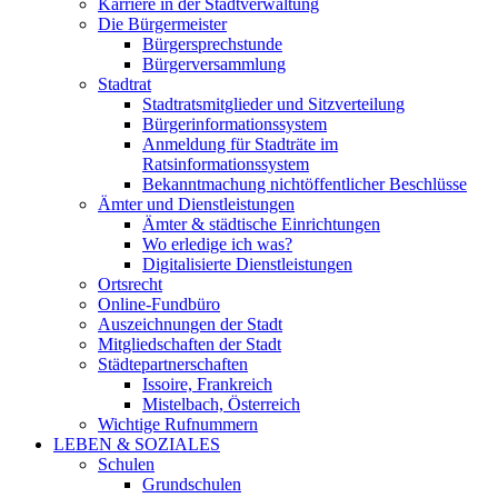
Karriere in der Stadtverwaltung
Die Bürgermeister
Bürgersprechstunde
Bürgerversammlung
Stadtrat
Stadtratsmitglieder und Sitzverteilung
Bürgerinformationssystem
Anmeldung für Stadträte im
Ratsinformationssystem
Bekanntmachung nichtöffentlicher Beschlüsse
Ämter und Dienstleistungen
Ämter & städtische Einrichtungen
Wo erledige ich was?
Digitalisierte Dienstleistungen
Ortsrecht
Online-Fundbüro
Auszeichnungen der Stadt
Mitgliedschaften der Stadt
Städtepartnerschaften
Issoire, Frankreich
Mistelbach, Österreich
Wichtige Rufnummern
LEBEN & SOZIALES
Schulen
Grundschulen