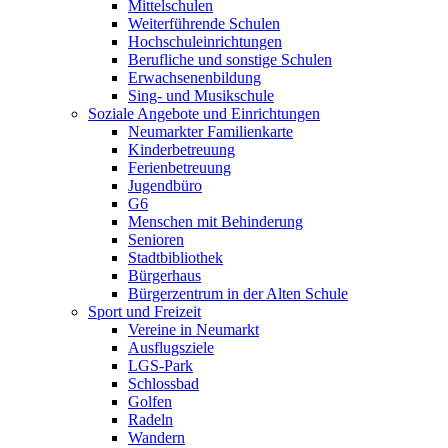
Mittelschulen
Weiterführende Schulen
Hochschuleinrichtungen
Berufliche und sonstige Schulen
Erwachsenenbildung
Sing- und Musikschule
Soziale Angebote und Einrichtungen
Neumarkter Familienkarte
Kinderbetreuung
Ferienbetreuung
Jugendbüro
G6
Menschen mit Behinderung
Senioren
Stadtbibliothek
Bürgerhaus
Bürgerzentrum in der Alten Schule
Sport und Freizeit
Vereine in Neumarkt
Ausflugsziele
LGS-Park
Schlossbad
Golfen
Radeln
Wandern