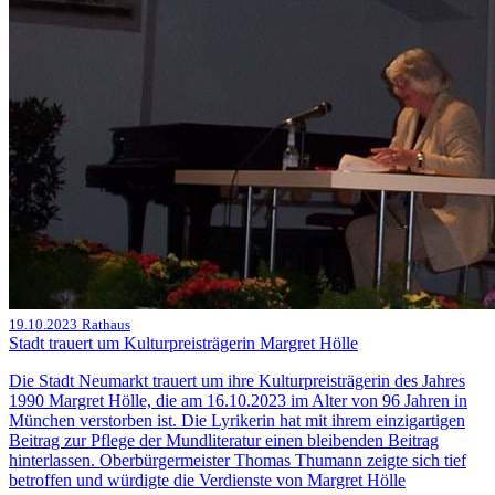
19.10.2023
Rathaus
Stadt trauert um Kulturpreisträgerin Margret Hölle
Die Stadt Neumarkt trauert um ihre Kulturpreisträgerin des Jahres
1990 Margret Hölle, die am 16.10.2023 im Alter von 96 Jahren in
München verstorben ist. Die Lyrikerin hat mit ihrem einzigartigen
Beitrag zur Pflege der Mundliteratur einen bleibenden Beitrag
hinterlassen. Oberbürgermeister Thomas Thumann zeigte sich tief
betroffen und würdigte die Verdienste von Margret Hölle