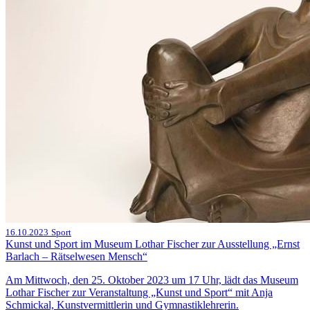
16.10.2023
Sport
Kunst und Sport im Museum Lothar Fischer zur Ausstellung „Ernst
Barlach – Rätselwesen Mensch“
Am Mittwoch, den 25. Oktober 2023 um 17 Uhr, lädt das Museum
Lothar Fischer zur Veranstaltung „Kunst und Sport“ mit Anja
Schmickal, Kunstvermittlerin und Gymnastiklehrerin.