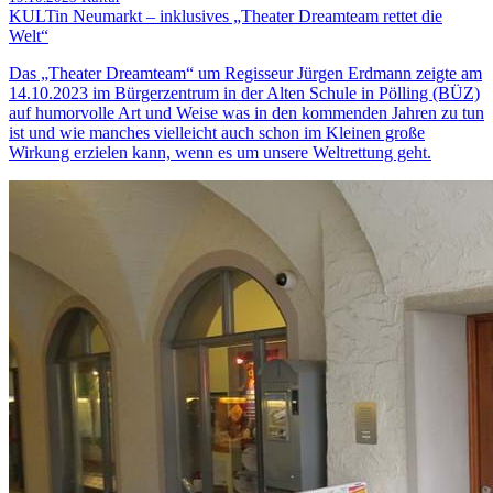
KULTin Neumarkt – inklusives „Theater Dreamteam rettet die
Welt“
Das „Theater Dreamteam“ um Regisseur Jürgen Erdmann zeigte am
14.10.2023 im Bürgerzentrum in der Alten Schule in Pölling (BÜZ)
auf humorvolle Art und Weise was in den kommenden Jahren zu tun
ist und wie manches vielleicht auch schon im Kleinen große
Wirkung erzielen kann, wenn es um unsere Weltrettung geht.