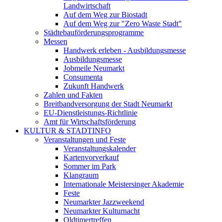
Landwirtschaft
Auf dem Weg zur Biostadt
Auf dem Weg zur "Zero Waste Stadt"
Städtebauförderungsprogramme
Messen
Handwerk erleben - Ausbildungsmesse
Ausbildungsmesse
Jobmeile Neumarkt
Consumenta
Zukunft Handwerk
Zahlen und Fakten
Breitbandversorgung der Stadt Neumarkt
EU-Dienstleistungs-Richtlinie
Amt für Wirtschaftsförderung
KULTUR & STADTINFO
Veranstaltungen und Feste
Veranstaltungskalender
Kartenvorverkauf
Sommer im Park
Klangraum
Internationale Meistersinger Akademie
Feste
Neumarkter Jazzweekend
Neumarkter Kulturnacht
Oldtimertreffen