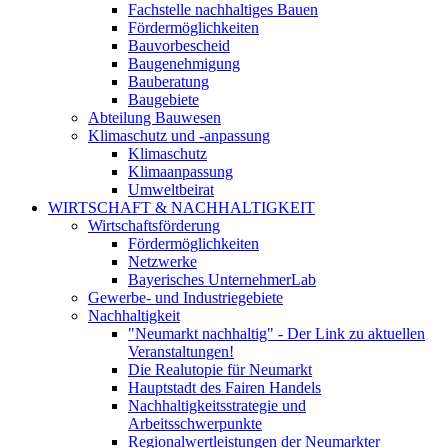
Fachstelle nachhaltiges Bauen
Fördermöglichkeiten
Bauvorbescheid
Baugenehmigung
Bauberatung
Baugebiete
Abteilung Bauwesen
Klimaschutz und -anpassung
Klimaschutz
Klimaanpassung
Umweltbeirat
WIRTSCHAFT & NACHHALTIGKEIT
Wirtschaftsförderung
Fördermöglichkeiten
Netzwerke
Bayerisches UnternehmerLab
Gewerbe- und Industriegebiete
Nachhaltigkeit
"Neumarkt nachhaltig" - Der Link zu aktuellen
Veranstaltungen!
Die Realutopie für Neumarkt
Hauptstadt des Fairen Handels
Nachhaltigkeitsstrategie und
Arbeitsschwerpunkte
Regionalwertleistungen der Neumarkter