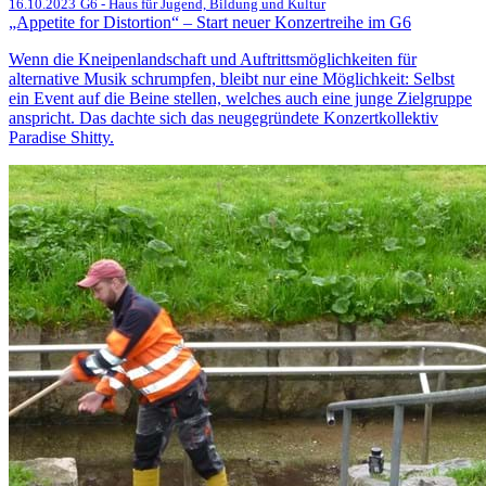
16.10.2023
G6 - Haus für Jugend, Bildung und Kultur
„Appetite for Distortion“ – Start neuer Konzertreihe im G6
Wenn die Kneipenlandschaft und Auftrittsmöglichkeiten für
alternative Musik schrumpfen, bleibt nur eine Möglichkeit: Selbst
ein Event auf die Beine stellen, welches auch eine junge Zielgruppe
anspricht. Das dachte sich das neugegründete Konzertkollektiv
Paradise Shitty.