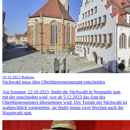
19.10.2023
Rathaus
Stichwahl muss über Oberbürgermeisteramt entscheiden
Am Sonntag, 22.10.2023, findet die Stichwahl in Neumarkt statt,
mit der entschieden wird, wer ab 5.12.2023 das Amt des
Oberbürgermeisters übernehmen wird. Der Termin der Stichwahl ist
wahlrechtlich vorgegeben, sie findet genau zwei Wochen nach der
Hauptwahl statt.