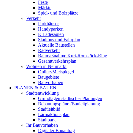
Feste
Märkte
Spiel- und Bolzplätze
Verkehr
Parkhäuser
Handyparken
E-Ladesäulen
Stadtbus und Fahrplan
Aktuelle Baustellen
Radverkehr
Baumaßnahme Kurt-Romstöck-Ring
Gesamtverkehrsplan
Wohnen in Neumarkt
Online-Mietspiegel
Baugebiete
Bauvorhaben
PLANEN & BAUEN
Stadtentwicklung
Grundlagen städtischer Planungen
Bebauungspläne /Bauleitplanung
Stadtleitbild
Lärmaktionsplan
Stadtpark
Ihr Bauvorhaben
Digitaler Bauantrag