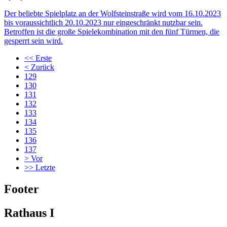
Der beliebte Spielplatz an der Wolfsteinstraße wird vom 16.10.2023
bis voraussichtlich 20.10.2023 nur eingeschränkt nutzbar sein.
Betroffen ist die große Spielekombination mit den fünf Türmen, die
gesperrt sein wird.
<<
Erste
<
Zurück
129
130
131
132
133
134
135
136
137
>
Vor
>>
Letzte
Footer
Rathaus I